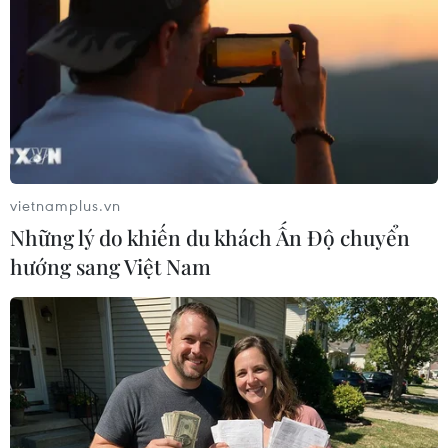
Theo dõi VietnamPlus
TIN LIÊN QUAN
vietnamplus.vn
Những lý do khiến du khách Ấn Độ chuyển
hướng sang Việt Nam