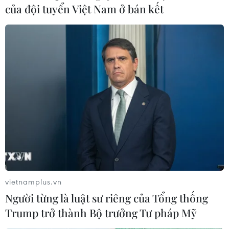
của đội tuyển Việt Nam ở bán kết
nghìn người đã bị sát hại tại khu vực Đông Bắc Cộng
hòa Dân chủ Congo, trong đó đa số họ thuộc sắc tộc
Hema.
vietnamplus.vn
Người từng là luật sư riêng của Tổng thống
Trump trở thành Bộ trưởng Tư pháp Mỹ