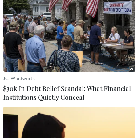
JG Wentworth
$30k In Debt Relief Scandal: What Financial
Institutions Quietly Conceal
#boko haram
#phóng hỏa
#bắt cóc 100 nữ sinh
#vụ tấn công
#ramadan