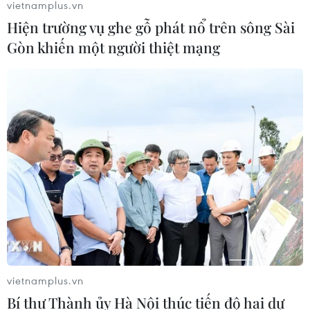
vietnamplus.vn
TIN CÙNG CHUYÊN MỤC
Hiện trường vụ ghe gỗ phát nổ trên sông Sài
Gòn khiến một người thiệt mạng
Cộng hòa Dân chủ Congo ghi nhận
hơn 300 trẻ em tử vong do Ebola
08/08/2026 15:21
Giao tranh dữ dội ở miền Tây Libya,
nhiều tù nhân vượt ngục
05/08/2026 05:58
Lở đất tại Ethiopia khiến ít nhất 14
người thiệt mạng
vietnamplus.vn
04/08/2026 10:53
Bí thư Thành ủy Hà Nội thúc tiến độ hai dự