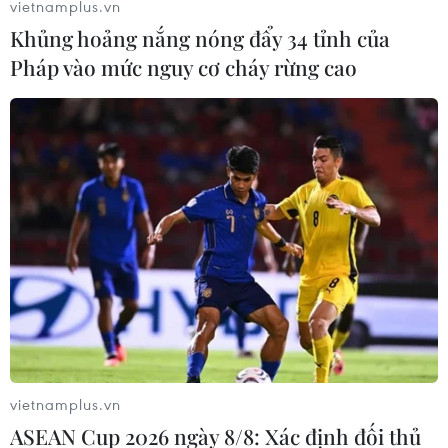
vietnamplus.vn
Khủng hoảng nắng nóng đẩy 34 tỉnh của
Pháp vào mức nguy cơ cháy rừng cao
Ít nhất 27 người thiệt mạng trong các vụ
tấn công ở CHDC Congo
vietnamplus.vn
18/05/2020 01:03
ASEAN Cup 2026 ngày 8/8: Xác định đối thủ
Theo số liệu thống kê của Liên Hợp Quốc, hàng chục