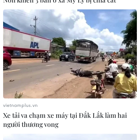
CƠ QUAN CHỦ QUẢN: THÔNG TẤN XÃ VIỆT NAM
Tổng Biên tập: TRẦN TIẾN DUẨN
Phó Tổng Biên tập: NGUYỄN THỊ TÁM, KHÚC THANH
THỦY
Sở hữu trí tuệ
Quy định sử dụng
RSS
Hỗ trợ
Ngôn ngữ
TTXVN
Dịch vụ tin
Quảng cáo
Liên hệ
vietnamplus.vn
Xe tải va chạm xe máy tại Đắk Lắk làm hai
người thương vong
Giấy phép số: 1374/GP-BTTTT do Bộ Thông tin và Truyền thông
cấp ngày 11/9/2008.