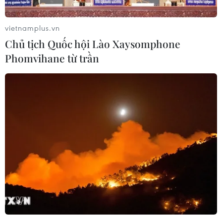
vietnamplus.vn
Chủ tịch Quốc hội Lào Xaysomphone
Phomvihane từ trần
Hàng chục tay súng Boko Haram ở khu
vực Hồ Chad bị tiêu diệt
13/05/2020 12:06
Boko Haram ẩn náu trong vùng Hồ Chad thuộc khu vực
biên giới chung của các nước Cameroon, Cộng hòa
Chad, Nigeria và Niger.