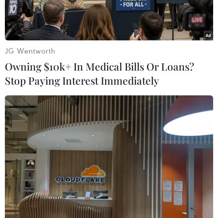
chiến.
JG Wentworth
Owning $10k+ In Medical Bills Or Loans?
Stop Paying Interest Immediately
Các tay súng Boko Haram tại một địa điểm bí mật. (Ảnh:
AFP/TTXVN)
Ngày 19/5, Bộ Quốc phòng Niger cho biết đã có