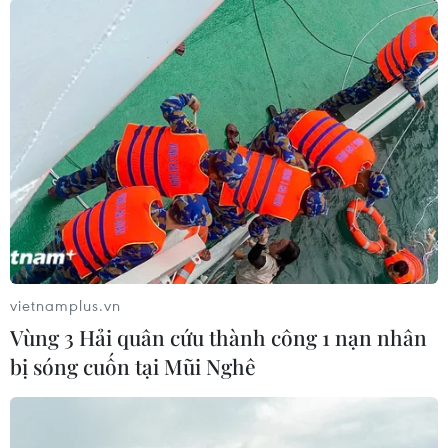
Tình trạng thảm sát tiếp diễn ở CHDC
Congo, ít nhất 6 người bị giết
18/05/2020 23:42
Các phần tử vũ trang đã tấn công ngôi làng Kelele,
cách thị trấn Eringeti, thuộc vùng Beni, khoảng 12km về
phía Bắc, trong đêm 17/5, khiến 4 người đàn ông và 2
phụ nữ thiệt mạng.
vietnamplus.vn
Vùng 3 Hải quân cứu thành công 1 nạn nhân
bị sóng cuốn tại Mũi Nghê