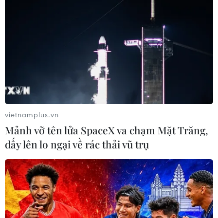
vietnamplus.vn
Mảnh vỡ tên lửa SpaceX va chạm Mặt Trăng,
dấy lên lo ngại về rác thải vũ trụ
TIN CÙNG CHUYÊN MỤC