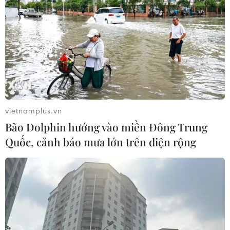
Mỹ: Xả súng tại nhà hàng ở bang
Idaho khiến 10 người thương vong
02/08/2026 11:17
Mỹ: Gian lận Medicaid làm dấy lên
vietnamplus.vn
tranh luận về quản lý ngân sách y tế
Bão Dolphin hướng vào miền Đông Trung
02/08/2026 08:23
Quốc, cảnh báo mưa lớn trên diện rộng
Thẩm phán Mỹ tiếp tục tạm hoãn kế
hoạch chấm dứt bảo vệ công dân
Somalia
02/08/2026 06:59