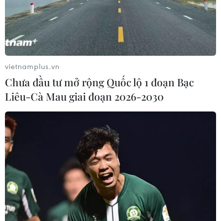
Washington tiếp tục theo dõi tình hình, đánh giá nhu cầu
của công dân, tình hình an ninh chung và nghiên cứu
các phương án vận chuyển thương mại khác nhau.
vietnamplus.vn
Chưa đầu tư mở rộng Quốc lộ 1 đoạn Bạc
Liêu-Cà Mau giai đoạn 2026-2030
Khủng hoảng ở Haiti: Phát hiện thêm 12