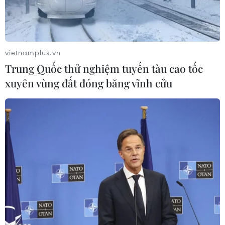
vietnamplus.vn
Trung Quốc thử nghiệm tuyến tàu cao tốc
xuyên vùng đất đóng băng vĩnh cửu
Cảnh sát siết chặt an ninh tại Port-au-Prince, Haiti ngày
9/3/2024. (Ảnh: AFP/TTXVN)
Theo phóng viên TTXVN tại Caribe, các băng
nhóm vũ trang tiếp tục triển khai nhiều cuộc
tấn công mới ở vùng ngoại ô thủ đô Port-au-
Prince của Haiti trong ngày 21/3, khiến nhiều
nước phải tiến hành sơ tán khẩn cấp công dân