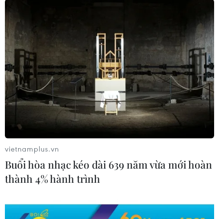
cầu của công dân, tình hình an
ninh chung và nghiên cứu các
phương án vận chuyển thương
mại khác nhau.
(TTXVN/Vietnam+)
vietnamplus.vn
Buổi hòa nhạc kéo dài 639 năm vừa mới hoàn
thành 4% hành trình