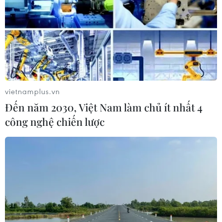
vietnamplus.vn
Đến năm 2030, Việt Nam làm chủ ít nhất 4
công nghệ chiến lược
Khủng hoảng ở Haiti: Nhiều công dân Mỹ
yêu cầu chính phủ bảo hộ
19/03/2024 01:18
Phó phát ngôn viên Bộ Ngoại giao Mỹ cho biết