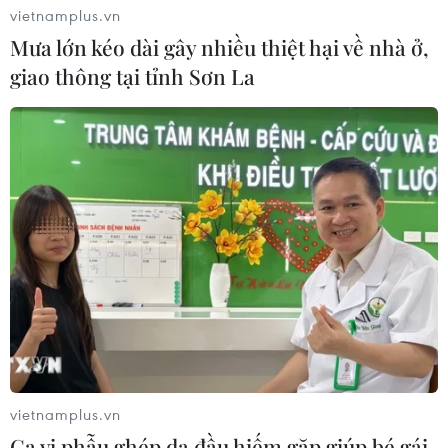
vietnamplus.vn
05/08/2026 02:27
Mưa lớn kéo dài gây nhiều thiệt hại về nhà ở,
giao thông tại tỉnh Sơn La
CELAC lần đầu tổ chức đối thoại giữa
các ứng cử viên Tổng Thư ký Liên
hợp quốc
04/08/2026 23:08
Mỹ trục xuất gần 1,5 triệu người nhập
cư trái phép trong 12 tháng
04/08/2026 22:43
Động đất tại Venezuela: Số người
vietnamplus.vn
thiệt mạng đã tăng lên hơn 6.000
Ca vi phẫu ghép da đầu hiếm gặp giúp bé gái