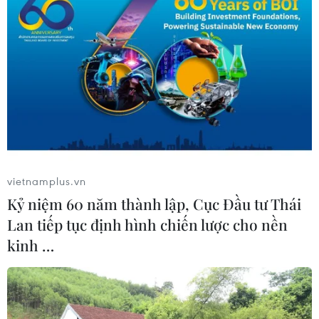
#Haiti
#Sơ tán
#Giải cứu người dân
Haiti
Theo dõi VietnamPlus
vietnamplus.vn
Kỷ niệm 60 năm thành lập, Cục Đầu tư Thái
Lan tiếp tục định hình chiến lược cho nền
kinh …
TIN LIÊN QUAN