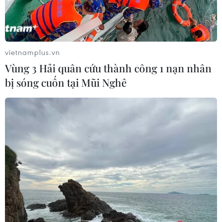
vietnamplus.vn
Vùng 3 Hải quân cứu thành công 1 nạn nhân
bị sóng cuốn tại Mũi Nghê
Tấn công khủng bố tại Nigeria, ít nhất 37
người thiệt mạng
09/03/2023 12:48
Các nguồn thạo tin cho biết tối 8/3, hàng chục đối
tượng được cho là thuộc nhóm Boko Haram đã xả súng
vào các ngư dân bên ngoài làng Guggo, cách thị trấn
Dikwa khoảng 18km.