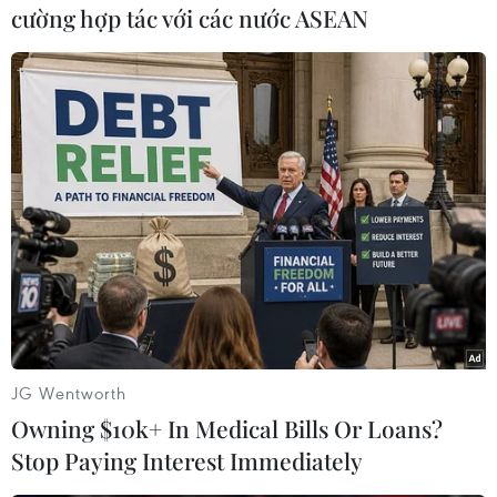
cường hợp tác với các nước ASEAN
Vào giữa tháng 5 năm nay, quân đội Nigeria
tuyên bố đã chặn bắt được 1.397 thành viên bị
nghi ngờ thuộc nhóm Boko Haram và gia đình
của những người này khi họ đang chạy trốn
khỏi cuộc giao tranh "đẫm máu" với Iswap ở
Nigeria.
Tại khu vực Diffa, nơi thường xảy ra các vụ tấn
công của Boko Haram và Iswap kể từ năm 2015,
tình hình đã có dấu hiệu tạm lắng kể từ đầu
năm đến nay./.
JG Wentworth
(TTXVN/Vietnam+)
Owning $10k+ In Medical Bills Or Loans?
Stop Paying Interest Immediately