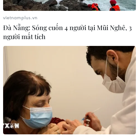
vietnamplus.vn
Đà Nẵng: Sóng cuốn 4 người tại Mũi Nghê, 3
người mất tích
Nigeria: Ít nhất 80 người bị bắt cóc ở làng
Wanzamai
08/04/2023 12:27
Tại miền Bắc và miền Trung Nigeria, các nhóm tội phạm
thường xuyên thực hiện các vụ tấn công và cướp phá