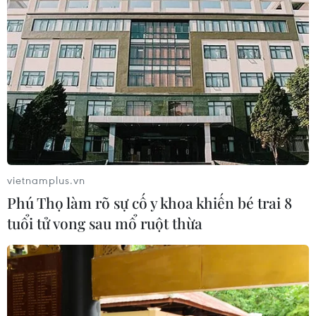
vietnamplus.vn
Phú Thọ làm rõ sự cố y khoa khiến bé trai 8
tuổi tử vong sau mổ ruột thừa