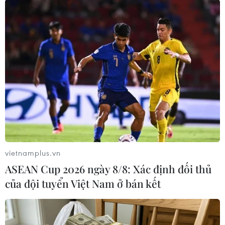
#Phần tử khủng bố
#Nhà nước Hồi giáo
#Boko Haram
#Giao tranh
Niger
Nigeria
vietnamplus.vn
ASEAN Cup 2026 ngày 8/8: Xác định đối thủ
của đội tuyển Việt Nam ở bán kết
Theo dõi VietnamPlus