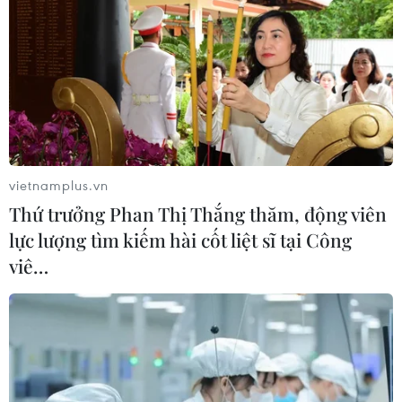
vietnamplus.vn
Thứ trưởng Phan Thị Thắng thăm, động viên
lực lượng tìm kiếm hài cốt liệt sĩ tại Công
viê…