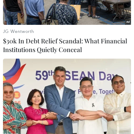
JG Wentworth
$30k In Debt Relief Scandal: What Financial
Institutions Quietly Conceal
Binh sỹ Niger tuần tra tại khu vực bên ngoài sân bay Diffa, Đông
Nam Niger, ngày 23/12/2020. (Ảnh: AFP/TTXVN)
Ngày 29/5, quân đội Nigeria cho biết đã có 2
binh sỹ và 55 phần tử khủng bố, trong đó có một
số thủ lĩnh quân sự cấp cao của tổ chức Nhà
nước Hồi giáo (IS) tự xưng ở Tây Phi (Iswap)