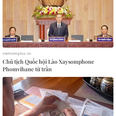
Tổ chức IS thừa nhận đứng sau vụ tấn
công nhà tù ở Nigeria
06/07/2022 23:49
Hãng tin Amaq của tổ chức Nhà nước Hồi giáo (IS) tự
xưng cho biết IS đã lên tiếng nhận trách nhiệm về vụ tấn
công vào một nhà tù ở thủ đô Abuja của Nigeria, khiến
nhiều tù nhân tại đây tẩu thoát.
vietnamplus.vn
Chủ tịch Quốc hội Lào Xaysomphone
Phomvihane từ trần