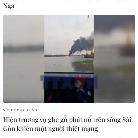
Nga
30/04/2023 03:01
Nhóm khủng bố Boko Hara đã tấn công hàng trăm
cộng đồng địa phương trên khắp Tây Bắc Nigeria trong
những năm gần đây, trong khi các chiến binh Hồi giáo
tiếp tục tiến hành các cuộc tấn công ở Đông Bắc.
vietnamplus.vn
Hiện trường vụ ghe gỗ phát nổ trên sông Sài
Gòn khiến một người thiệt mạng