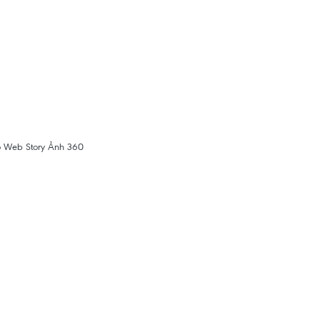
o
Web Story
Ảnh 360