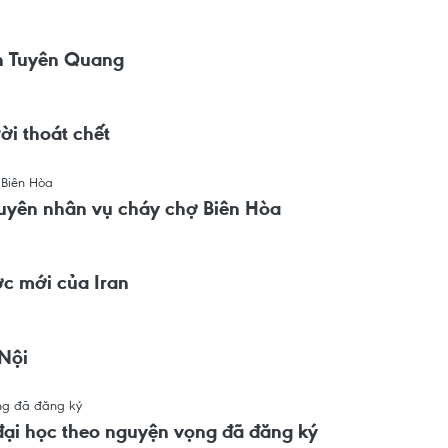
ên Tuyên Quang
ời thoát chết
guyên nhân vụ cháy chợ Biên Hòa
ợc mới của Iran
 Nội
 đại học theo nguyện vọng đã đăng ký