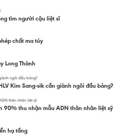
g tìm người cậu liệt sĩ
 phép chất ma túy
ay Long Thành
 HLV Kim Sang-sik cần giành ngôi đầu bảng?
ần 90% thu nhận mẫu ADN thân nhân liệt sỹ
iển hạ tầng