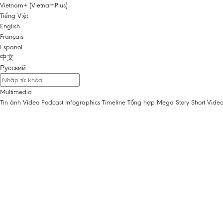
Vietnam+ (VietnamPlus)
Tiếng Việt
English
Français
Español
中文
Русский
Multimedia
Tin ảnh
Video
Podcast
Infographics
Timeline
Tổng hợp
Mega Story
Short Vide