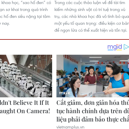
 khoa học, “sao hố đen” có
Trong các cuộc thảo luận về đề tài tìm
oạn sơ khai trong quá trình
kiếm những sinh vật có trí tuệ trong vũ
ác hố đen siêu nặng tại tâm
trụ, các nhà khoa học đã vô tình bỏ qua
y nay.
một yếu tố quan trọng: điều kiện cơ bả
để ngọn lửa có thể xuất hiện và tồn tại.