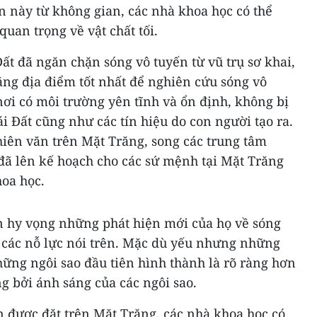
ến này từ không gian, các nhà khoa học có thể
uan trọng về vật chất tối.
ất đã ngăn chặn sóng vô tuyến từ vũ trụ sơ khai,
ằng địa điểm tốt nhất để nghiên cứu sóng vô
nơi có môi trường yên tĩnh và ổn định, không bị
i Đất cũng như các tín hiệu do con người tạo ra.
thiên văn trên Mặt Trăng, song các trung tâm
đã lên kế hoạch cho các sứ mệnh tại Mặt Trăng
hoa học.
 hy vọng những phát hiện mới của họ về sóng
 các nỗ lực nói trên. Mặc dù yếu nhưng những
những ngôi sao đầu tiên hình thành là rõ ràng hơn
g bởi ánh sáng của các ngôi sao.
ến được đặt trên Mặt Trăng, các nhà khoa học có