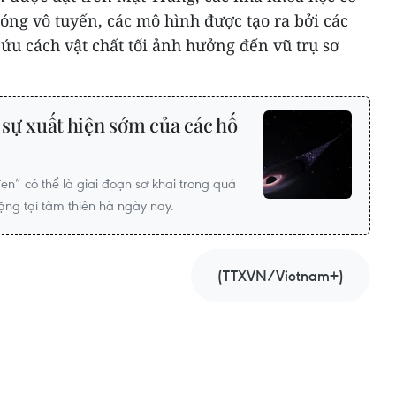
sóng vô tuyến, các mô hình được tạo ra bởi các
cứu cách vật chất tối ảnh hưởng đến vũ trụ sơ
o sự xuất hiện sớm của các hố
en” có thể là giai đoạn sơ khai trong quá
nặng tại tâm thiên hà ngày nay.
(TTXVN/Vietnam+)