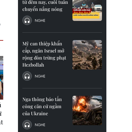
từ đêm nay, cuối tuần
chuyển nắng nóng
NGHE
n
Mỹ can thiệp khẩn
cấp, ngăn Israel mở
rộng đòn trừng phạt
Hezbollah
NGHE
Nga thông báo tấn
công căn cứ ngầm
của Ukraine
NGHE