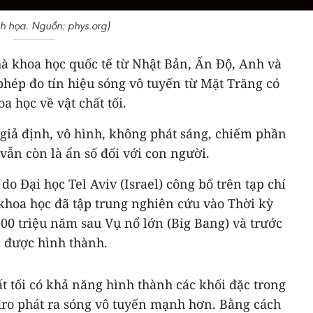
h họa. Nguồn: phys.org)
à khoa học quốc tế từ Nhật Bản, Ấn Độ, Anh và
 phép đo tín hiệu sóng vô tuyến từ Mặt Trăng có
a học về vật chất tối.
t giả định, vô hình, không phát sáng, chiếm phần
vẫn còn là ẩn số đối với con người.
o Đại học Tel Aviv (Israel) công bố trên tạp chí
khoa học đã tập trung nghiên cứu vào Thời kỳ
100 triệu năm sau Vụ nổ lớn (Big Bang) và trước
n được hình thành.
ất tối có khả năng hình thành các khối đặc trong
ydro phát ra sóng vô tuyến mạnh hơn. Bằng cách