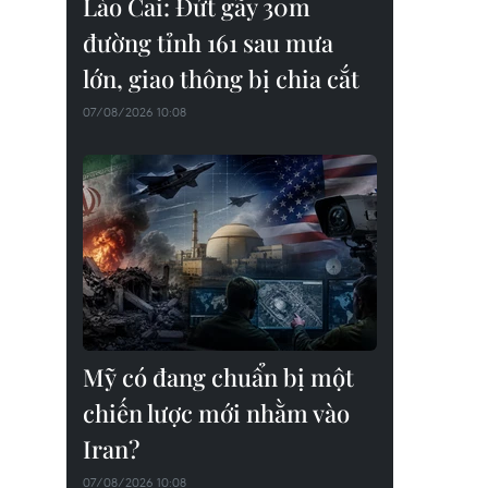
Lào Cai: Đứt gãy 30m
đường tỉnh 161 sau mưa
lớn, giao thông bị chia cắt
07/08/2026 10:08
Mỹ có đang chuẩn bị một
chiến lược mới nhằm vào
Iran?
07/08/2026 10:08