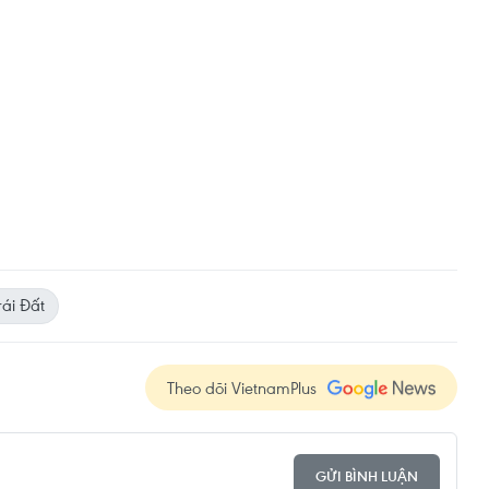
rái Đất
Theo dõi VietnamPlus
GỬI BÌNH LUẬN