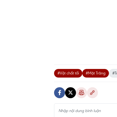
#Vật chất tối
#Mặt Trăng
#T