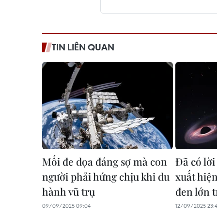
TIN LIÊN QUAN
Mối đe dọa đáng sợ mà con
Đã có lời
người phải hứng chịu khi du
xuất hiệ
hành vũ trụ
đen lớn t
09/09/2025 09:04
12/09/2025 23: