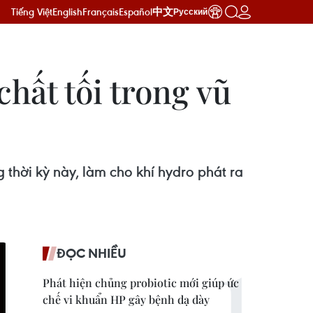
Tiếng Việt
English
Français
Español
中文
Русский
chất tối trong vũ
 thời kỳ này, làm cho khí hydro phát ra
ĐỌC NHIỀU
Phát hiện chủng probiotic mới giúp ức
chế vi khuẩn HP gây bệnh dạ dày