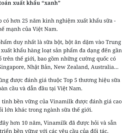
 toán xuất khẩu “xanh”
p có hơn 25 năm kinh nghiệm xuất khẩu sữa -
hế mạnh của Việt Nam.
phẩm duy nhất là sữa bột, bột ăn dặm vào Trung
 xuất khẩu hàng loạt sản phẩm đa dạng đến gần
ổ trên thế giới, bao gồm những cường quốc có
Singapore, Nhật Bản, New Zealand, Australia…
ũng được đánh giá thuộc Top 5 thương hiệu sữa
oàn cầu và dẫn đầu tại Việt Nam.
ề tính bền vững của Vinamilk được đánh giá cao
ổi lớn khác trong ngành sữa thế giới.
 đây hơn 10 năm, Vinamilk đã được hỏi và sẵn
triển bền vững với các yêu cầu của đối tác.