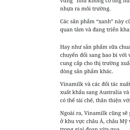
vững” như không có ống hút
nhựa ra môi trường.
Các sản phẩm “xanh” này cũn
quan tâm và đang triển kha
Hay như sản phẩm sữa chua
chuyển đổi sang bao bì với 
cung cấp cho thị trường xuấ
dòng sản phẩm khác.
Vinamilk và các đối tác xuấ
xuất khẩu sang Australia và
có thể tái chế, thân thiện vớ
Ngoài ra, Vinamilk cũng sẽ 
ở khu vực châu Á, châu Mỹ 
trong giai đoạn vừa qua.