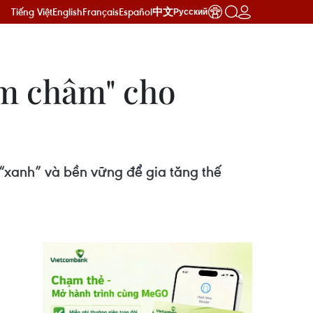
Tiếng Việt
English
Français
Español
中文
Русский
am châm" cho
“xanh” và bền vững để gia tăng thế