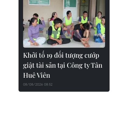
Khởi tố 19 đối tượng cướp
giật tài sản tại Công ty Tân
Huê Viên
08/08/2026 08:52