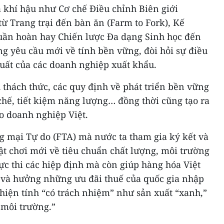
khí hậu như Cơ chế Điều chỉnh Biên giới
ừ Trang trại đến bàn ăn (Farm to Fork), Kế
uần hoàn hay Chiến lược Đa dạng Sinh học đến
 yêu cầu mới về tính bền vững, đòi hỏi sự điều
xuất của các doanh nghiệp xuất khẩu.
 thách thức, các quy định về phát triển bền vững
 chế, tiết kiệm năng lượng… đồng thời cũng tạo ra
ho doanh nghiệp Việt.
 mại Tự do (FTA) mà nước ta tham gia ký kết và
uật chơi mới về tiêu chuẩn chất lượng, môi trường
ực thi các hiệp định mà còn giúp hàng hóa Việt
và hưởng những ưu đãi thuế của quốc gia nhập
hiện tính “có trách nhiệm” như sản xuất “xanh,”
 môi trường.”