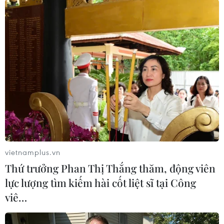
(TTXVN/Vietnam+)
vietnamplus.vn
Thứ trưởng Phan Thị Thắng thăm, động viên
lực lượng tìm kiếm hài cốt liệt sĩ tại Công
viê…
#phố đi bộ Kim Đồng
#hoạt động trở lại
#phòng
#chống dịch Covid-19
#khách du lịch
#cao Bằng