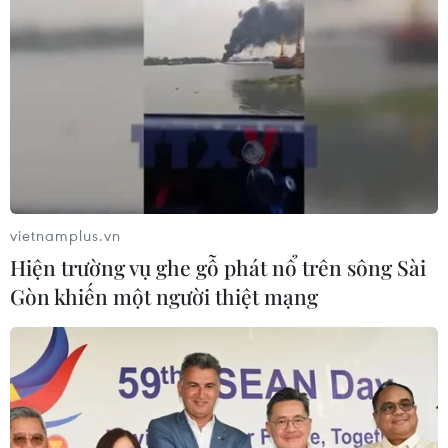
Đà Nẵng: Sóng cuốn 4 người tại Mũi
Nghê, 3 người mất tích
08/08/2026 06:02
Mở ra không gian phát triển mới
08/08/2026 05:39
vietnamplus.vn
Hiện trường vụ ghe gỗ phát nổ trên sông Sài
Gòn khiến một người thiệt mạng
Thanh Hóa: Tạo điều kiện để người ở
xa trung tâm tiếp cận hành chính
công
08/08/2026 05:38