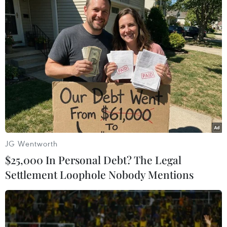
Cao Bằng
Theo dõi VietnamPlus
JG Wentworth
TIN CÙNG CHUYÊN MỤC
$25,000 In Personal Debt? The Legal
Xe tải va chạm xe máy tại Đắk Lắk
Settlement Loophole Nobody Mentions
làm hai người thương vong
08/08/2026 14:58