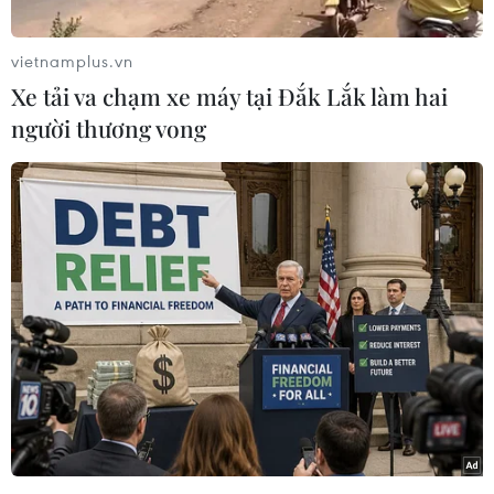
vietnamplus.vn
Xe tải va chạm xe máy tại Đắk Lắk làm hai
người thương vong
Người dân chơi trò chơi dân gian trong không gian phố đi bộ
Kim Đồng. (Ảnh: Chu Hiệu/TTXVN)