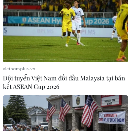
Chuyển Bộ Công an thông tin 7 cá
nhân bán vàng không rõ nguồn gốc
08/08/2026 14:37
Olympic Trí tuệ nhân
tạo quốc tế 2026: 7/8 học sinh Việt
Nam đoạt huy chương
vietnamplus.vn
08/08/2026 14:24
Đội tuyển Việt Nam đối đầu Malaysia tại bán
kết ASEAN Cup 2026
Áp thấp nhiệt đới đã suy yếu thành
một vùng áp thấp
08/08/2026 14:19