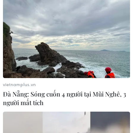
Vụ phế liệu bằng sắt, nhọn rơi trên
cao tốc: Tài xế xe chở mắc nhiều lỗi vi
phạm
08/08/2026 06:37
Nghệ An: Lũ cuốn cầu tạm trên sông
Nậm Nơn khiến 3 bản ở xã Mỹ Lý bị
chia cắt
08/08/2026 06:36
vietnamplus.vn
Đà Nẵng: Sóng cuốn 4 người tại Mũi Nghê, 3
Sáp nhập Trường Đại học Văn hóa,
người mất tích
Thể thao và Du lịch Thanh Hóa vào
Trường Đại học Hồng Đức
08/08/2026 06:36