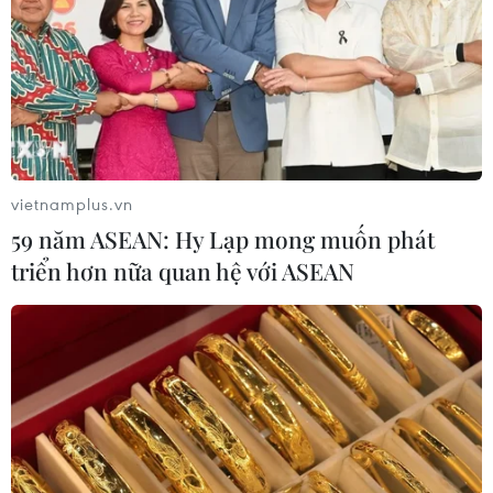
Chuyển mạnh sang ngăn chặn,
phòng ngừa từ sớm, từ xa thông tin
xấu độc trên mạng
08/08/2026 05:35
Xem thêm
vietnamplus.vn
59 năm ASEAN: Hy Lạp mong muốn phát
triển hơn nữa quan hệ với ASEAN
CƠ QUAN CHỦ QUẢN: THÔNG TẤN XÃ VIỆT NAM
Tổng Biên tập: TRẦN TIẾN DUẨN
Phó Tổng Biên tập: NGUYỄN THỊ TÁM, KHÚC THANH
THỦY