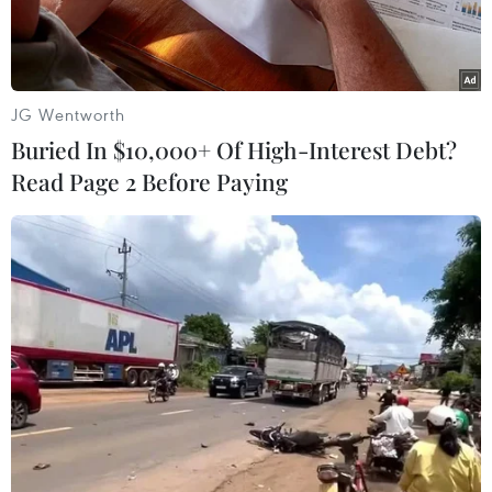
phát triển.
JG Wentworth
Buried In $10,000+ Of High-Interest Debt?
Read Page 2 Before Paying
Người dân dạo phố trong không gian phố đi bộ Kim Đồng.
(Ảnh: Chu Hiệu/TTXVN)