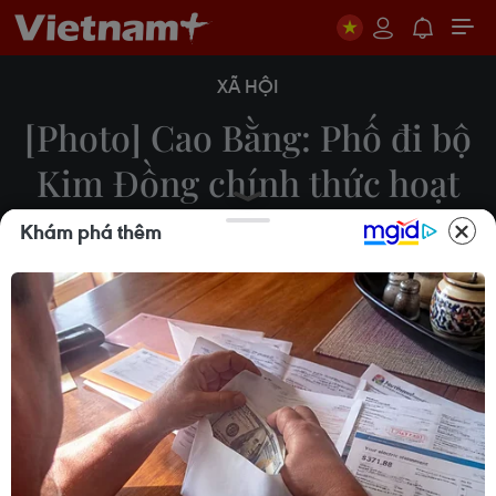
XÃ HỘI
[Photo] Cao Bằng: Phố đi bộ
Kim Đồng chính thức hoạt
động trở lại
Khám phá thêm
Chu Hiệu
09/04/2022 02:39
Tối 8/4, phố đi bộ Kim Đồng, thành phố Cao
Bằng, chính thức hoạt động trở lại, sau gần một
năm tạm dừng phòng chống dịch COVID-19, thu
hút khách du lịch, góp phần thúc đẩy kinh tế-xã hội