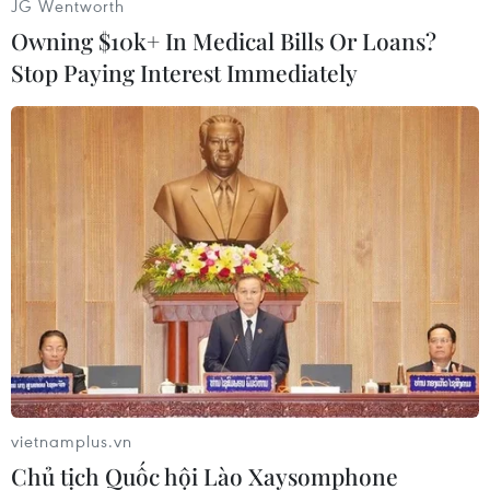
JG Wentworth
Owning $10k+ In Medical Bills Or Loans?
Stop Paying Interest Immediately
Người dân tham gia hoạt động đọc sách trong không gian phố
đi bộ Kim Đồng. (Ảnh: Chu Hiệu/TTXVN)
vietnamplus.vn
Chủ tịch Quốc hội Lào Xaysomphone