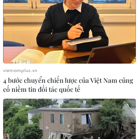
TIN CÙNG CHUYÊN MỤC
Lâm Đồng: Mưa lớn gây sạt lở đèo
Con Ó, cây đổ trên đèo Bảo Lộc
09/08/2026 06:20
vietnamplus.vn
4 bước chuyển chiến lược của Việt Nam củng
cố niềm tin đối tác quốc tế
Xe tải va chạm xe máy tại Đắk Lắk
làm hai người thương vong
08/08/2026 14:58
Bí thư Thành ủy Hà Nội thúc tiến độ