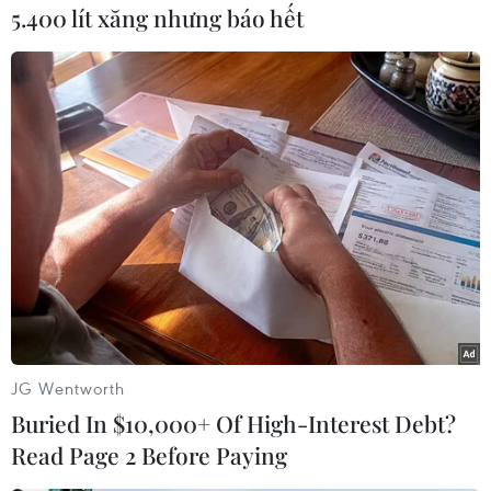
5.400 lít xăng nhưng báo hết
#Phú Yên
#Thành phố Hồ Chí Minh
#Xe tải
#Bốc cháy
#Chở phế liệu
#Quốc lộ 1
#Giấy tờ tùy thân
#Công an Phú Yên
Đắk Lắk
Phú Yên
Theo dõi VietnamPlus
JG Wentworth
Buried In $10,000+ Of High-Interest Debt?
Read Page 2 Before Paying