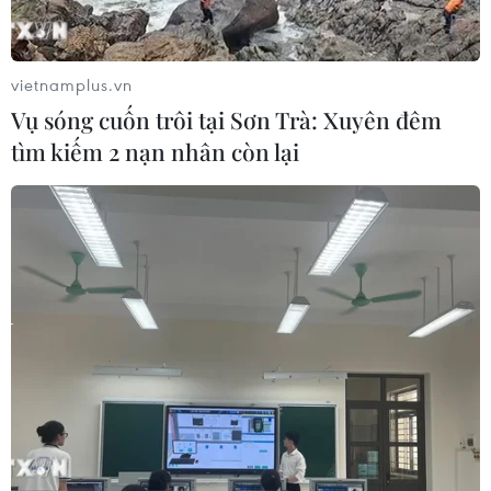
dịch nâng cao kỹ năng lái xe môtô, xe
gắn máy
07/08/2026 14:37
vietnamplus.vn
Vụ sóng cuốn trôi tại Sơn Trà: Xuyên đêm
Tháng 12/2026 hoàn thành mở rộng
tìm kiếm 2 nạn nhân còn lại
đoạn cao tốc Thành phố Hồ Chí
Minh-Long Thành
07/08/2026 10:29
Lào Cai: Đứt gãy 30m đường
tỉnh 161 sau mưa lớn, giao thông bị
chia cắt
07/08/2026 10:08
Đã xác định phương tiện khiến hàng
loạt ôtô thủng lốp trên cao tốc Bắc-