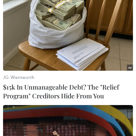
Tối 26/8, khi đang lưu thông trên đường dẫn cao tốc
TP.HCM-Trung Lương, một container đã bốc cháy dữ
dội; phần đầu xe bị ngọn lửa thiêu rụi hoàn toàn.
JG Wentworth
$15k In Unmanageable Debt? The "Relief
Program" Creditors Hide From You
Thành phố Hồ Chí Minh: Cháy xe 16 chỗ,