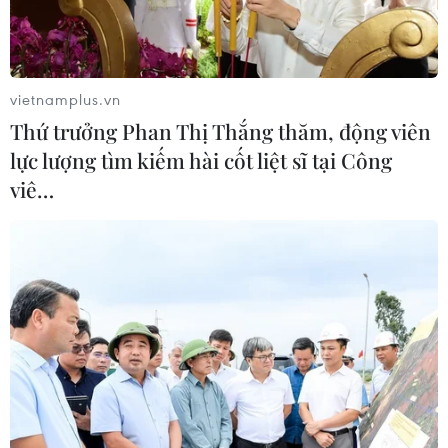
Xem thêm
vietnamplus.vn
Thứ trưởng Phan Thị Thắng thăm, động viên
lực lượng tìm kiếm hài cốt liệt sĩ tại Công
viê…
CƠ QUAN CHỦ QUẢN: THÔNG TẤN XÃ VIỆT NAM
Tổng Biên tập: TRẦN TIẾN DUẨN
Phó Tổng Biên tập: NGUYỄN THỊ TÁM, KHÚC THANH
THỦY
Sở hữu trí tuệ
Quy định sử dụng
RSS
Hỗ trợ
Ngôn ngữ
TTXVN