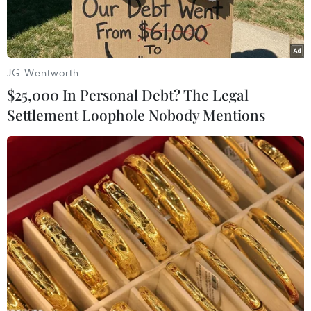
JG Wentworth
$25,000 In Personal Debt? The Legal
Settlement Loophole Nobody Mentions
Chiếc xe tải bị cháy. (Ảnh: Thế Lập/Vietnam+)
Khoảng 8 giờ sáng nay 16/9, một xe tải biển số
77C- 00948 chở hàng phế liệu đột nhiên bốc
cháy khi đang dừng đỗ tại Km 1317 trên Quốc lộ