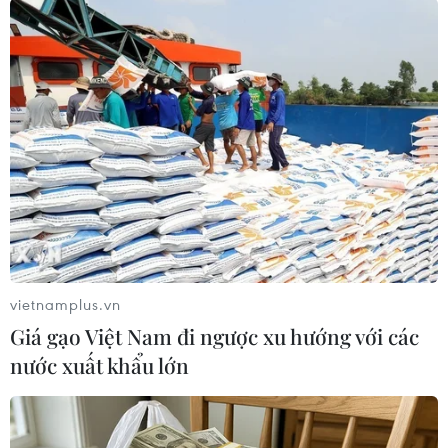
TIN LIÊN QUAN
vietnamplus.vn
Giá gạo Việt Nam đi ngược xu hướng với các
Một xe container đột ngột bốc cháy dữ dội
nước xuất khẩu lớn
khi đang lưu thông
27/08/2014 03:00