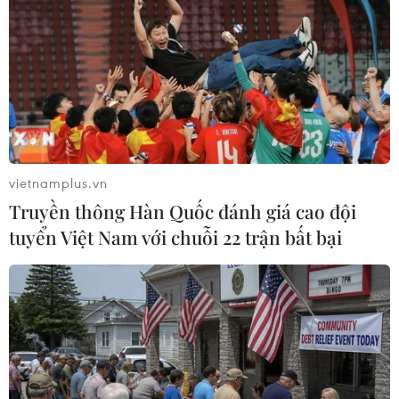
nhiều người thoát chết
18/08/2014 07:07
Sáng 18/8, trên đường Trường Chinh đoạn qua phường
Đông Hưng Thuận, quận 12, Thành phố Hồ Chí Minh
xảy ra một vụ cháy xe ôtô 16 chỗ khi đang lưu thông trên
đường.
vietnamplus.vn
Truyền thông Hàn Quốc đánh giá cao đội
tuyển Việt Nam với chuỗi 22 trận bất bại