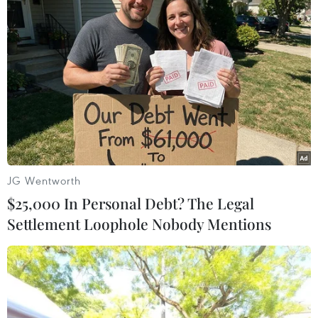
08/08/2026 02:26
Phim Việt tham dự Liên hoan phim
ASEAN 2026 tại Hong Kong
07/08/2026 15:44
Khai mạc Lễ hội Việt Nam - Hàn
Quốc 2026 rực rỡ sắc màu văn hóa
JG Wentworth
07/08/2026 15:03
$25,000 In Personal Debt? The Legal
Settlement Loophole Nobody Mentions
Ngày hội Văn hóa dân tộc Mông lần
thứ 4 sẽ diễn ra tại Điện Biên vào
tháng 10
07/08/2026 09:10