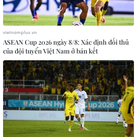
Việt Nam hướng tới trở
thành trung tâm văn hóa và sáng tạo
hàng đầu khu vực
vietnamplus.vn
06/08/2026 23:33
ASEAN Cup 2026 ngày 8/8: Xác định đối thủ
của đội tuyển Việt Nam ở bán kết
Buổi hòa nhạc kéo dài 639 năm vừa
mới hoàn thành 4% hành trình
06/08/2026 11:54
Dự thảo Luật Kiến trúc: Bổ sung quy
định nhận diện bản sắc văn hóa dân
tộc
06/08/2026 11:29