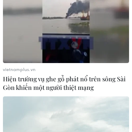
Phó Tổng Biên tập: NGUYỄN THỊ TÁM, KHÚC THANH
THỦY
Sở hữu trí tuệ
Quy định sử dụng
RSS
Hỗ trợ
Ngôn ngữ
TTXVN
Dịch vụ tin
Quảng cáo
vietnamplus.vn
Liên hệ
Hiện trường vụ ghe gỗ phát nổ trên sông Sài
Gòn khiến một người thiệt mạng
Giấy phép số: 1374/GP-BTTTT do Bộ Thông tin và Truyền thông
cấp ngày 11/9/2008.
Quảng cáo: Phó TBT Nguyễn Thị Tám: 093.5958688, Email:
tamvna@gmail.com