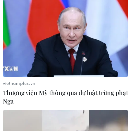
tranh Đông Hồ
05/08/2026 08:38
Sẵn sàng cho Lễ hội Việt Nam-Hàn
Quốc thành phố Đà Nẵng 2026
05/08/2026 07:46
Xem thêm
vietnamplus.vn
Thượng viện Mỹ thông qua dự luật trừng phạt
Nga
CƠ QUAN CHỦ QUẢN: THÔNG TẤN XÃ VIỆT NAM
Tổng Biên tập: TRẦN TIẾN DUẨN