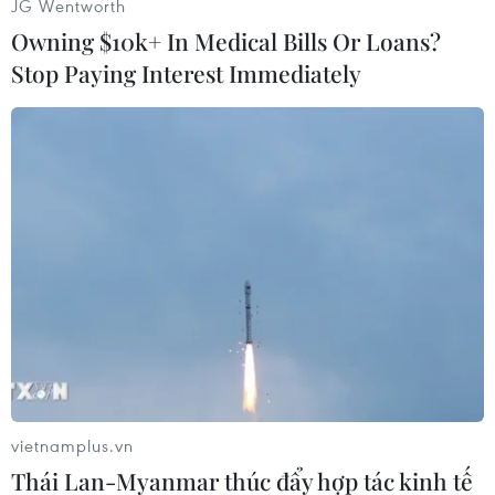
JG Wentworth
Owning $10k+ In Medical Bills Or Loans?
Stop Paying Interest Immediately
#Nữ hoàng Anh
#Hiệp sĩ
#Simon Cowell
#Pop Idol
#American Idol
Anh
Theo dõi VietnamPlus
vietnamplus.vn
TIN CÙNG CHUYÊN MỤC
Thái Lan-Myanmar thúc đẩy hợp tác kinh tế