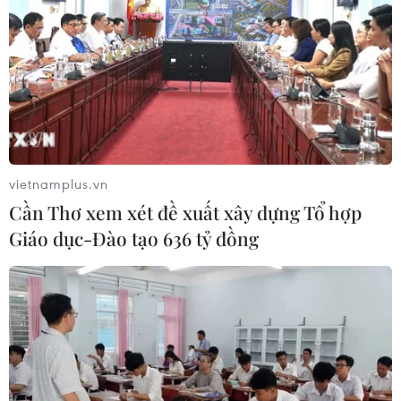
20/07/2026 03:03
Huế sắp tổ chức Lễ hội Âm nhạc & Di
sản quốc tế quy mô lớn nhất từ trước
đến nay
16/07/2026 07:48
vietnamplus.vn
Cần Thơ xem xét đề xuất xây dựng Tổ hợp
Giữ hồn tiếng sáo Bru Vân Kiều giữa
Giáo dục-Đào tạo 636 tỷ đồng
đại ngàn Trường Sơn
15/07/2026 09:42
Thành phố Hồ Chí Minh: Bền bỉ “giữ
lửa” dòng nhạc cổ động trong kỷ
nguyên số