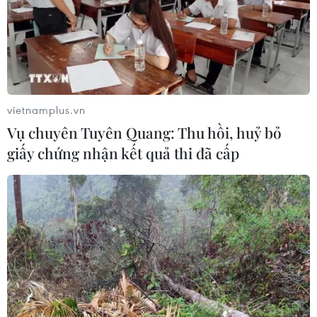
15/07/2026 07:52
Lớp học ca trù miễn phí góp phần
lan tỏa giá trị di sản trong cộng đồng
15/07/2026 03:45
vietnamplus.vn
Vụ chuyên Tuyên Quang: Thu hồi, huỷ bỏ
giấy chứng nhận kết quả thi đã cấp
Gala Tổ quốc bình yên - bản trường
ca nghệ thuật về lực lượng An ninh
nhân dân
12/07/2026 15:21
Hàng nghìn người tham dự đại nhạc
hội "Eo Gió - Vũ điệu biển xanh"
11/07/2026 15:41