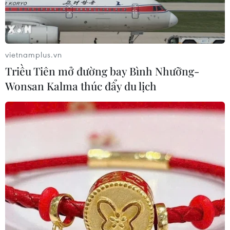
Việt Nam-Lào đẩy mạnh hợp tác toàn
diện về quốc phòng
05/08/2026 14:58
vietnamplus.vn
Triều Tiên mở đường bay Bình Nhưỡng-
Wonsan Kalma thúc đẩy du lịch
Thường trực Ban Bí thư Trần Cẩm Tú
tiếp Đại sứ Singapore Rajpal Singh
05/08/2026 14:54
Thủ tướng Lê Minh Hưng tiếp Bộ
trưởng Quốc phòng Malaysia
05/08/2026 11:31