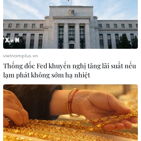
đấu F-35 của Mỹ để thay thế phi đội tiêm kích chiến đấu
cũ thay vì mô hình của châu Âu và Trung Quốc.
vietnamplus.vn
Thống đốc Fed khuyến nghị tăng lãi suất nếu
lạm phát không sớm hạ nhiệt
Singapore tạm ngừng mọi cuộc tập trận ở
nước ngoài vì COVID-19