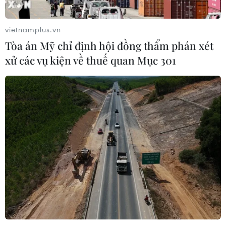
Xem thêm
vietnamplus.vn
Tòa án Mỹ chỉ định hội đồng thẩm phán xét
xử các vụ kiện về thuế quan Mục 301
CƠ QUAN CHỦ QUẢN: THÔNG TẤN XÃ VIỆT NAM
Tổng Biên tập: TRẦN TIẾN DUẨN
Phó Tổng Biên tập: NGUYỄN THỊ TÁM, KHÚC THANH
THỦY
Sở hữu trí tuệ
Quy định sử dụng
RSS
Hỗ trợ
Ngôn ngữ
TTXVN