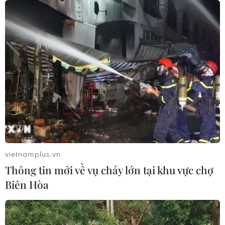
luận và chính trị
04/08/2026 13:39
Bộ trưởng Bộ Công an Lương Tam
Quang tiếp Quốc vụ khanh Bộ Nội vụ
Campuchia
04/08/2026 13:35
Tổng Bí thư, Chủ tịch nước
tiếp Đại sứ, Đại biện các nước ASEAN
vietnamplus.vn
04/08/2026 12:58
Thông tin mới về vụ cháy lớn tại khu vực chợ
Biên Hòa
Tổng Bí thư, Chủ tịch nước: Cùng
xây dựng Cộng đồng ASEAN đoàn