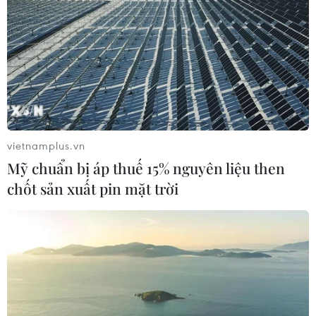
vietnamplus.vn
Mỹ chuẩn bị áp thuế 15% nguyên liệu then
chốt sản xuất pin mặt trời