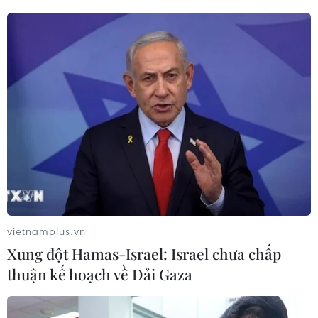
Hải quân Singapore cử tàu đổ bộ RSS Resolution
lớp Endurance và tàu khu trục RSS Supreme lớp
Formidable tham gia một loạt các cuộc diễn tập
cơ động và liên lạc ở vùng biển xung quanh
quần đảo Riau, Batam và Singkep, cùng với 6
tàu của Hải quân Mỹ và Indonesia./.
(TTXVN/Vietnam+)
vietnamplus.vn
Xung đột Hamas-Israel: Israel chưa chấp
thuận kế hoạch về Dải Gaza