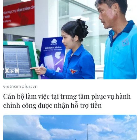
#Tập trận đa phương
#Bộ Quốc phòng Singapore
#Siêu lá chắn Garuda
#Hải quân Singapore
Singapore
vietnamplus.vn
Theo dõi VietnamPlus
Cán bộ làm việc tại trung tâm phục vụ hành
chính công được nhận hỗ trợ tiền
TIN LIÊN QUAN