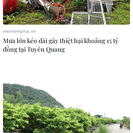
vietnamplus.vn
Mưa lớn kéo dài gây thiệt hại khoảng 15 tỷ
đồng tại Tuyên Quang
Binh sỹ Singapore tham gia một cuộc tập trận. (Nguồn:
Mindef.gov.sg)
Bộ Quốc phòng Singapore ngày 15/8 cho biết lần
đầu tiên lực lượng vũ trang (SAF) nước này đã
tham gia vào một cuộc tập trận đa phương có sự