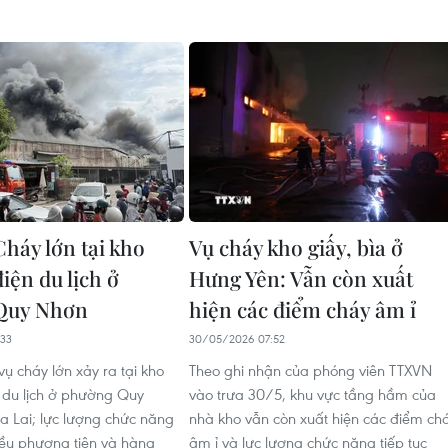
Cháy lớn tại kho
Vụ cháy kho giấy, bìa ở
iện du lịch ở
Hưng Yên: Vẫn còn xuất
Quy Nhơn
hiện các điểm cháy âm ỉ
33
30/05/2026 07:52
ụ cháy lớn xảy ra tại kho
Theo ghi nhận của phóng viên TTXVN
 du lịch ở phường Quy
vào trưa 30/5, khu vực tầng hầm của
ia Lai; lực lượng chức năng
nhà kho vẫn còn xuất hiện các điểm ch
ều phương tiện và hàng
âm ỉ và lực lượng chức năng tiếp tục