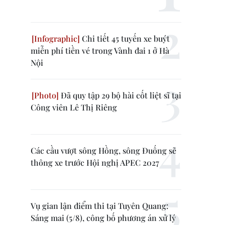
Chi tiết 45 tuyến xe buýt
miễn phí tiền vé trong Vành đai 1 ở Hà
Nội
Đã quy tập 29 bộ hài cốt liệt sĩ tại
Công viên Lê Thị Riêng
Các cầu vượt sông Hồng, sông Đuống sẽ
thông xe trước Hội nghị APEC 2027
Vụ gian lận điểm thi tại Tuyên Quang:
Sáng mai (5/8), công bố phương án xử lý