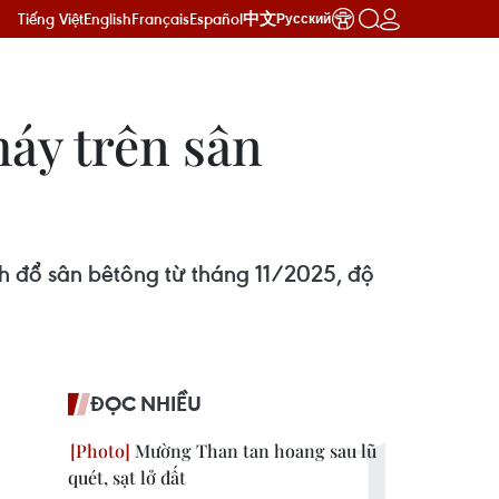
Tiếng Việt
English
Français
Español
中文
Русский
áy trên sân
h đổ sân bêtông từ tháng 11/2025, độ
ĐỌC NHIỀU
Mường Than tan hoang sau lũ
quét, sạt lở đất