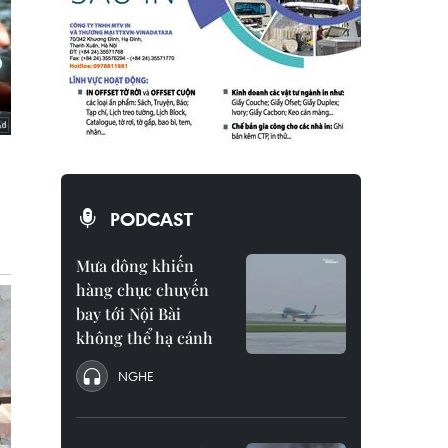
PODCAST
Mưa dông khiến
hàng chục chuyến
bay tới Nội Bài
không thể hạ cánh
NGHE