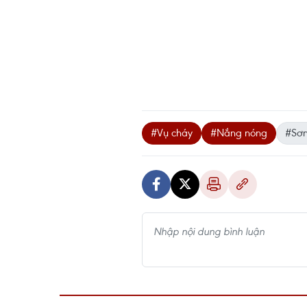
#Vụ cháy
#Nắng nóng
#Sơn