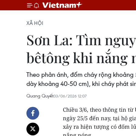
XÃ HỘI
Sơn La: Tìm nguy
bêtông khi nắng 
Theo phản ánh, đốm cháy rộng khoảng 5 
dày khoảng 40-50 cm), khi cháy phát si
Quang Quyết
03/06/2026 12:07
Chiều 3/6, theo thông tin t
ngày 25/5 đến nay, tại hộ g
xảy ra hiện tượng có đốm lử
nắng nóng.