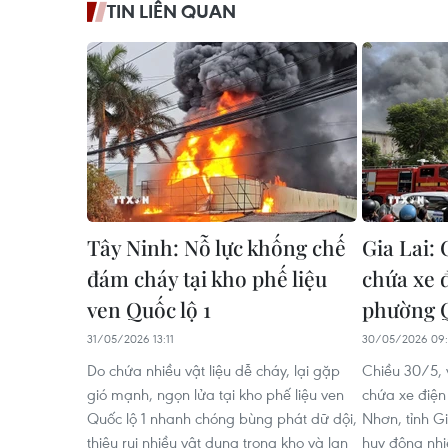
TIN LIÊN QUAN
Tây Ninh: Nỗ lực khống chế
Gia Lai: 
đám cháy tại kho phế liệu
chứa xe đ
ven Quốc lộ 1
phường 
31/05/2026 13:11
30/05/2026 09:
Do chứa nhiều vật liệu dễ cháy, lại gặp
Chiều 30/5, v
gió mạnh, ngọn lửa tại kho phế liệu ven
chứa xe điện
Quốc lộ 1 nhanh chóng bùng phát dữ dội,
Nhơn, tỉnh G
thiêu rụi nhiều vật dụng trong kho và lan
huy động nhi