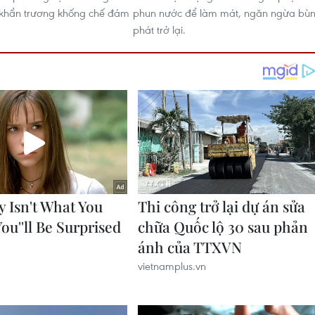
 khẩn trương khống chế đám
phun nước để làm mát, ngăn ngừa bù
phát trở lại.