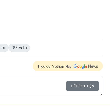
 La
Sơn La
Theo dõi VietnamPlus
GỬI BÌNH LUẬN