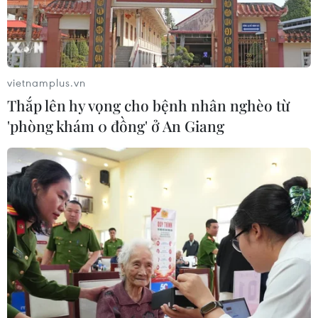
Khởi động xét chọn Doanh nghiệp
đạt chuẩn văn hóa kinh doanh Việt
Nam 2026
vietnamplus.vn
06/08/2026 10:42
Thắp lên hy vọng cho bệnh nhân nghèo từ
'phòng khám 0 đồng' ở An Giang
Xã Tây Giang khai mạc Ngày hội văn
hóa Cơ Tu lần thứ 1
06/08/2026 10:38
Thanh Hóa dự kiến bắn pháo hoa vào
dịp Quốc khánh 2/9
06/08/2026 09:58