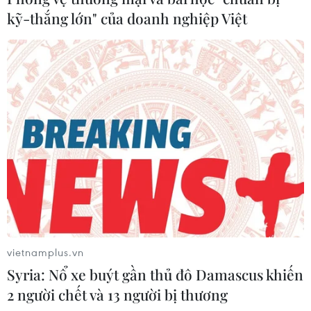
TIN LIÊN QUAN
kỹ-thắng lớn" của doanh nghiệp Việt
Tết cổ truyền Chôl Chnăm Thmây - Lễ hội
vietnamplus.vn
lớn nhất của đồng bào Khmer
Syria: Nổ xe buýt gần thủ đô Damascus khiến
14/04/2022 01:55
2 người chết và 13 người bị thương
Tết Năm mới Chôl Chnăm Thmây của đồng bào Khmer