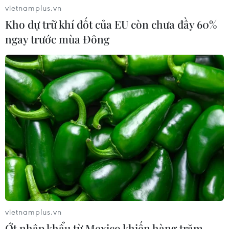
vietnamplus.vn
Kho dự trữ khí đốt của EU còn chưa đầy 60%
ngay trước mùa Đông
vietnamplus.vn
Ớt nhập khẩu từ Mexico khiến hàng trăm