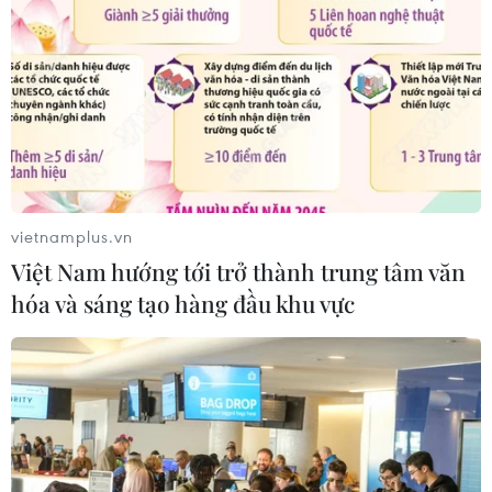
vietnamplus.vn
Việt Nam hướng tới trở thành trung tâm văn
hóa và sáng tạo hàng đầu khu vực
TIN CÙNG CHUYÊN MỤC
Nghị quyết số 80-NQ/TW: Hải Phòng
- bản sắc cửa biển và chiều sâu văn
hóa
07/08/2026 03:08