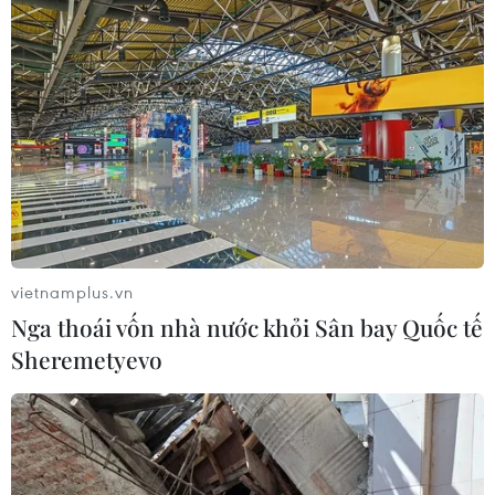
Thmây của đồng bào Khmer
17/04/2022 08:41
Trong khuôn khổ Ngày Văn hóa các dân tộc Việt Nam
2022, ngày 17/4, tại Làng Văn hóa, Du lịch các dân tộc
Việt Nam (Hà Nội), đồng bào Khmer tổ chức tái hiện Tết
Chôl Chnăm Thmây.
vietnamplus.vn
Nga thoái vốn nhà nước khỏi Sân bay Quốc tế
Sheremetyevo