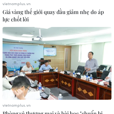
vietnamplus.vn
Giá vàng thế giới quay đầu giảm nhẹ do áp
lực chốt lời
#Sóc Trăng
#Bạc Liêu
#Múa rom vong
#Múa lâm thôn
#Di sản văn hóa
#Bảo tồn văn hóa
Bạc Liêu
Cà Mau
TP. Cần Thơ
Sóc Trăng
Theo dõi VietnamPlus
vietnamplus.vn
Phòng vệ thương mại và bài học "chuẩn bị