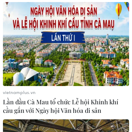
thường diễn ra vào khoảng giữa tháng tư dương lịch
hằng năm, thể hiện ước vọng một năm mới mưa thuận
gió hòa, mùa màng bội thu.
vietnamplus.vn
Lần đầu Cà Mau tổ chức Lễ hội Khinh khí
cầu gắn với Ngày hội Văn hóa di sản
Hình ảnh tái hiện Tết Chôl Chnăm