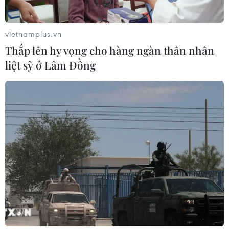
Tà áo truyền thống “đan kết” tình
hữu nghị 50 năm Việt Nam-Thái Lan
vietnamplus.vn
06/08/2026 07:30
Thắp lên hy vọng cho hàng ngàn thân nhân
liệt sỹ ở Lâm Đồng
Nâng cấp Quảng Ninh, Bắc Ninh:
Tạo tiền đề phát triển văn hóa du lịch
địa phương
06/08/2026 07:30
Chủ tịch Quốc hội Thái Lan dự khai
mạc Triển lãm 50 năm quan hệ ngoại
giao Việt Nam-Thái Lan
06/08/2026 05:48