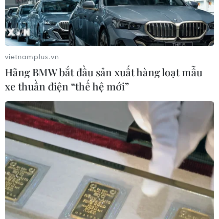
vietnamplus.vn
Hãng BMW bắt đầu sản xuất hàng loạt mẫu
xe thuần điện “thế hệ mới”
Hình ảnh Chùa Chung Rút - vẻ
đẹp kiến trúc Phật giáo Nam tông Khmer
25/10/2022 09:40
Chùa Chung Rút, ấp Hòa Đông A, xã Hòa Hiệp, huyện
Tân Biên là một ngôi chùa đẹp và có bề dày văn hóa
truyền thống nhất trong số các ngôi chùa Khmer trong