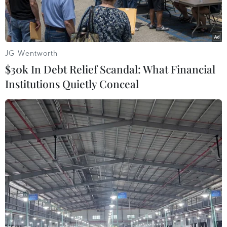
JG Wentworth
$30k In Debt Relief Scandal: What Financial
Institutions Quietly Conceal
Các điệu múa, hát rom vong do các diễn viên, ca sỹ của Đoàn
Nghệ thuật Khmer tỉnh Sóc Trăng biểu diễn. (Nguồn:
baosoctrang.org.vn)
Múa rom vong (hay múa lâm thôn) - có vị trí
quan trọng trong các cuộc sinh hoạt tập thể, gắn
với cuộc sống đời thường, gắn với các lễ hội cổ