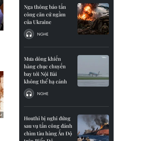
Nga thông báo tấn
công căn cứ ngầm
của Ukraine
NGHE
Mưa dông khiến
hàng chục chuyến
bay tới Nội Bài
không thể hạ cánh
NGHE
Houthi bị nghi đứng
sau vụ tấn công đánh
chìm tàu hàng Ấn Độ
trên Biển Đỏ