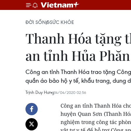
ĐỜI SỐNG
SỨC KHỎE
Thanh Hóa tặng t
an tỉnh Hủa Phăn
Công an tỉnh Thanh Hóa trao tặng Công
quần áo bảo hộ y tế, khẩu trang, dung d
Trịnh Duy Hưng
14/04/2020 02:56
Công an tỉnh Thanh Hóa cho 
huyện Quan Sơn (Thanh Hóa)
nghiệm trong công tác phòng
vật tư y tế để hỗ trợ Công 