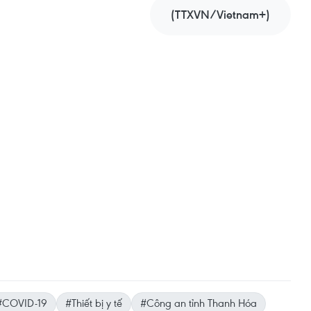
(TTXVN/Vietnam+)
#COVID-19
#Thiết bị y tế
#Công an tỉnh Thanh Hóa