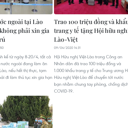
ớc ngoài tại Lào
Trao 100 triệu đồng và khẩ
 không phải xin gia
trang y tế tặng Hội hữu ngh
rú
Lào-Việt
:50
09/04/2020 14:31
h kể từ ngày 8-20/4, tất cả
Hội Hữu nghị Việt-Lào trong Công an
 nước ngoài đang làm ăn
Nhân dân đã trao 100 triệu đồng và
 Lào, nếu hết thị thực, tạm
1.000 khẩu trang y tế cho Trung ương H
ải đi làm thủ tục xin gia hạn
Hữu nghị Việt-Lào để chuyển tới nước
bạn nhằm chung tay phòng, chống dịc
COVID-19.