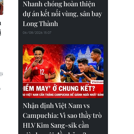
Nhanh chóng hoàn thiện
dự án kết nối vùng, sân bay
u
Long Thành
ị
06/08/2026 15:07
ội
h
Nhận định Việt Nam vs
Campuchia: Vì sao thầy trò
HLV Kim Sang-sik cần