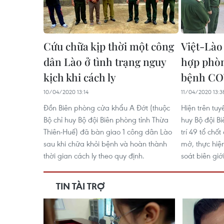
Cứu chữa kịp thời một công
Việt-Lào
dân Lào ở tình trạng nguy
hợp phòn
kịch khi cách ly
bệnh CO
10/04/2020 13:14
11/04/2020 13:3
Đồn Biên phòng cửa khẩu A Đớt (thuộc
Hiện trên tuy
Bộ chỉ huy Bộ đội Biên phòng tỉnh Thừa
huy Bộ đội Bi
Thiên-Huế) đã bàn giao 1 công dân Lào
trí 49 tổ chố
sau khi chữa khỏi bệnh và hoàn thành
mở, thực hiệ
thời gian cách ly theo quy định.
soát biên giới