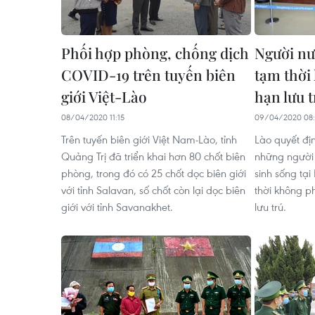
Phối hợp phòng, chống dịch
Người nư
COVID-19 trên tuyến biên
tạm thời
giới Việt-Lào
hạn lưu t
08/04/2020 11:15
09/04/2020 08
Trên tuyến biên giới Việt Nam-Lào, tỉnh
Lào quyết địn
Quảng Trị đã triển khai hơn 80 chốt biên
những người
phòng, trong đó có 25 chốt dọc biên giới
sinh sống tại
với tỉnh Salavan, số chốt còn lại dọc biên
thời không ph
giới với tỉnh Savanakhet.
lưu trú.