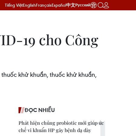
Tiếng Việt
English
Français
Español
中文
Русский
VID-19 cho Công
 thuốc khử khuẩn, thuốc khử khuẩn,
ĐỌC NHIỀU
Phát hiện chủng probiotic mới giúp ức
chế vi khuẩn HP gây bệnh dạ dày