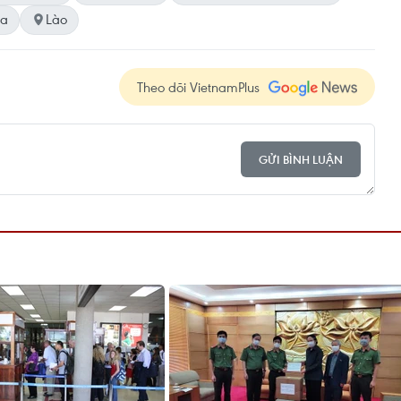
óa
Lào
Theo dõi VietnamPlus
GỬI BÌNH LUẬN