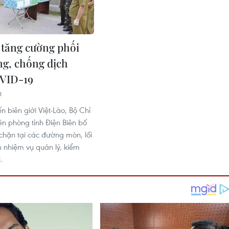
 tăng cường phối
g, chống dịch
VID-19
8
ến biên giới Việt-Lào, Bộ Chỉ
ên phòng tỉnh Điện Biên bố
t chặn tại các đường mòn, lối
n nhiệm vụ quản lý, kiểm
.