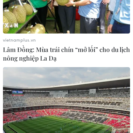
vietnamplus.vn
Lâm Đồng: Mùa trái chín “mở lối” cho du lịch
nông nghiệp La Dạ
Gần 90.000 thí sinh đến từ 61 tỉnh, thành đã tham dự Kỳ thi
Đánh giá năng lực Đại học Quốc gia Thành phố Hồ Chí Minh
đợt 1, năm 2023. (Ảnh: Thu Hoài/TTXVN)
Năm 2023, kỳ thi được tổ chức ở 21 địa phương
thu hút hơn 100.000 lượt thí sinh dự thi; gần 100
trường Đại học, Cao đẳng sử dụng kết quả để
tuyển sinh. Các đơn vị thuộc Đại học Quốc gia
Thành phố Hồ Chí Minh dành tối thiểu 40% chỉ
tiêu cho phương thức xét tuyển này.