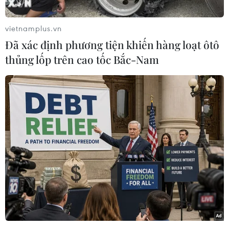
phố Hồ Chí Minh đã công bố thông tin tuyển
sinh năm 2024.
vietnamplus.vn
Là năm cuối tuyển sinh lứa học sinh học theo
Đã xác định phương tiện khiến hàng loạt ôtô
Chương trình giáo dục phổ thông 2006, các
thủng lốp trên cao tốc Bắc-Nam
trường dự kiến giữ ổn định về phương thức
tuyển sinh như những năm trước, chỉ điều
chỉnh về tỷ lệ chỉ tiêu tuyển sinh giữa các
phương thức.
Chỉ điều chỉnh về tỷ lệ chỉ tiêu cho các
phương thức
Năm 2024, Trường Đại học Luật Thành phố Hồ
Chí Minh dự kiến tuyển sinh 2.100 sinh viên và
giữ ổn định hai phương thức xét tuyển như năm
trước, chỉ điều chỉnh về tỷ lệ chỉ tiêu cho các
phương thức.