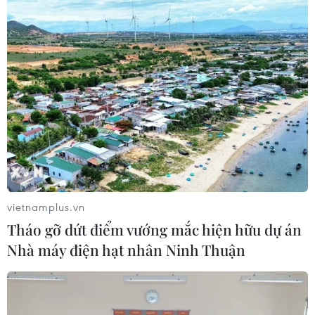
06/08/2026 02:18
Dự kiến giảm hơn 17.000 đầu mối cơ
sở giáo dục trên cả nước, tương ứng
45,7%
06/08/2026 01:26
Đề xuất trợ cấp một lần cho giáo viên
mầm non đã nghỉ công tác chưa
hưởng chế độ
vietnamplus.vn
05/08/2026 14:59
Tháo gỡ dứt điểm vướng mắc hiện hữu dự án
Nhà máy điện hạt nhân Ninh Thuận
Chính sách khuyến khích doanh
nghiệp tham gia hoạt động giáo dục
nghề nghiệp