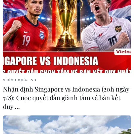
vietnamplus.vn
Nhận định Singapore vs Indonesia (20h ngày
7/8): Cuộc quyết đấu giành tấm vé bán kết
duy …