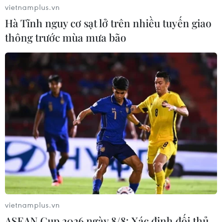
đã có chuyển biến tích cực. Tuy nhiên vẫn còn
vietnamplus.vn
trường có quá nhiều phương thức, phương án
Hà Tĩnh nguy cơ sạt lở trên nhiều tuyến giao
xét tuyển phức tạp; nhiều nơi chưa đảm bảo
thông trước mùa mưa bão
công bằng, phân bổ chỉ tiêu chưa hợp lý, khó
khăn cho thí sinh và hệ thống.
Vì thế, các trường cần có nghiên cứu và điều
chỉnh trong công tác tuyển sinh trong những
năm tới, tránh làm cho các phương thức tuyển
sinh trở nên phức tạp, rắc rối đối với thí sinh./.
(TTXVN/Vietnam+)
vietnamplus.vn
ASEAN Cup 2026 ngày 8/8: Xác định đối thủ