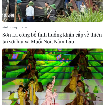
vietnamplus.vn
Sơn La công bố tình huống khẩn cấp về thiên
tai với hai xã Muổi Nọi, Nậm Lầu
Học sinh trượt tốt nghiệp THPT năm 2024
sẽ được thi đề riêng vào năm 2025?
29/11/2023 11:17
Thứ trưởng Bộ Giáo dục và Đào tạo Phạm Ngọc Thưởng
cho biết có thể sẽ tổ chức thi tốt nghiệp Trung học phổ
thông cho các em trượt năm 2024 cùng năm 2025
nhưng với đề thi theo chương trình cũ.