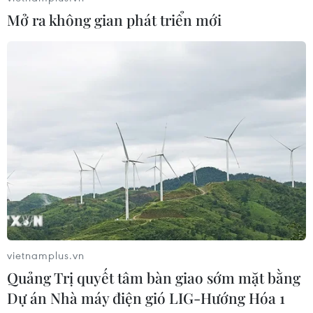
06/08/2026 13:41
Mở ra không gian phát triển mới
Cần Thơ xem xét đề xuất xây dựng Tổ
hợp Giáo dục-Đào tạo 636 tỷ đồng
06/08/2026 13:24
Cà Mau hợp nhất 4 trường cao đẳng,
tăng quy mô đào tạo nhân lực chất
lượng cao
06/08/2026 11:43
vietnamplus.vn
Quảng Trị quyết tâm bàn giao sớm mặt bằng
Các trường đại học sẽ xét tuyển thí
sinh Trường THTP chuyên Tuyên
Dự án Nhà máy điện gió LIG-Hướng Hóa 1