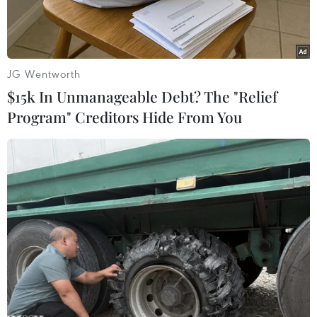
phương thức.
JG Wentworth
$15k In Unmanageable Debt? The "Relief
Program" Creditors Hide From You
Các trường đại học tại Thành phố Hồ Chí Minh vẫn giữ phương
thức tuyển sinh như những năm trước. (Ảnh: Hoàng
Hiếu/TTXVN)
Thời điểm này, một số trường Đại học tại Thành