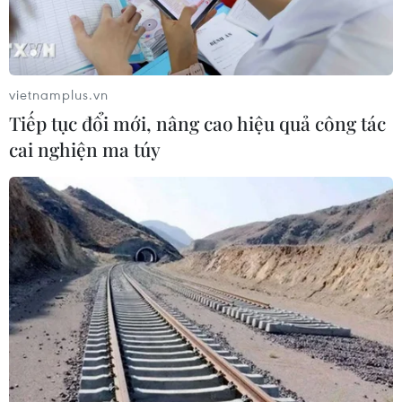
20/10/2020 11:14
Ngày 6/10, bệnh nhân từ Ấn Độ nhập cảnh Sân bay
Tân Sơn Nhất trên chuyến bay chuyến bay 6E9471, được
chuyển đến cách ly tại Thành phố Hồ Chí Minh.
vietnamplus.vn
Tiếp tục đổi mới, nâng cao hiệu quả công tác
cai nghiện ma túy