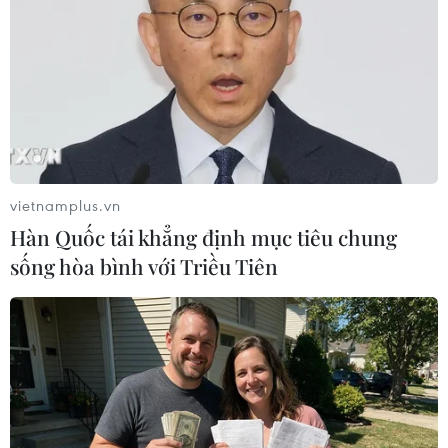
vietnamplus.vn
Hàn Quốc tái khẳng định mục tiêu chung
sống hòa bình với Triều Tiên
Bé trai 7 tháng tuổi mắc COVID-19 được
chuyển đến Bệnh viện Nhi đồng
20/10/2020 09:41
Bệnh nhân số 1132 - bé trai gần 7 tháng tuổi - nằm trong
số 261 công dân Việt Nam trở về từ Australia, mắc
COVID-19 nhưng mẹ của bé lại có xét nghiệm âm tính