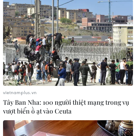
ca, số ca điều trị khỏi là 1.046 ca.
Theo báo cáo của Tiểu ban Điều trị Ban chỉ đạo
Quốc gia phòng chống dịch COVID-19, số ca âm
tính với SARS-CoV-2 lần 1 là 10 ca, lần 2 là 3 ca,
lần 3 là 5 ca./.
(Vietnam+)
vietnamplus.vn
Tây Ban Nha: 100 người thiệt mạng trong vụ
vượt biển ồ ạt vào Ceuta