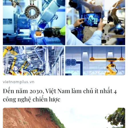
Điều trị hiệu quả ca ung thư phổi
mang đồng thời hai đột biến gen
hiếm gặp
02/08/2026 05:58
Giao chỉ tiêu bao phủ bảo hiểm y tế
toàn quốc đạt 100% vào năm 2030
02/08/2026 04:54
vietnamplus.vn
Đến năm 2030, Việt Nam làm chủ ít nhất 4
công nghệ chiến lược
Tạo đột phá từ y tế cơ sở đến phát
triển nguồn nhân lực
02/08/2026 03:25