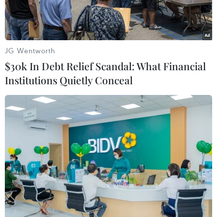
trong đó số lượng ca mắc mới tính từ ngày 25/7
đến nay là 551 ca.
JG Wentworth
$30k In Debt Relief Scandal: What Financial
Institutions Quietly Conceal
Tiếp nhận và kiểm tra thân nhiệt cho các lưu học sinh để đưa về
cách ly 14 tại Khánh Hòa. (Ảnh: TTXVN phát)
Chiều 21/10, Bộ Y tế thông báo ghi nhận thêm 3
ca mắc mới COVID-19, đều là ca nhập cảnh