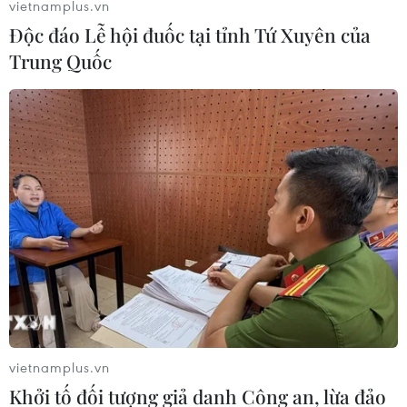
vietnamplus.vn
Độc đáo Lễ hội đuốc tại tỉnh Tứ Xuyên của
Trung Quốc
Dịch COVID-19: Cơ quan báo chí cần 'vào
cuộc' trong xử lý vi phạm
21/10/2020 10:16
Phó Chủ tịch Ngô Văn Quý cho rằng sau một thời gian
kiểm soát được dịch bệnh thì nhiều người dân và các tổ
chức, doanh nghiệp đã có dấu hiệu chủ quan. Do vậy,
việc xử lý vi phạm rất quan trọng.
vietnamplus.vn
Khởi tố đối tượng giả danh Công an, lừa đảo