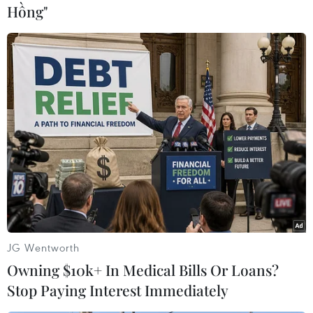
tâm Kiểm soát bệnh tật tỉnh Bắc Giang dương
Hồng"
tính với SARS-CoV-2.
Hiện tại bệnh nhân được cách ly, điều trị tại
Bệnh viện Bệnh nhiệt đới Trung ương cơ sở
Đông Anh.
Tổng số người tiếp xúc gần và nhập cảnh từ
vùng dịch đang được theo dõi sức khỏe (cách ly)
là 13.929 người; trong đó cách ly tập trung tại
bệnh viện là 168 người, cách ly tập trung tại cơ
sở khác là 12.678 người, cách ly tại nhà/nơi lưu
trú là 1.083.
Tính đến 18 giờ ngày 21/10, Việt Nam có tổng
JG Wentworth
cộng 691 ca mắc COVID-19 do lây nhiễm trong
Owning $10k+ In Medical Bills Or Loans?
nước; trong đó số lượng ca mắc mới tính từ
Stop Paying Interest Immediately
ngày 25/7 đến nay là 551 ca, số ca tử vong là 35