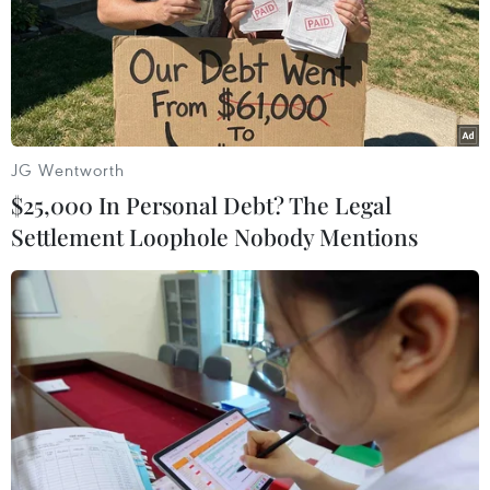
với virus SARS-CoV-2.
JG Wentworth
$25,000 In Personal Debt? The Legal
Settlement Loophole Nobody Mentions
Thêm 1 ca mắc COVID-19, Việt Nam còn
hơn 13.500 người được cách ly