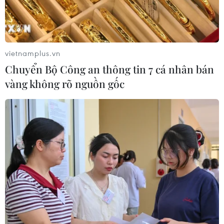
Phương pháp mới giúp phát hiện
sớm bệnh Alzheimer
30/07/2026 14:27
vietnamplus.vn
Chuyển Bộ Công an thông tin 7 cá nhân bán
Virus H5N1 lây lan trong quần thể
vàng không rõ nguồn gốc
chim bản địa tại Australia
29/07/2026 11:42
UNAIDS cảnh báo nguy cơ đại dịch
HIV/AIDS bùng phát trở lại
29/07/2026 05:17
Johnson & Johnson chi 5,5 tỷ USD