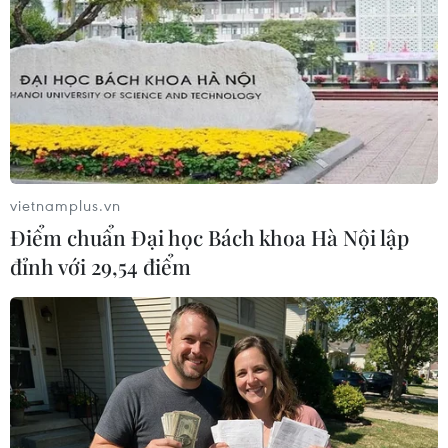
TIN LIÊN QUAN
vietnamplus.vn
Điểm chuẩn Đại học Bách khoa Hà Nội lập
đỉnh với 29,54 điểm
Adidas sắp ra mắt thiết bị đeo tay phục vụ
luyện tập thể thao
16/07/2014 02:02
Hãng Adidas đã công bố chuẩn bị phát hành vòng đeo