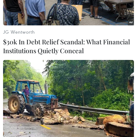
JG Wentworth
$30k In Debt Relief Scandal: What Financial
Institutions Quietly Conceal
Theo đánh giá của nhà nghiên cứu tại Đại học Y
Texas ở Galveston, Mỹ, nhiều thiết bị theo dõi
tập luyện vẫn thiếu một số công cụ mà các
chuyên gia y tế cho là cần thiết nhằm hỗ trợ