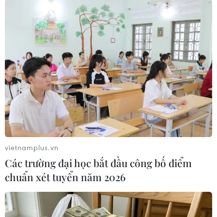
Những thiết bị tập trung vào chất lượng thay vì
số lượng các công cụ sẽ có thể khuyến khích
người dùng duy trì kế hoạch tập luyện lâu dài
hơn.
Nghiên cứu được công bố trên Tạp chí Nghiên
cứu Y học Internet./.
(Vietnam+)
vietnamplus.vn
Các trường đại học bắt đầu công bố điểm
chuẩn xét tuyển năm 2026