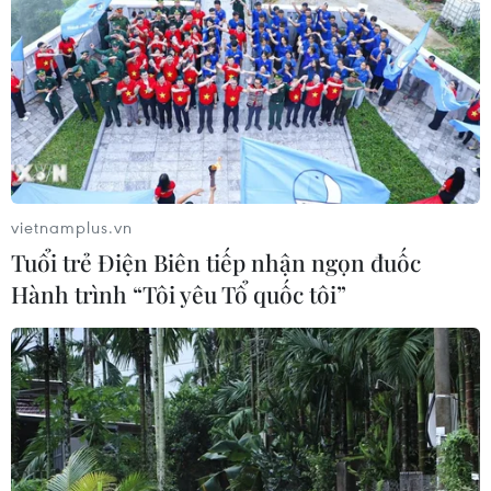
Tìm ra cơ chế gây bệnh ung thư
xương hiếm gặp
17/07/2026 01:05
Xem thêm
vietnamplus.vn
Tuổi trẻ Điện Biên tiếp nhận ngọn đuốc
Hành trình “Tôi yêu Tổ quốc tôi”
CƠ QUAN CHỦ QUẢN: THÔNG TẤN XÃ VIỆT NAM
Tổng Biên tập: TRẦN TIẾN DUẨN
Phó Tổng Biên tập: NGUYỄN THỊ TÁM, KHÚC THANH
THỦY