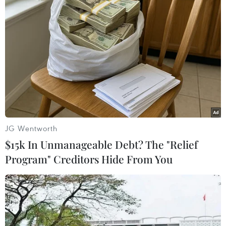
#Thiết bị
#Nghiên cứu
#Kỹ thuật số
#Ứng dụng
#Sức khỏe
#Thiết bị công nghệ
#Tập luyện
JG Wentworth
$15k In Unmanageable Debt? The "Relief
Theo dõi VietnamPlus
Program" Creditors Hide From You