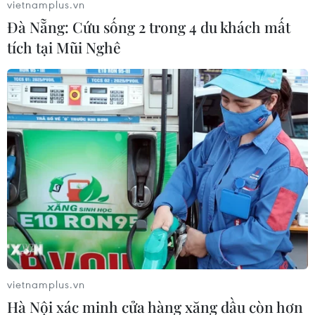
vietnamplus.vn
Đà Nẵng: Cứu sống 2 trong 4 du khách mất
tích tại Mũi Nghê
vietnamplus.vn
Hà Nội xác minh cửa hàng xăng dầu còn hơn