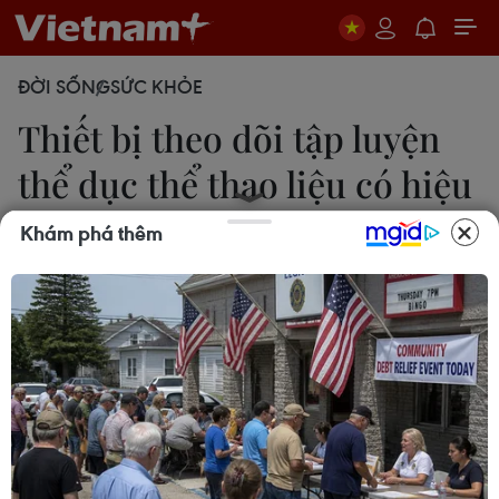
ĐỜI SỐNG
SỨC KHỎE
Thiết bị theo dõi tập luyện
thể dục thể thao liệu có hiệu
quả?
Khám phá thêm
THu Hương
22/09/2014 03:06
Nhiều thiết bị theo dõi tập luyện vẫn thiếu một số
công cụ mà các chuyên gia y tế cho là cần thiết
nhằm hỗ trợ người dùng tăng mức độ hoạt động
thể chất.