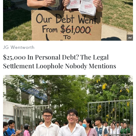
tay Fit Smart đi kèm với ứng dụng miCoach vào khoảng
giữa tháng 8 năm nay.
JG Wentworth
$25,000 In Personal Debt? The Legal
Settlement Loophole Nobody Mentions