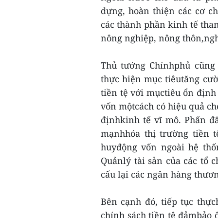
dựng, hoàn thiện các cơ c
các thành phần kinh tế tham
nông nghiệp, nông thôn,ngh
Thủ tướng Chínhphủ cũng 
thực hiện mục tiêutăng cườ
tiền tệ với mụctiêu ổn định
vốn mộtcách có hiệu quả ch
địnhkinh tế vĩ mô. Phấn đ
mạnhhóa thị trường tiền 
huyđộng vốn ngoài hệ thố
Quảnlý tài sản của các tổ 
cấu lại các ngân hàng thươ
Bên cạnh đó, tiếp tục thực
chính sách tiền tệ đảmbảo ổ