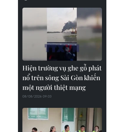
Hiện trường vụ ghe gỗ phát
nổ trên sông Sài Gòn khiến
một người thiệt mạng
08/08/2026 09:03