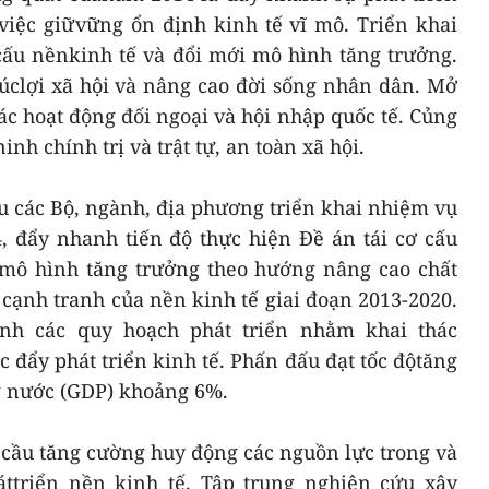
 việc giữvững ổn định kinh tế vĩ mô. Triển khai
cấu nềnkinh tế và đổi mới mô hình tăng trưởng.
úclợi xã hội và nâng cao đời sống nhân dân. Mở
c hoạt động đối ngoại và hội nhập quốc tế. Củng
h chính trị và trật tự, an toàn xã hội.
 các Bộ, ngành, địa phương triển khai nhiệm vụ
, đẩy nhanh tiến độ thực hiện Đề án tái cơ cấu
 mô hình tăng trưởng theo hướng nâng cao chất
cạnh tranh của nền kinh tế giai đoạn 2013-2020.
hỉnh các quy hoạch phát triển nhằm khai thác
c đẩy phát triển kinh tế. Phấn đấu đạt tốc độtăng
g nước (GDP) khoảng 6%.
 cầu tăng cường huy động các nguồn lực trong và
ttriển nền kinh tế. Tập trung nghiên cứu xây