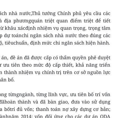
sách nhà nước,Thủ tướng Chính phủ yêu cầu các
 địa phươngquán triệt quan điểm triệt để tiết
từ khâu xácđịnh nhiệm vụ quan trọng, trọng tâm
ập dự toánchi ngân sách nhà nước theo đúng các
ộ, tiêuchuẩn, định mức chi ngân sách hiện hành.
ự án, đề án đã được cấp có thẩm quyền phê duyệt
 ưu tiên theo mức độ cấp thiết, khả năng triển
 thành nhiệm vụ chính trị trên cơ sở nguồn lực
ân bổ.
ng từngngành, từng lĩnh vực, ưu tiên bố trí vốn
 đãhoàn thành và đã bàn giao, đưa vào sử dụng
 bốtrí đủ vốn; thanh toán nợ xây dựng cơ bản;
hànhnăm 2014; vốn đối ứng cho các dự án ODA