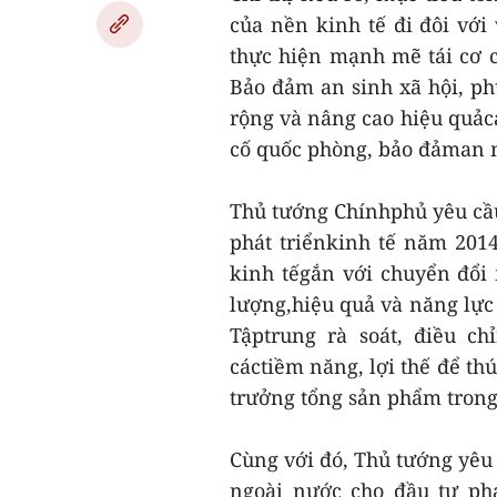
của nền kinh tế đi đôi với
thực hiện mạnh mẽ tái cơ 
Bảo đảm an sinh xã hội, ph
rộng và nâng cao hiệu quảcá
cố quốc phòng, bảo đảman nin
Thủ tướng Chínhphủ yêu cầu
phát triểnkinh tế năm 2014
kinh tếgắn với chuyển đổi
lượng,hiệu quả và năng lực 
Tậptrung rà soát, điều c
cáctiềm năng, lợi thế để thú
trưởng tổng sản phẩm tron
Cùng với đó, Thủ tướng yêu
ngoài nước cho đầu tư phá