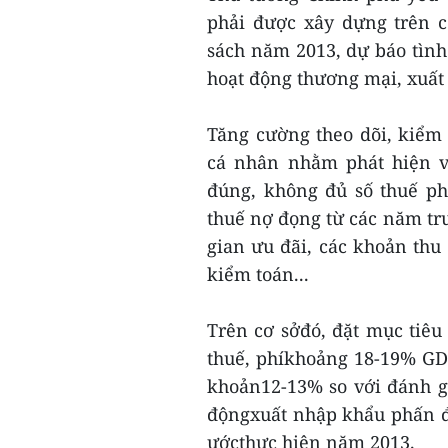
phải được xây dựng trên c
sách năm 2013, dự báo tình 
hoạt động thương mại, xuấ
Tăng cường theo dõi, kiểm t
cá nhân nhằm phát hiện v
đúng, không đủ số thuế phả
thuế nợ đọng từ các năm trư
gian ưu đãi, các khoản thu 
kiểm toán...
Trên cơ sởđó, đặt mục tiê
thuế, phíkhoảng 18-19% GD
khoản12-13% so với đánh g
độngxuất nhập khẩu phấn đ
ướcthực hiện năm 2013.