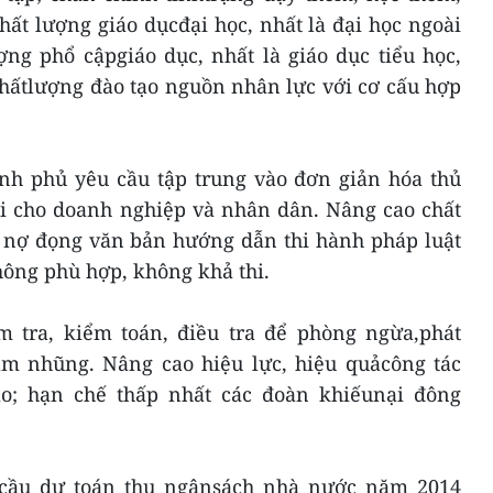
chất lượng giáo dụcđại học, nhất là đại học ngoài
ợng phổ cậpgiáo dục, nhất là giáo dục tiểu học,
chấtlượng đào tạo nguồn nhân lực với cơ cấu hợp
nh phủ yêu cầu tập trung vào đơn giản hóa thủ
ợi cho doanh nghiệp và nhân dân. Nâng cao chất
g nợ đọng văn bản hướng dẫn thi hành pháp luật
ông phù hợp, không khả thi.
m tra, kiểm toán, điều tra để phòng ngừa,phát
ham nhũng. Nâng cao hiệu lực, hiệu quảcông tác
cáo; hạn chế thấp nhất các đoàn khiếunại đông
cầu dự toán thu ngânsách nhà nước năm 2014