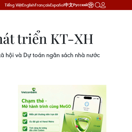
Tiếng Việt
English
Français
Español
中文
Русский
hát triển KT-XH
-xã hội và Dự toán ngân sách nhà nước