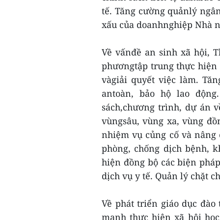
tế. Tăng cường quảnlý ngân
xấu của doanhnghiệp Nhà nư
Về vấnđề an sinh xã hội, 
phươngtập trung thực hiện 
vàgiải quyết việc làm. Tă
antoàn, bảo hộ lao động
sách,chương trình, dự án v
vùngsâu, vùng xa, vùng đồn
nhiệm vụ củng cố và nâng 
phòng, chống dịch bệnh, k
hiện đồng bộ các biện pháp
dịch vụ y tế. Quản lý chặt 
Về phát triển giáo dục đà
mạnh thực hiện xã hội học