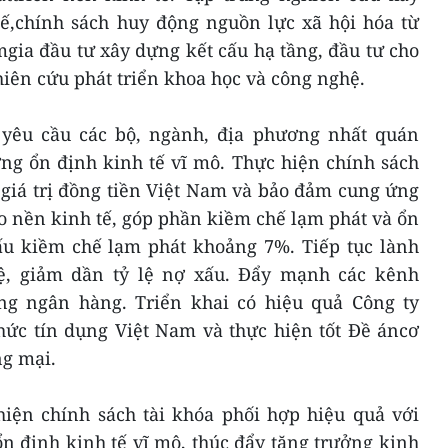
hế,chính sách huy động nguồn lực xã hội hóa từ
gia đầu tư xây dựng kết cấu hạ tầng, đầu tư cho
iên cứu phát triển khoa học và công nghệ.
yêu cầu các bộ, ngành, địa phương nhất quán
ng ổn định kinh tế vĩ mô. Thực hiện chính sách
 giá trị đồng tiền Việt Nam và bảo đảm cung ứng
o nền kinh tế, góp phần kiềm chế lạm phát và ổn
ấu kiềm chế lạm phát khoảng 7%. Tiếp tục lành
tệ, giảm dần tỷ lệ nợ xấu. Đẩy mạnh các kênh
ng ngân hàng. Triển khai có hiệu quả Công ty
chức tín dụng Việt Nam và thực hiện tốt Đề áncơ
ng mại.
hiện chính sách tài khóa phối hợp hiệu quả với
n định kinh tế vĩ mô, thúc đẩy tăng trưởng kinh