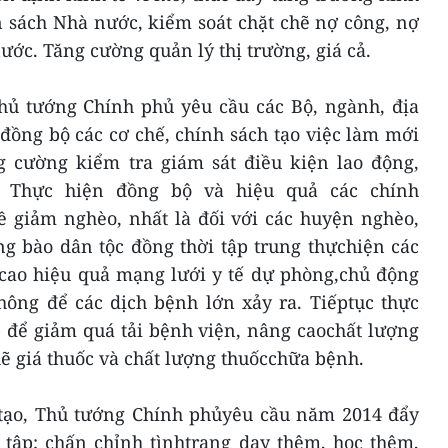
 sách Nhà nước, kiểm soát chặt chẽ nợ công, nợ
ớc. Tăng cường quản lý thị trường, giá cả.
Thủ tướng Chính phủ yêu cầu các Bộ, ngành, địa
đồng bộ các cơ chế, chính sách tạo việc làm mới
ng cường kiểm tra giám sát điều kiện lao động,
. Thực hiện đồng bộ và hiệu quả các chính
ề giảm nghèo, nhất là đối với các huyện nghèo,
g bào dân tộc đồng thời tập trung thựchiện các
cao hiệu quả mạng lưới y tế dự phòng,chủ động
hông để các dịch bệnh lớn xảy ra. Tiếptục thực
 để giảm quá tải bệnh viện, nâng caochất lượng
chẽ giá thuốc và chất lượng thuốcchữa bệnh.
o tạo, Thủ tướng Chính phủyêu cầu năm 2014 đẩy
 tập; chấn chỉnh tìnhtrạng dạy thêm, học thêm,