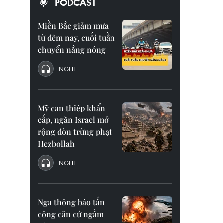
PODCAST
Miền Bắc giảm mưa
từ đêm nay, cuối tuần
chuyển nắng nóng
NGHE
Mỹ can thiệp khẩn
cấp, ngăn Israel mở
rộng đòn trừng phạt
Hezbollah
NGHE
Nga thông báo tấn
công căn cứ ngầm