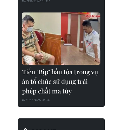
06/08/2026 15:07
Tiến "Bịp" hầu tòa trong vụ
án tổ chức sử dụng trái
phép chất ma túy
07/08/2026 04:40