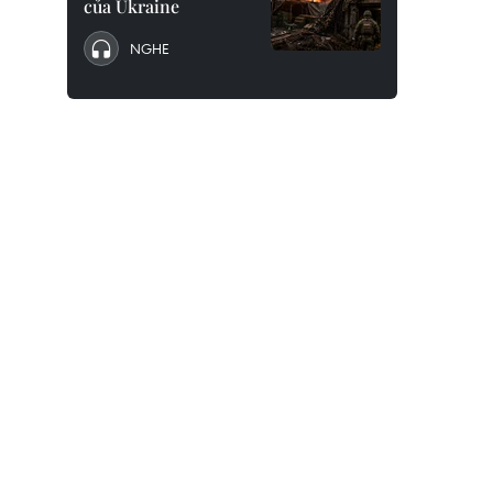
của Ukraine
NGHE