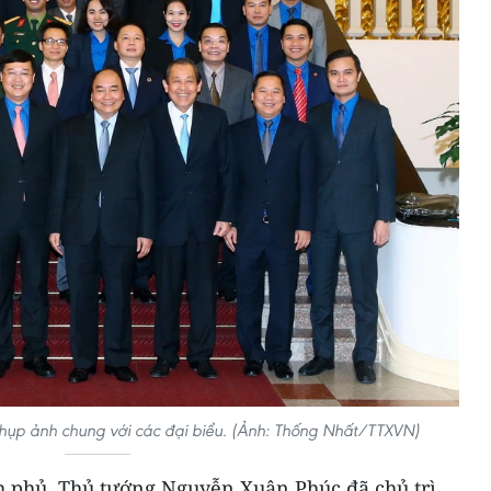
hụp ảnh chung với các đại biểu. (Ảnh: Thống Nhất/TTXVN)
nh phủ, Thủ tướng Nguyễn Xuân Phúc đã chủ trì