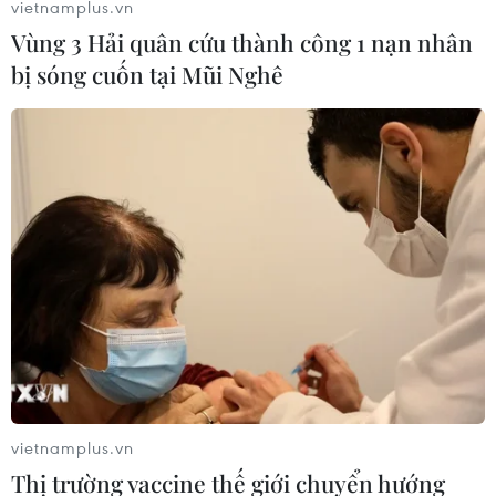
vietnamplus.vn
Việc phát triển vụ trũ ảo đòi hỏi năng lực và khả năng
Vùng 3 Hải quân cứu thành công 1 nạn nhân
về công nghệ và tiếp thị, điều mà một doanh nghiệp
bị sóng cuốn tại Mũi Nghê
đơn lẻ không thể đáp ứng, ngay cả khi doanh nghiệp
đó lớn như Microsoft hay Qualcomm.
vietnamplus.vn
Thị trường vaccine thế giới chuyển hướng