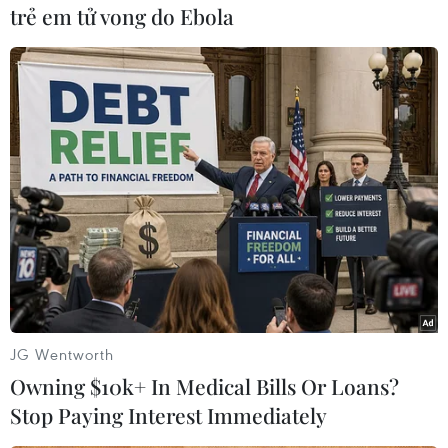
trẻ em tử vong do Ebola
#Facebook
#Meta
#Mark Zuckerberg
#công nghệ
#vũ trụ ảo
#Instagram
#WhatsApp
Italy
JG Wentworth
Theo dõi VietnamPlus
Owning $10k+ In Medical Bills Or Loans?
Stop Paying Interest Immediately