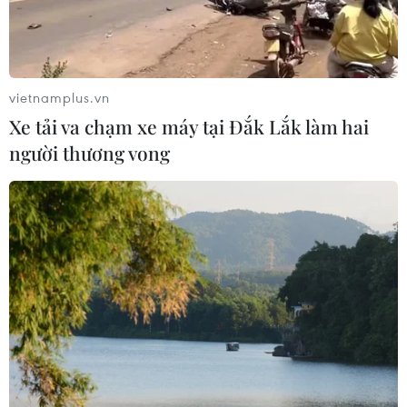
Ngày An ninh mạng Việt Nam: Kiến
tạo không gian mạng an toàn, nhân
văn
vietnamplus.vn
06/08/2026 02:49
Xe tải va chạm xe máy tại Đắk Lắk làm hai
người thương vong
Thủ tướng Lê Minh Hưng
phát động hưởng ứng ngày An ninh
mạng Việt Nam
06/08/2026 02:39
Thủ tướng: Bảo đảm an ninh mạng
phải gắn kết giữa bảo vệ hệ thống và
con người
06/08/2026 02:30