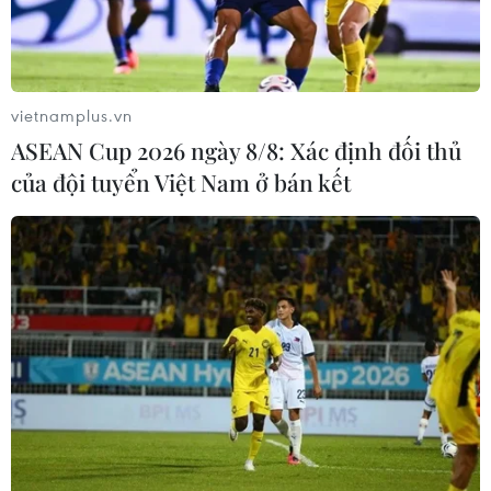
vietnamplus.vn
ASEAN Cup 2026 ngày 8/8: Xác định đối thủ
của đội tuyển Việt Nam ở bán kết
Triển lãm CES 2022: Khi vũ trụ ảo hiện
hữu trong thế giới thực
07/01/2022 09:39
Metaverse là một chủ đề nóng tại CES năm nay, khi các
công ty khởi nghiệp trình diễn các xu hướng công nghệ
tương lai với nhiều thiết bị hứa hẹn trải nghiệm thú vị