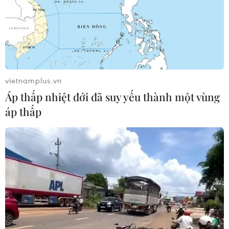
Doanh thu AI của Microsoft phụ
thuộc phần lớn vào đối tác OpenAI
06/08/2026 06:31
vietnamplus.vn
Áp thấp nhiệt đới đã suy yếu thành một vùng
Tây Ninh: Tạo điều kiện hình thành
áp thấp
doanh nghiệp công nghệ chiến lược
06/08/2026 04:45
Việt Nam hướng tới làm
chủ 10 công nghệ lõi vào năm 2030
06/08/2026 04:38