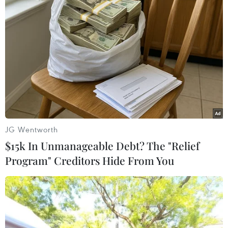
của Facebook là gì, sử dụng ra sao?
22/11/2021 12:15
Gần đây, một thuật ngữ mới đang lan rộng khiến mọi
nhà đầu tư và giới đam mê công nghệ phát sốt - đó là
Metaverse. Vậy Metaverse là gì? Hãy cùng chúng tôi tìm
hiểu trong bản tin hôm nay.
JG Wentworth
$15k In Unmanageable Debt? The "Relief
Program" Creditors Hide From You