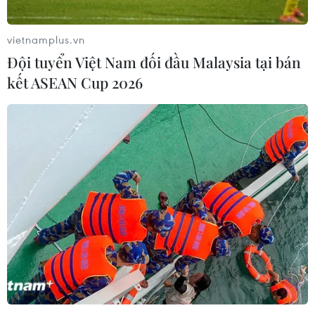
cho người dùng trong thế giới ảo.
vietnamplus.vn
Đội tuyển Việt Nam đối đầu Malaysia tại bán
kết ASEAN Cup 2026
Microsoft cùng Qualcomm tăng tốc trong
cuộc đua phát triển vụ trũ ảo
13/01/2022 09:02