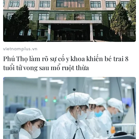
vietnamplus.vn
Phú Thọ làm rõ sự cố y khoa khiến bé trai 8
tuổi tử vong sau mổ ruột thừa
TIN CÙNG CHUYÊN MỤC