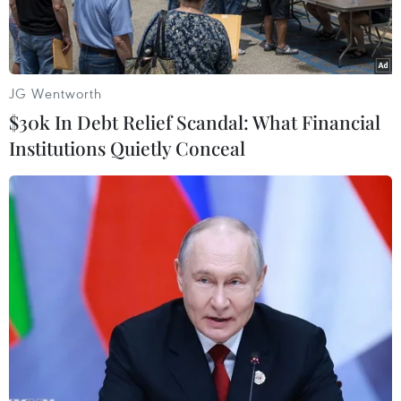
JG Wentworth
$30k In Debt Relief Scandal: What Financial
Institutions Quietly Conceal
Thủ tướng Italy Mario Draghi đã thảo luận với tỷ phú Mark
Zuckerburg về "các khoản đầu tư tương lai." (Ảnh: AFP/TTXVN)
Ngày 5/5, sau cuộc gặp với Thủ tướng Italy
Mario Draghi tại Rome, người sáng lập
Facebook Mark Zuckerberg nhấn mạnh rằng
các chính phủ và công ty đều nên có vai trò
trong việc mang lại cuộc sống cho "vũ trụ ảo."