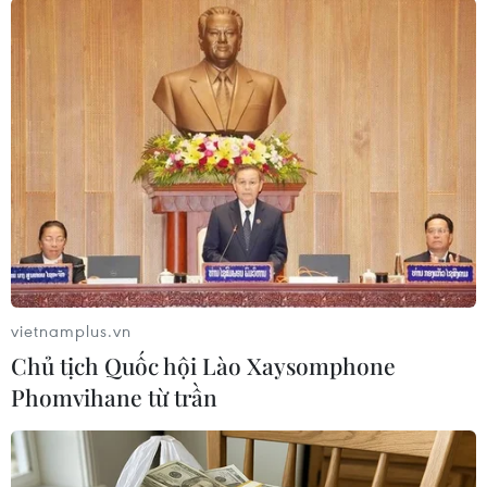
TIN LIÊN QUAN
vietnamplus.vn
Chủ tịch Quốc hội Lào Xaysomphone
Phomvihane từ trần
[Audio] Siêu vũ trụ ảo Metaverse