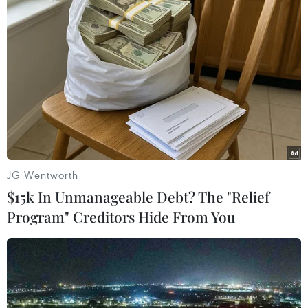
JG Wentworth
#đối thoại
#đàm phán
#chính quyền quân sự
$15k In Unmanageable Debt? The "Relief
#Niger
#đảo chính
#ECOWAS
Niger
Program" Creditors Hide From You
Theo dõi VietnamPlus