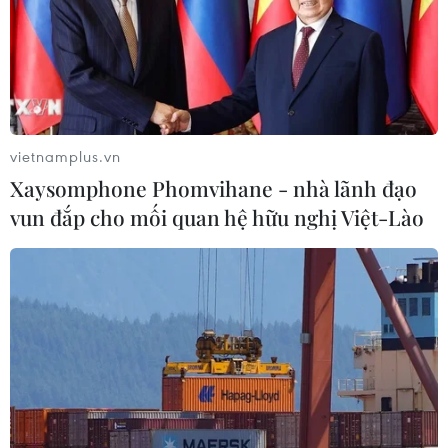
vietnamplus.vn
Xaysomphone Phomvihane - nhà lãnh đạo
TIN CÙNG CHUYÊN MỤC
vun đắp cho mối quan hệ hữu nghị Việt-Lào
Cộng hòa Dân chủ Congo ghi nhận
hơn 300 trẻ em tử vong do Ebola
08/08/2026 15:21
Giao tranh dữ dội ở miền Tây Libya,
nhiều tù nhân vượt ngục
05/08/2026 05:58