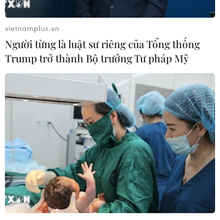
Châu Phi tận dụng lợi thế quang điện
vietnamplus.vn
cho ngành xe điện
Người từng là luật sư riêng của Tổng thống
03/08/2026 09:46
Trump trở thành Bộ trưởng Tư pháp Mỹ
Động đất mạnh làm rung chuyển
nhiều khu vực tại Ai Cập
03/08/2026 03:11
90 người thiệt mạng trong khủng
hoảng di cư tại Ceuta
02/08/2026 23:08