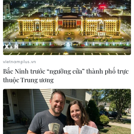
TIN LIÊN QUAN
vietnamplus.vn
Bắc Ninh trước “ngưỡng cửa” thành phố trực
thuộc Trung ương
Quan chức Mỹ nêu điều kiện nối lại hợp