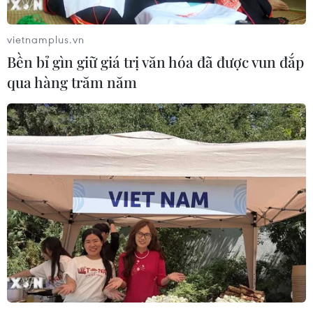
vietnamplus.vn
Bền bỉ gìn giữ giá trị văn hóa đã được vun đắp
qua hàng trăm năm
Quân đội Pháp rút phần lớn binh sỹ và khí
tài khỏi Niger
30/11/2023 04:17
Pháp đã bắt đầu rút hơn 1.500 binh sỹ khỏi Niger từ
ngày 10/10 theo yêu cầu của Quân đội Niger - lực
lượng đã tiến hành vụ đảo chính tháng 7/2023 tại quốc
gia Tây Phi này.