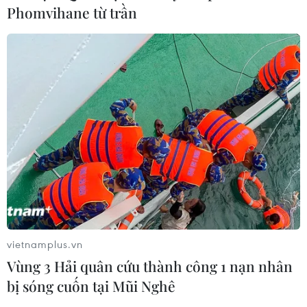
Cháy lớn chưa rõ nguyên nhân tại
Phomvihane từ trần
cảng Damietta của Ai Cập
30/07/2026 00:58
Việt Nam-Burundi thúc đẩy hợp tác
giữa hai Đảng và trên nhiều lĩnh vực
29/07/2026 11:02
Phố Main ở Johannesburg: Từ "Wall
Street của Thành phố Vàng" đến đại
lộ di sản cộng đồng
vietnamplus.vn
29/07/2026 09:23
Vùng 3 Hải quân cứu thành công 1 nạn nhân
bị sóng cuốn tại Mũi Nghê
Cây chà là - Hình ảnh thân thuộc