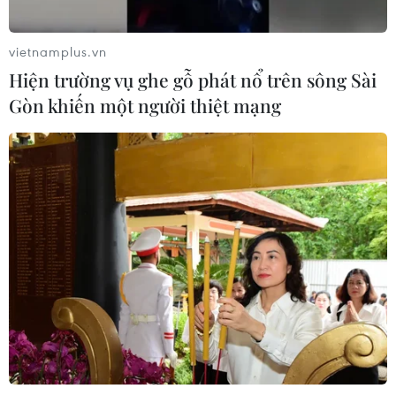
Xem thêm
vietnamplus.vn
Hiện trường vụ ghe gỗ phát nổ trên sông Sài
Gòn khiến một người thiệt mạng
CƠ QUAN CHỦ QUẢN: THÔNG TẤN XÃ VIỆT NAM
Tổng Biên tập: TRẦN TIẾN DUẨN
Phó Tổng Biên tập: NGUYỄN THỊ TÁM, KHÚC THANH
THỦY
Sở hữu trí tuệ
Quy định sử dụng
RSS
Hỗ trợ
Ngôn ngữ
TTXVN
Dịch vụ tin
Quảng cáo