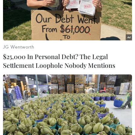
tác với Niger sau cuộc đảo chính
14/12/2023 09:25
Trợ lý Ngoại trưởng Mỹ phụ trách các vấn đề châu Phi
nhấn mạnh Mỹ sẵn sàng tiếp tục hợp tác nếu Hội đồng
Quốc gia Bảo vệ Tổ quốc của Niger công bố “thời hạn
JG Wentworth
chuyển tiếp nhanh chóng và đáng tin cậy."
$25,000 In Personal Debt? The Legal
Settlement Loophole Nobody Mentions