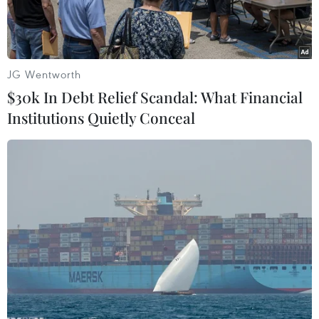
Phi.
JG Wentworth
$30k In Debt Relief Scandal: What Financial
Institutions Quietly Conceal
Thủ tướng do chính quyền quân sự Niger bổ nhiệm, ông Ali
Mahaman Lamine Zeine, trong cuộc họp báo ở Niamey ngày
4/9/2023. (Ảnh: AFP/TTXVN)
Thủ tướng Niger, ông Ali Mahaman Lamine