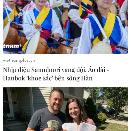
Cuốn sách này tập hợp các đoạn trích hay nhất trong sách giáo
khoa phổ thông viết về cảnh đẹp non sông gấm vóc Việt Nam
cùng những bức tranh được các họa sỹ hiện đại sáng tác.
(Vietnam+)
vietnamplus.vn
Nhịp điệu Samulnori vang dội, Áo dài -
Hanbok 'khoe sắc' bên sông Hàn