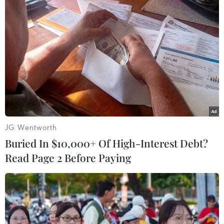
học Pháp ngữ tại Bỉ, Canada, châu Phi và Việt
Nam.
Các hoạt động bên lề bao gồm: Huấn luyện trí
tuệ siêu đọc sách; thi kể chuyện theo sách bằng
tiếng Anh; khám phá thư viện số; thi vẽ tranh
theo sách; trò chơi trí tuệ: Mảnh ghép tri thức;
trưng bày các tác phẩm đạt giải cuộc thi Đại sứ
Văn hóa đọc; trưng bày các tác phẩm đạt giải
cuộc thi Vẽ tranh theo sách; tiếp nhận tài trợ từ
JG Wentworth
các cơ quan, tổ chức, cá nhân; gian hàng sách./.
Buried In $10,000+ Of High-Interest Debt?
Read Page 2 Before Paying