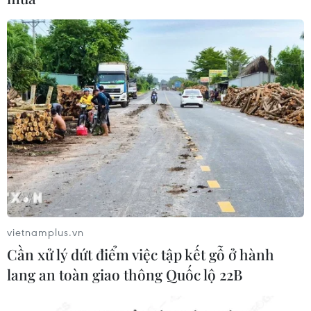
Hà Nội: Lễ ra mắt Không gian sách bảo vệ
nền tảng tư tưởng của Đảng
14/04/2023 14:54
Việc ra mắt và đưa vào sử dụng không gian sách với
các hình thức giới thiệu, đọc, trau dồi và cảm thụ đa
dạng sẽ góp phần lan tỏa tri thức về chính trị và đấu
tranh bảo vệ nền tảng tư tưởng của Đảng.
vietnamplus.vn
Cần xử lý dứt điểm việc tập kết gỗ ở hành
lang an toàn giao thông Quốc lộ 22B