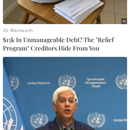
JG Wentworth
$15k In Unmanageable Debt? The "Relief
Program" Creditors Hide From You
Các đại biểu cắt băng khai mạc Ngày Sách và Văn hóa đọc
2023 tại Thư viện Quốc gia Việt Nam. (Ảnh: Yên
Nga/Vietnam+)
Ngày 19/4, Ngày Sách và Văn hóa đọc năm 2023
với chủ đề “Sách cho tôi, cho bạn” chính thức