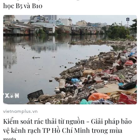
TP Hồ Chí Minh hướng tới mục tiêu trở
học B5 và B10
thành Thủ đô sách Thế giới
25/02/2023 03:33
Là điểm sáng của cả nước về văn hóa đọc, TP Hồ Chí
Minh đang nỗ lực thực hiện nhiều giải pháp phát triển
sách, văn hóa đọc; hướng tới mục tiêu đăng ký danh
hiệu Thủ đô sách Thế giới của UNESCO.
vietnamplus.vn
Kiểm soát rác thải từ nguồn - Giải pháp bảo
vệ kênh rạch TP Hồ Chí Minh trong mùa
mưa