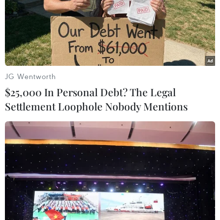
# Thư viện Quốc gia
#Ngày Sách và văn hóa đọc
#văn hóa đọc
#Kim Đồng
#Nguyễn Chí Vịnh
TP. Hà Nội
JG Wentworth
$25,000 In Personal Debt? The Legal
Settlement Loophole Nobody Mentions
Theo dõi VietnamPlus
TIN LIÊN QUAN