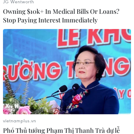
JG Wentworth
kiện văn hóa quan trọng đối với những người
Owning $10k+ In Medical Bills Or Loans?
yêu quý sách và cả cộng đồng xã hội.
Stop Paying Interest Immediately
Thiếu nhi tham gia thi kể chuyện theo sách bằng tiếng Anh.
vietnamplus.vn
(Ảnh: Yên Nga/Vietnam+)
Phó Thủ tướng Phạm Thị Thanh Trà dự lễ