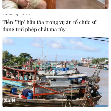
vietnamplus.vn
Tiến "Bịp" hầu tòa trong vụ án tổ chức sử
dụng trái phép chất ma túy
Thay lời tri ân: Nhiều câu chuyện truyền
cảm hứng về người thầy
19/11/2022 04:44
Thông qua những hình ảnh, câu chuyện xúc động, đáng