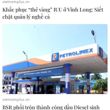
vietnamplus.vn
khâm phục về những thầy cô hết lòng về học trò thân
Khắc phục “thẻ vàng” IUU ở Vĩnh Long: Siết
yêu, chương trình như một lời tri ân gửi tới các thế hệ
chặt quản lý nghề cá
nhà giáo, nhân Ngày Nhà giáo Việt Nam.
vietnamplus.vn
BSR phối trộn thành công dầu Diesel sinh