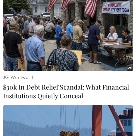
JG Wentworth
$30k In Debt Relief Scandal: What Financial
Institutions Quietly Conceal
Voi chiến. (Ảnh: Vietnam+)
(TTXVN/Vietnam+)