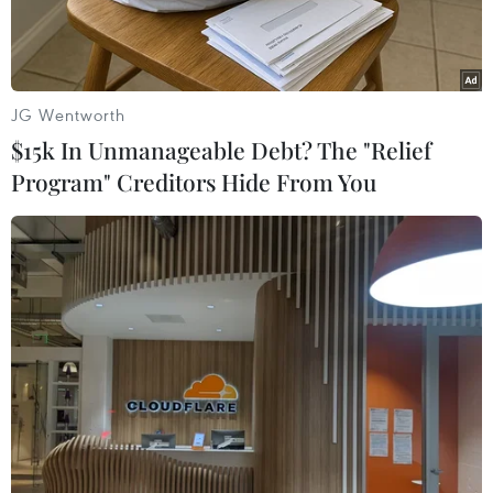
JG Wentworth
$15k In Unmanageable Debt? The "Relief
Program" Creditors Hide From You
Cửu Đỉnh và Hiển Lâm Các. (Ảnh: Vietnam+)
Hưởng ứng Festival Huế 2022, chào mừng kỷ
niệm 40 năm thành lập Trung tâm Bảo tồn Di
tích Cố đô Huế (10/6/1982-10/6/2022), chiều 9/6,
tại vườn Thiệu Phương (Đại Nội Huế), Trung