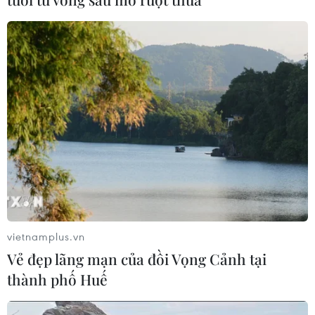
2026 cho công dân Pháp ngữ
06/08/2026 02:29
Đà Nẵng lần đầu đăng cai chung kết
Hoa hậu Di sản toàn cầu 2026
05/08/2026 11:01
Đà Nẵng chi gần 38 tỷ đồng trang trí
Tết Đinh Mùi 2027
05/08/2026 10:58
vietnamplus.vn
Vẻ đẹp lãng mạn của đồi Vọng Cảnh tại
thành phố Huế
Xem thêm