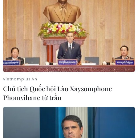
Khởi công tu bổ tổng thể di tích điện Thái
Hòa trong Đại Nội Huế
23/11/2021 11:37
Điện Thái Hòa không chỉ là công trình kiến trúc, mà còn
là nơi lưu giữ hệ thống văn thơ, theo hình thức trang trí
“nhất thi, nhất họa” độc đáo đã được tổ chức UNESCO
công nhận là Di sản Tư liệu.
vietnamplus.vn
Chủ tịch Quốc hội Lào Xaysomphone
Phomvihane từ trần