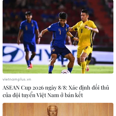
Hiện nay ba ngôi điện quan trọng nhất trong khu vực
Đại Nội là điện Thái Hòa, điện Cần Chánh, điện Kiến
Trung đã và đang được trùng tu, phục hồi góp phần hồi
sinh những giá trị di sản văn hóa.
vietnamplus.vn
ASEAN Cup 2026 ngày 8/8: Xác định đối thủ
của đội tuyển Việt Nam ở bán kết