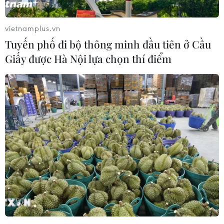
vietnamplus.vn
Tuyến phố đi bộ thông minh đầu tiên ở Cầu
Giấy được Hà Nội lựa chọn thí điểm
Chiêm ngưỡng bảo vật quốc gia
Cửu đỉnh trong Đại nội Huế
13/08/2019 06:00
Cửu đỉnh - biểu tượng giàu đẹp, thống nhất đất nước và
ước mơ triều đại vững bền, hùng mạnh do Bộ Công
thực hiện năm 1836 dưới thời vua Minh Mạng.