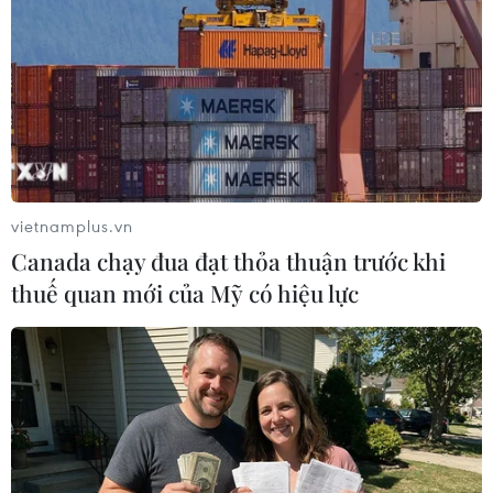
vietnamplus.vn
Canada chạy đua đạt thỏa thuận trước khi
thuế quan mới của Mỹ có hiệu lực
#di tích
#Cố đô Huế
#triển lãm
#Hoàng đế Minh Mạng
#di sản
#triều Nguyễn
#Đại Nội Huế
#Nho giáo
TP. Huế