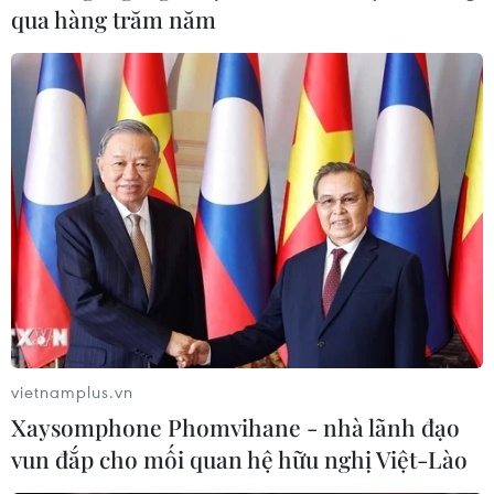
qua hàng trăm năm
vietnamplus.vn
Trùng tu, phục hồi nhiều công trình quan
Xaysomphone Phomvihane - nhà lãnh đạo
trọng trong Đại Nội Huế
vun đắp cho mối quan hệ hữu nghị Việt-Lào
22/11/2021 10:50