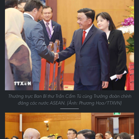
Thường trực Ban Bí thư Trần Cẩm Tú cùng Trưởng đoàn chính
đảng các nước ASEAN. (Ảnh: Phương Hoa/TTXVN)