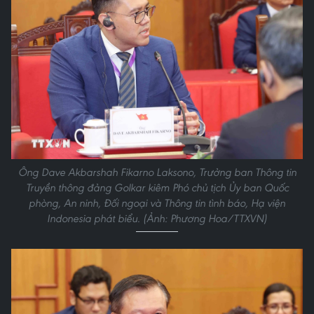
Ông Dave Akbarshah Fikarno Laksono, Trưởng ban Thông tin
Truyền thông đảng Golkar kiêm Phó chủ tịch Ủy ban Quốc
phòng, An ninh, Đối ngoại và Thông tin tình báo, Hạ viện
Indonesia phát biểu. (Ảnh: Phương Hoa/TTXVN)