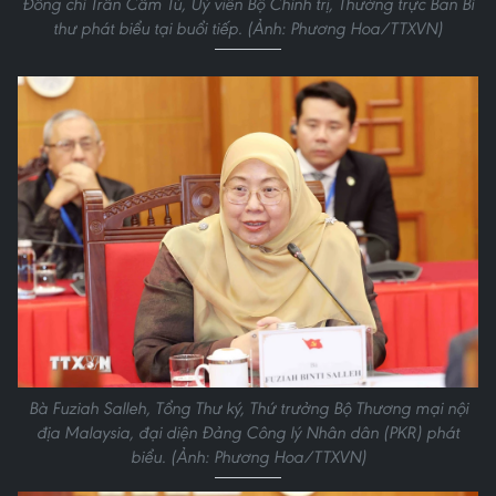
Đồng chí Trần Cẩm Tú, Uỷ viên Bộ Chính trị, Thường trực Ban Bí
thư phát biểu tại buổi tiếp. (Ảnh: Phương Hoa/TTXVN)
Bà Fuziah Salleh, Tổng Thư ký, Thứ trưởng Bộ Thương mại nội
địa Malaysia, đại diện Đảng Công lý Nhân dân (PKR) phát
biểu. (Ảnh: Phương Hoa/TTXVN)