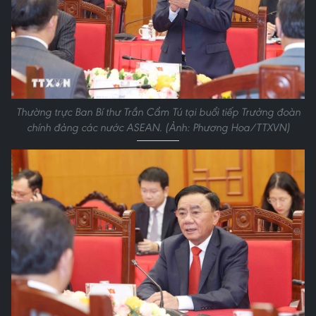
Thường trực Ban Bí thư Trần Cẩm Tú tại buổi tiếp Trưởng đoàn
chính đảng các nước ASEAN. (Ảnh: Phương Hoa/TTXVN)