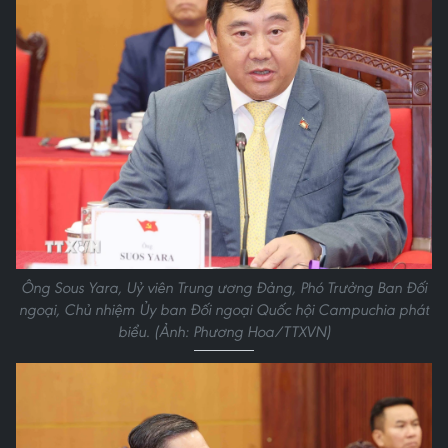
Ông Sous Yara, Uỷ viên Trung ương Đảng, Phó Trưởng Ban Đối
ngoại, Chủ nhiệm Ủy ban Đối ngoại Quốc hội Campuchia phát
biểu. (Ảnh: Phương Hoa/TTXVN)