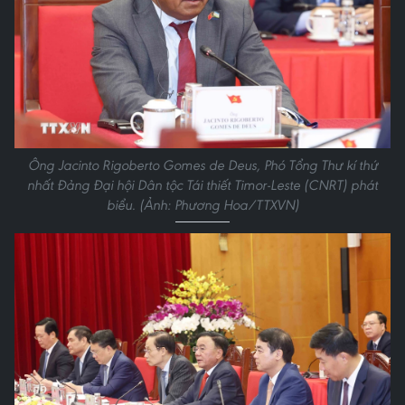
Ông Jacinto Rigoberto Gomes de Deus, Phó Tổng Thư kí thứ
nhất Đảng Đại hội Dân tộc Tái thiết Timor-Leste (CNRT) phát
biểu. (Ảnh: Phương Hoa/TTXVN)