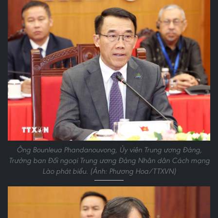
Ông Bounleua Phandanouvong, Ủy viên Trung ương Đảng,
Trưởng ban Đối ngoại Trung ương Đảng Nhân dân Cách mạng
Lào phát biểu. (Ảnh: Phương Hoa/TTXVN)