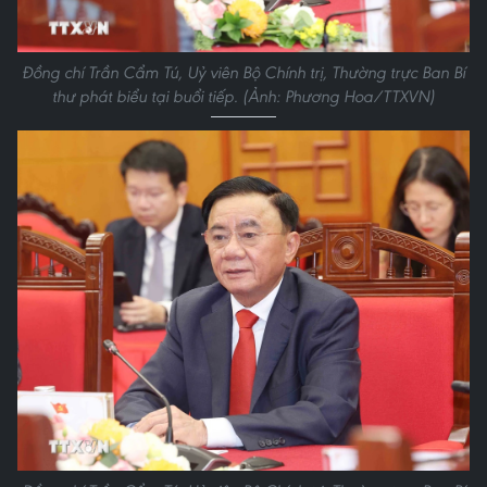
Đồng chí Trần Cẩm Tú, Uỷ viên Bộ Chính trị, Thường trực Ban Bí
thư phát biểu tại buổi tiếp. (Ảnh: Phương Hoa/TTXVN)