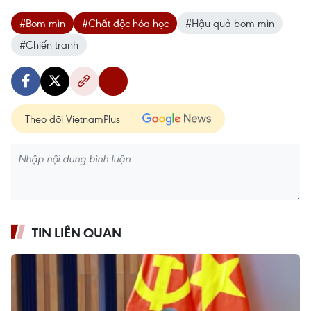
#Bom mìn
#Chất độc hóa học
#Hậu quả bom mìn
#Chiến tranh
Theo dõi VietnamPlus
TIN LIÊN QUAN