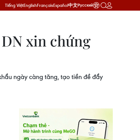
Tiếng Việt
English
Français
Español
中文
Русский
ợ DN xin chứng
khẩu ngày càng tăng, tạo tiền đề đẩy