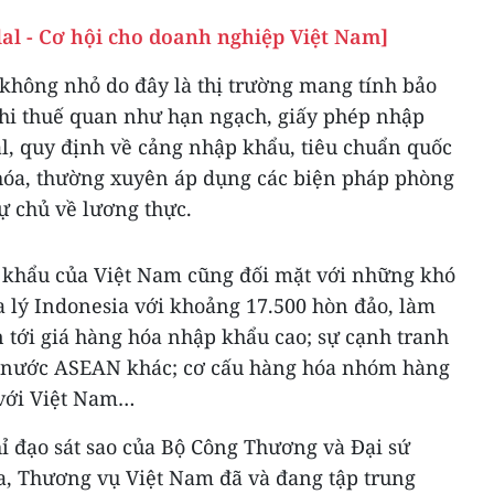
al - Cơ hội cho doanh nghiệp Việt Nam]
 không nhỏ do đây là thị trường mang tính bảo
phi thuế quan như hạn ngạch, giấy phép nhập
l, quy định về cảng nhập khẩu, tiêu chuẩn quốc
a hóa, thường xuyên áp dụng các biện pháp phòng
ự chủ về lương thực.
 khẩu của Việt Nam cũng đối mặt với những khó
 lý Indonesia với khoảng 17.500 hòn đảo, làm
ẫn tới giá hàng hóa nhập khẩu cao; sự cạnh tranh
ác nước ASEAN khác; cơ cấu hàng hóa nhóm hàng
 với Việt Nam…
hỉ đạo sát sao của Bộ Công Thương và Đại sứ
a, Thương vụ Việt Nam đã và đang tập trung