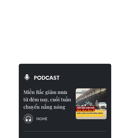
PODCAST
Miền Bắc giảm mưa
từ đêm nay, cuối tuần
chuyển nắng nóng
NGHE