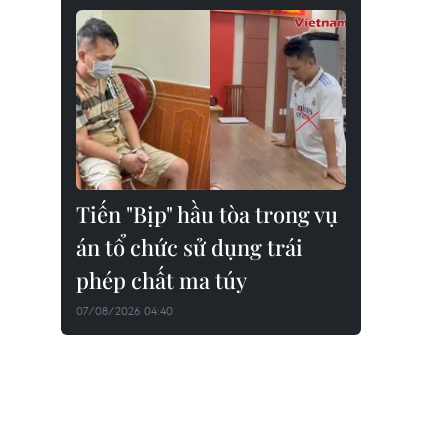
Tiến "Bịp" hầu tòa trong vụ
án tổ chức sử dụng trái
phép chất ma túy
07/08/2026 04:40