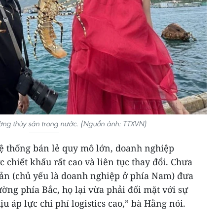
ường thủy sản trong nước. (Nguồn ảnh: TTXVN)
 hệ thống bán lẻ quy mô lớn, doanh nghiệp
 chiết khấu rất cao và liên tục thay đổi. Chưa
sản (chủ yếu là doanh nghiệp ở phía Nam) đưa
ường phía Bắc, họ lại vừa phải đối mặt với sự
ịu áp lực chi phí logistics cao,” bà Hằng nói.