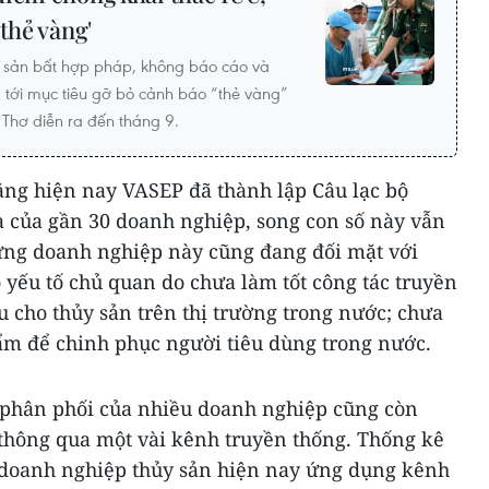
thẻ vàng'
i sản bất hợp pháp, không báo cáo và
 tới mục tiêu gỡ bỏ cảnh báo “thẻ vàng”
Thơ diễn ra đến tháng 9.
ằng hiện nay VASEP đã thành lập Câu lạc bộ
a của gần 30 doanh nghiệp, song con số này vẫn
ững doanh nghiệp này cũng đang đối mặt với
 yếu tố chủ quan do chưa làm tốt công tác truyền
 cho thủy sản trên thị trường trong nước; chưa
m để chinh phục người tiêu dùng trong nước.
g phân phối của nhiều doanh nghiệp cũng còn
 thông qua một vài kênh truyền thống. Thống kê
 doanh nghiệp thủy sản hiện nay ứng dụng kênh