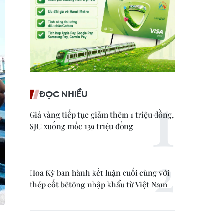
ĐỌC NHIỀU
Giá vàng tiếp tục giảm thêm 1 triệu đồng,
SJC xuống mốc 139 triệu đồng
Hoa Kỳ ban hành kết luận cuối cùng với
thép cốt bêtông nhập khẩu từ Việt Nam