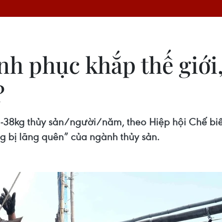
h phục khắp thế giới, 
?
35-38kg thủy sản/người/năm, theo Hiệp hội Chế biế
g bị lãng quên” của ngành thủy sản.