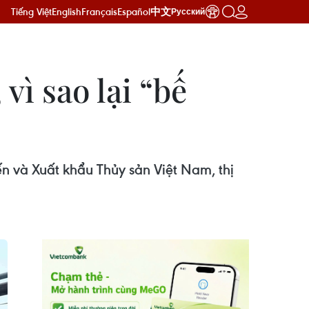
Tiếng Việt
English
Français
Español
中文
Русский
vì sao lại “bế
n và Xuất khẩu Thủy sản Việt Nam, thị