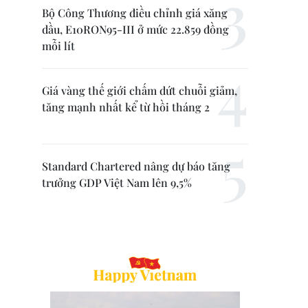
Bộ Công Thương điều chỉnh giá xăng
dầu, E10RON95-III ở mức 22.859 đồng
mỗi lít
Giá vàng thế giới chấm dứt chuỗi giảm,
tăng mạnh nhất kể từ hồi tháng 2
Standard Chartered nâng dự báo tăng
trưởng GDP Việt Nam lên 9,5%