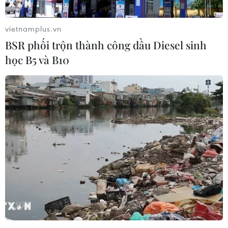
Việt Nam.
vietnamplus.vn
(TTXVN/Vietnam+)
BSR phối trộn thành công dầu Diesel sinh
học B5 và B10
#Đồng Nai
#doanh nghiệp
#FDI