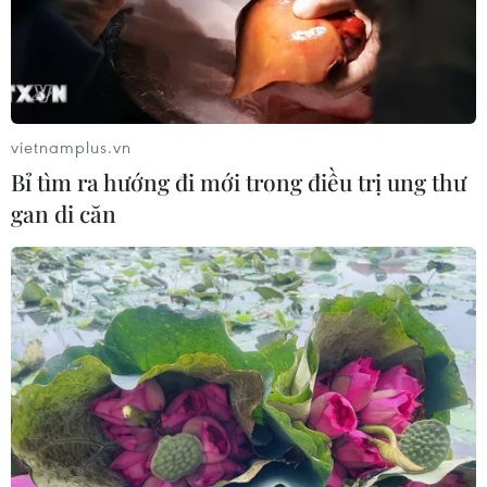
vietnamplus.vn
Bỉ tìm ra hướng đi mới trong điều trị ung thư
gan di căn