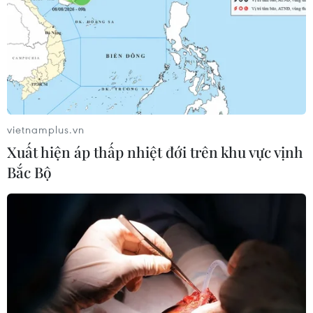
22/12/2022 22:10
Đồng Nai hiện có gần 1.400 dự án đầu tư nước ngoài
với tổng vốn thực hiện hơn 22 tỷ USD. Năm 2022, doanh
nghiệp FDI đóng góp gần 14 tỷ USD giá trị xuất khẩu và
trên 30% thu ngân sách của tỉnh.
vietnamplus.vn
Xuất hiện áp thấp nhiệt đới trên khu vực vịnh
Bắc Bộ