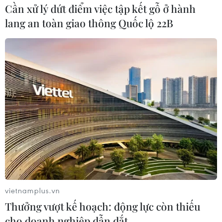
Cần xử lý dứt điểm việc tập kết gỗ ở hành
thu hút FDI theo hướng chất lượng cao
lang an toàn giao thông Quốc lộ 22B
Nghị quyết số 10-NQ/TW mở ra tư duy mới về
thu hút đầu tư nước ngoài
Nghị quyết số 10-NQ/TW: Tái định vị vai trò FDI
trong chiến lược phát triển mới
TIN LIÊN QUAN
vietnamplus.vn
Thưởng vượt kế hoạch: động lực còn thiếu
cho doanh nghiệp dẫn dắt