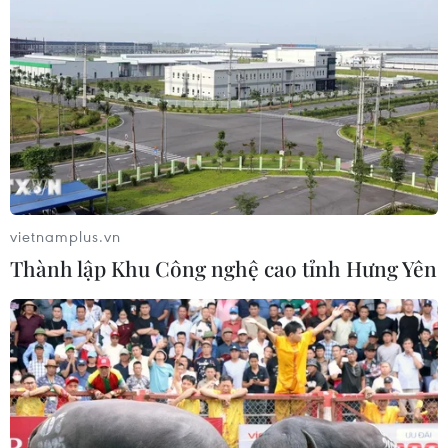
doanh nghiệp Việt
03/08/2026 03:14
Savan 1 và hành trình 25 năm của
một tài sản nhiều tỷ đô
03/08/2026 01:24
vietnamplus.vn
Thành lập Khu Công nghệ cao tỉnh Hưng Yên
Xem thêm
CƠ QUAN CHỦ QUẢN: THÔNG TẤN XÃ VIỆT NAM