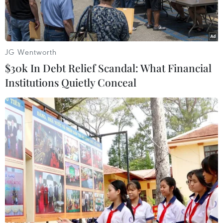
nhà...
JG Wentworth
$30k In Debt Relief Scandal: What Financial
Institutions Quietly Conceal
Công nhân làm việc tại Công ty Cơ khí Động lực Toàn Cầu -
doanh nghiệp có vốn FDI tại Khu Công nghiệp Giang Điền,
huyện Trảng Bom (Đồng Nai). (Ảnh: Hồng Đạt/TTXVN)
Ngày 28/3, Ủy ban Nhân dân tỉnh Đồng Nai tổ