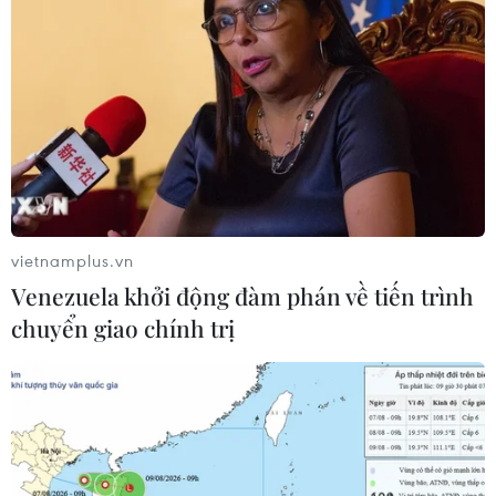
triệu USD và 22 dự án điều chỉnh tăng vốn thêm hơn 451
triệu USD.
vietnamplus.vn
Venezuela khởi động đàm phán về tiến trình
chuyển giao chính trị
Tỉnh Đồng Nai - điểm đến thành công của
doanh nghiệp FDI