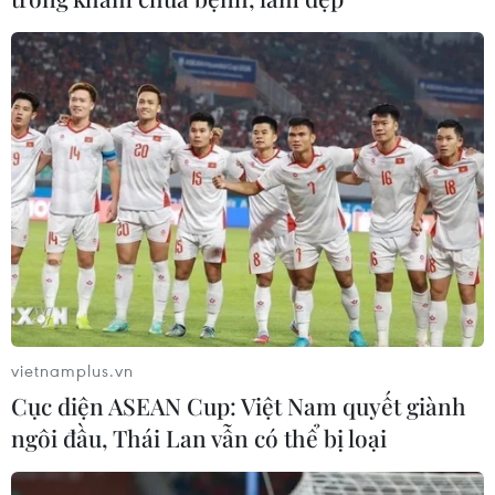
vietnamplus.vn
Cục diện ASEAN Cup: Việt Nam quyết giành
ngôi đầu, Thái Lan vẫn có thể bị loại
TIN CÙNG CHUYÊN MỤC