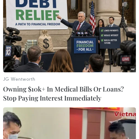
Amata, Khu Công nghiệp Sông Mây.
JG Wentworth
Owning $10k+ In Medical Bills Or Loans?
Stop Paying Interest Immediately
Công nhân làm việc trong doanh nghiệp có vốn đầu tư FDI tại
khu công nghiệp Giang Điền, huyện Trảng Bom (Đồng Nai).
(Ảnh: Hồng Đạt/TTXVN)