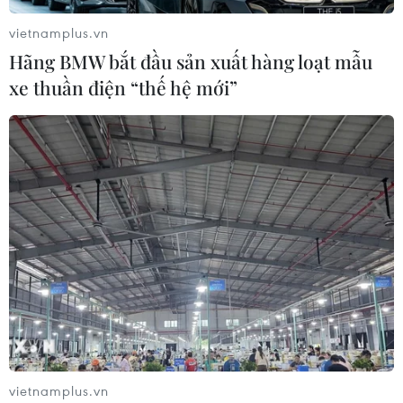
vietnamplus.vn
Hãng BMW bắt đầu sản xuất hàng loạt mẫu
xe thuần điện “thế hệ mới”
vietnamplus.vn