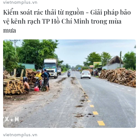
vietnamplus.vn
#giảm khí thải carbon
#năng lượng sạch
Kiểm soát rác thải từ nguồn - Giải pháp bảo
#khu công nghiệp
Đồng Nai
vệ kênh rạch TP Hồ Chí Minh trong mùa
mưa
Theo dõi VietnamPlus
FDI
Nghị quyết 10-NQ/TW: Vốn FDI thế hệ mới
“rót” mạnh vào Đồng Nai
Nhà máy Suntory PepsiCo tại Tây Ninh: Một dự
án FDI, nhiều giá trị cộng hưởng
vietnamplus.vn
Nghị quyết số 10-NQ/TW: Định vị chiến lược