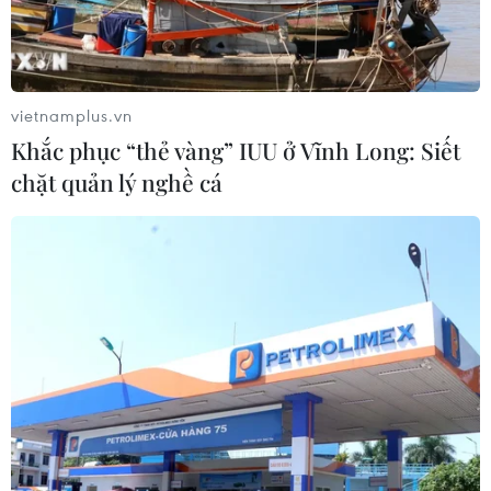
Tới đây, ngành chức năng Đồng Nai sẽ tiếp tục
thay đổi trong thu hút đầu tư, ưu tiên dự án
công nghiệp cao, sử dụng công nghệ tiên tiến;
phát triển đồng bộ hệ thống hạ tầng kỹ thuật và
vietnamplus.vn
hạ tầng xã hội; tăng cường đào tạo, nâng cao
Khắc phục “thẻ vàng” IUU ở Vĩnh Long: Siết
chất lượng nguồn nhân lực./.
chặt quản lý nghề cá
Đồng Nai thu hút được
hơn 120 dự án FDI, vượt kế
hoạch năm 2023
Trong 9 tháng năm 2023, tỉnh
Đồng Nai đã thu hút được nhiều
dự án có vốn lớn, điển hình như
dự án của Công ty Kingfa Science
& Technology Vietnam; dự án sản
xuất của Công ty Evertie Lighting