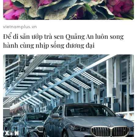
vietnamplus.vn
Để di sản ướp trà sen Quảng An luôn song
hành cùng nhịp sống đương đại