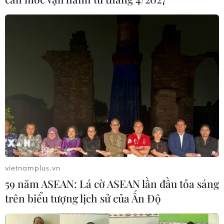
vietnamplus.vn
59 năm ASEAN: Lá cờ ASEAN lần đầu tỏa sáng
trên biểu tượng lịch sử của Ấn Độ