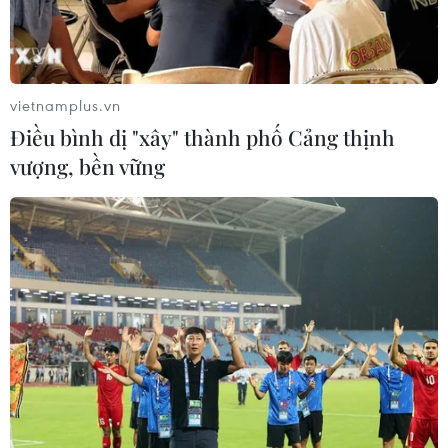
niệm, đám cưới... có thể tổ chức với điều kiện
áp dụng các biện pháp phòng ngừa và kiểm soát
lây nhiễm có liên quan.
vietnamplus.vn
Nếu 2/3 số người tham gia sự kiện đã tiêm mũi
Điều bình dị "xây" thành phố Cảng thịnh
vaccine thứ nhất, thì địa điểm tổ chức có thể
vượng, bền vững
khai thác 100% sức chứa, nếu không thì tỷ lệ
trên chỉ giới hạn ở mức 50%.
Mỗi nhóm khách không được vượt quá 4 người
hoặc số người trong một hộ gia đình; người
tham gia chụp ảnh tập thể phải đeo khẩu trang;
các rạp hát, rạp chiếu phim không được ngồi
quá 85% số ghế, trong cùng một hàng ghế không
bố trí quá 6 chỗ ngồi liên tiếp.
Ngoài ra, bắt đầu từ ngày 30/7, các công ty tàu