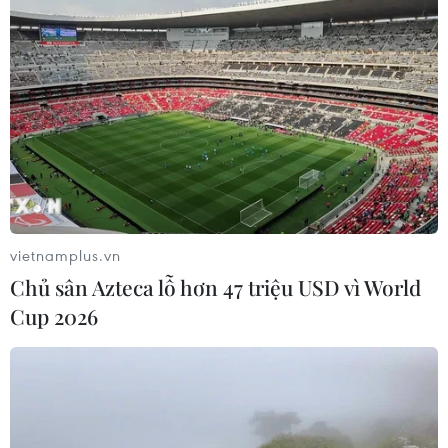
TIN LIÊN QUAN
vietnamplus.vn
Chủ sân Azteca lỗ hơn 47 triệu USD vì World
Cup 2026
Số ca tử vong do COVID-19 tại Ấn Độ có
thể cao gấp 10 lần thực tế
20/07/2021 11:07