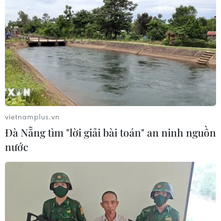
vietnamplus.vn
Đà Nẵng tìm "lời giải bài toán" an ninh nguồn
nước