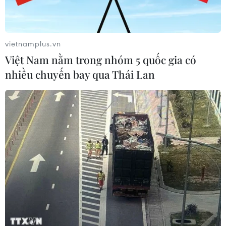
vietnamplus.vn
Việt Nam nằm trong nhóm 5 quốc gia có
nhiều chuyến bay qua Thái Lan
Số ca mắc mới COVID-19 trong ngày ở
Hàn Quốc cao nhất từ trước tới nay
21/07/2021 04:03
Các cơ quan y tế Hàn Quốc lo ngại sự lây lan nhanh
biến thể Delta với 951 ca mới được báo cáo trong 7
ngày qua, chiếm 76% trong số 1.252 ca lây nhiễm biến
thể virus tại các địa phương.