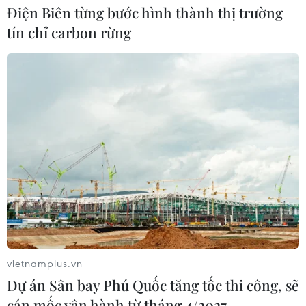
đầu giảm.
Điện Biên từng bước hình thành thị trường
tín chỉ carbon rừng
vietnamplus.vn
Dự án Sân bay Phú Quốc tăng tốc thi công, sẽ
cán mốc vận hành từ tháng 4/2027