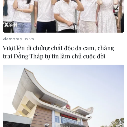
vietnamplus.vn
Vượt lên di chứng chất độc da cam, chàng
trai Đồng Tháp tự tin làm chủ cuộc đời
TIN CÙNG CHUYÊN MỤC
Ớt nhập khẩu từ Mexico khiến hàng
trăm người tiêu dùng Mỹ nhiễm
khuẩn Salmonella
07/08/2026 00:43