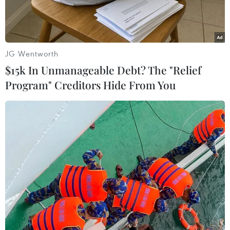
JG Wentworth
$15k In Unmanageable Debt? The "Relief
Program" Creditors Hide From You
Nhân viên y tế tiêm vaccine phòng COVID-19 cho người dân tại
Bangkok, Thái Lan. (Ảnh: THX/TTXVN)
Theo phóng viên TTXVN tại Bangkok, số ca mắc
mới COVID-19 theo ngày tại Thái Lan lại lập
mốc mới với 13.002 ca được ghi nhận trong
ngày 21/7, nâng tổng số các ca mắc từ đầu dịch