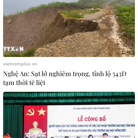
Theo kết quả phân tích dữ liệu ghi được tại Ấn Độ kể từ
khi dịch bệnh bùng phát đến tháng 6 của Trung tâm
phát triển toàn cầu, có từ 3,4-4,7 triệu người tại Ấn Độ
đã không qua khỏi do COVID-19.
vietnamplus.vn
Nghệ An: Sạt lở nghiêm trọng, tỉnh lộ 543D
tạm thời tê liệt