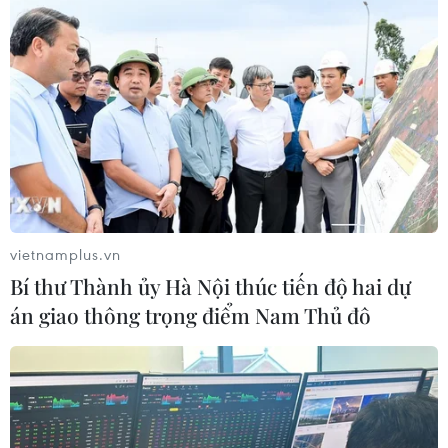
Người dân được yêu cầu không ra khỏi thành
phố nếu không thực sự cần thiết. Những người
dự định đáp chuyến bay rời khỏi Nam Kinh
phải có giấy chứng nhận xét nghiệm axit
nucleic âm tính và được cấp tối đa 48 giờ trước
khi khởi hành.
vietnamplus.vn
Bí thư Thành ủy Hà Nội thúc tiến độ hai dự
án giao thông trọng điểm Nam Thủ đô