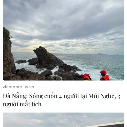
#Thái Lan
#Trung Quốc
#Ấn Độ
#COVID-19
#Ca mắc mới
#Tử vong
#Phòng chống dịch
Ấn Độ
Hongkong
Thái Lan
Trung Quốc
vietnamplus.vn
Đà Nẵng: Sóng cuốn 4 người tại Mũi Nghê, 3
Theo dõi VietnamPlus
người mất tích