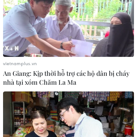
mạc Triển lãm 50 năm quan hệ ngoại
giao Việt Nam-Thái Lan
06/08/2026 05:48
Hà Nội: 'Đánh thức' di sản văn hóa,
mở đường cho sáng tạo
06/08/2026 04:25
vietnamplus.vn
An Giang: Kịp thời hỗ trợ các hộ dân bị cháy
nhà tại xóm Chăm La Ma
Quảng Trị bảo tồn di tích và hệ thống
mạch nước ngầm ở 14 giếng cổ xã
Cồn Tiên
06/08/2026 03:01
Phát động Cuộc thi Sáng tạo Video