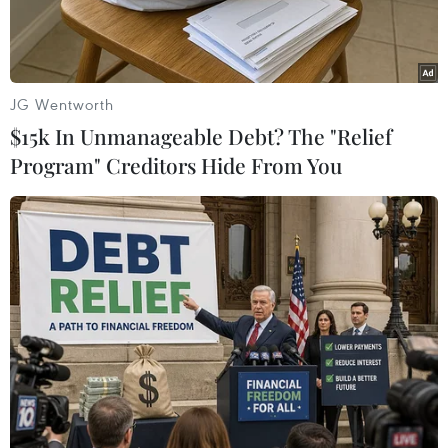
hóa Việt Nam.
JG Wentworth
$15k In Unmanageable Debt? The "Relief
Program" Creditors Hide From You
Đại học Hamburg. (Nguồn: Universität Hamburg)
Theo phóng viên TTXVN tại Berlin ngày 14/5,
trong khuôn khổ kỷ niệm 100 năm thành lập
Đại học Hamburg (1919 - 2019), ngành Việt Nam
học sẽ tổ chức sự kiện ngày Việt Nam (Vietnam