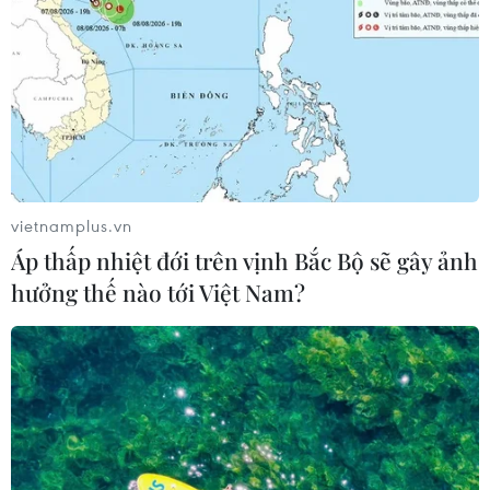
vietnamplus.vn
Áp thấp nhiệt đới trên vịnh Bắc Bộ sẽ gây ảnh
hưởng thế nào tới Việt Nam?