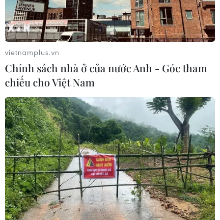
vietnamplus.vn
Chính sách nhà ở của nước Anh - Góc tham
chiếu cho Việt Nam
TIN CÙNG CHUYÊN MỤC
Phim Việt tham dự Liên hoan phim
ASEAN 2026 tại Hong Kong
07/08/2026 15:44
Khai mạc Lễ hội Việt Nam - Hàn
Quốc 2026 rực rỡ sắc màu văn hóa
07/08/2026 15:03