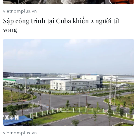
vietnamplus.vn
Sập công trình tại Cuba khiến 2 người tử
vong
Khai mạc chuỗi sự kiện văn hóa chào
mừng Đại lễ Vesak Liên hợp quốc
10/05/2019 15:11
Các sự kiện văn hóa chào mừng Đại lễ Vesak Liên hợp
quốc 2019 gồm: Triển lãm văn hóa Phật giáo Việt Nam
và Thế giới; Triển lãm ảnh tư liệu Phật giáo Việt Nam;
Triển lãm tranh ảnh Phật giáo...
vietnamplus.vn