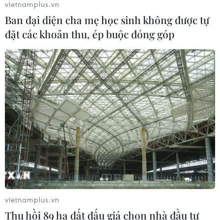
vietnamplus.vn
04/08/2026 14:37
Ban đại diện cha mẹ học sinh không được tự
đặt các khoản thu, ép buộc đóng góp
Xem thêm
CƠ QUAN CHỦ QUẢN: THÔNG TẤN XÃ VIỆT NAM
Tổng Biên tập: TRẦN TIẾN DUẨN
Phó Tổng Biên tập: NGUYỄN THỊ TÁM, KHÚC THANH
THỦY
Sở hữu trí tuệ
Quy định sử dụng
vietnamplus.vn
RSS
Hỗ trợ
Thu hồi 89 ha đất đấu giá chọn nhà đầu tư