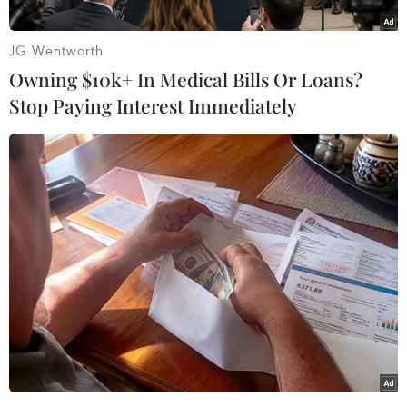
Tag).
Vietnam Tag không chỉ là một sự kiện nhằm
JG Wentworth
thúc đẩy hoạt động của ngành Việt học, Đại học
Owning $10k+ In Medical Bills Or Loans?
Hamburg, thu hút sự quan tâm của học giả quốc
Stop Paying Interest Immediately
tế đến vấn đề nghiên cứu Việt Nam, mà còn là
một dịp để quảng bá, giới thiệu nền văn hóa
truyền thống của Việt Nam đến đông đảo bạn
bè quốc tế.
Sự kiện sẽ bắt đấu diễn ra vào 10 giờ ngày
22/06/2019 (giờ địa phương), tại toà nhà Asian –
African Institute, Đại học Hamburg. Lần đầu
tiên, những nét văn hóa đặc sắc của người Việt
như cổ phục Việt Nam, Tranh dân gian, Thư
pháp Việt Nam, Trà Việt và Âm nhạc truyền
thống sẽ được giới thiệu đến đông đảo những