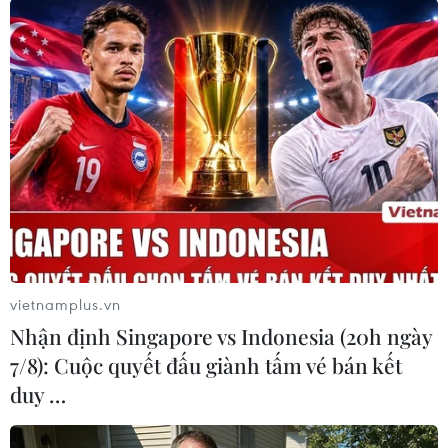
#Đại học Hamburg
#Việt Nam học
#Ngày Việt Nam
#Vietnam Tag
#Văn hóa truyền thống
Đức
Theo dõi VietnamPlus
vietnamplus.vn
TIN LIÊN QUAN
Nhận định Singapore vs Indonesia (20h ngày
7/8): Cuộc quyết đấu giành tấm vé bán kết
duy …