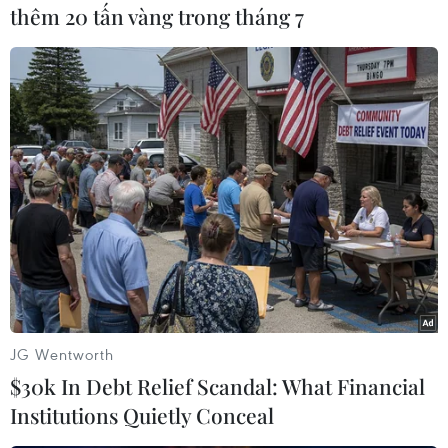
thêm 20 tấn vàng trong tháng 7
bá sự phát triển của ngành nông nghiệp, ngành
thủy sản của Việt Nam./.
(TTXVN/Vietnam+)
JG Wentworth
$30k In Debt Relief Scandal: What Financial
Institutions Quietly Conceal