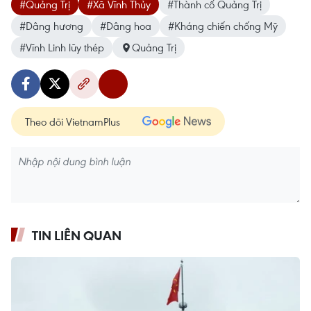
#Quảng Trị
#Xã Vĩnh Thủy
#Thành cổ Quảng Trị
#Dâng hương
#Dâng hoa
#Kháng chiến chống Mỹ
#Vĩnh Linh lũy thép
Quảng Trị
Theo dõi VietnamPlus
TIN LIÊN QUAN