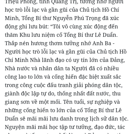
Triệu Phong, tỉnh Quảng Trị, tưởng nhớ người
học trò lỗi lạc và gần gũi của Chủ tịch Hồ Chí
Minh, Tổng Bí thư Nguyễn Phú Trọng đã xúc
động ghi lưu bút: “Tôi vô cùng xúc động đến
thăm Khu lưu niệm cố Tổng Bí thư Lê Duẩn.
Thắp nén hương thơm tưởng nhớ Anh Ba -
Người học trò lỗi lạc và gần gũi của Chủ tịch Hồ
Chí Minh Nhà lãnh đạo có uy tín lớn của Đảng,
Nhà nước và nhân dân ta Người đã có nhiều
công lao to lớn và cống hiến đặc biệt xuất sắc
trong công cuộc đấu tranh giải phóng dân tộc,
giành độc lập tự do, thống nhất đất nước, thu
giang sơn về một mối. Tên tuổi, sự nghiệp và
những cống hiến to lớn của cố Tổng Bí thư Lê
Duẩn sẽ mãi mãi lưu danh trong lịch sử dân tộc.
Nguyện mãi mãi học tập tư tưởng, đạo đức, tác