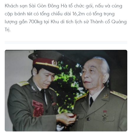
Khách sạn Sài Gòn Đông Hà tổ chức gói, nấu và cúng
cặp bánh tét có tổng chiều dài 16,2m có tổng trọng
lượng gần 700kg tại Khu di tích lịch sử Thành cổ Quảng
Trị.