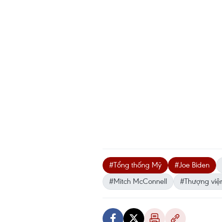
#Tổng thống Mỹ
#Joe Biden
#Mitch McConnell
#Thượng việ