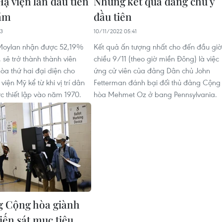
ạ viện lần đầu tiên
Những kết quả đáng chú ý
năm
đầu tiên
43
10/11/2022 05:41
oylan nhận được 52,19%
Kết quả ấn tượng nhất cho đến đầu giờ
 sẽ trở thành thành viên
chiều 9/11 (theo giờ miền Đông) là việc
a thứ hai đại diện cho
ứng cử viên của đảng Dân chủ John
iện Mỹ kể từ khi vị trí dân
Fetterman đánh bại đối thủ đảng Cộng
c thiết lập vào năm 1970.
hòa Mehmet Oz ở bang Pennsylvania.
 Cộng hòa giành
tiến sát mục tiêu