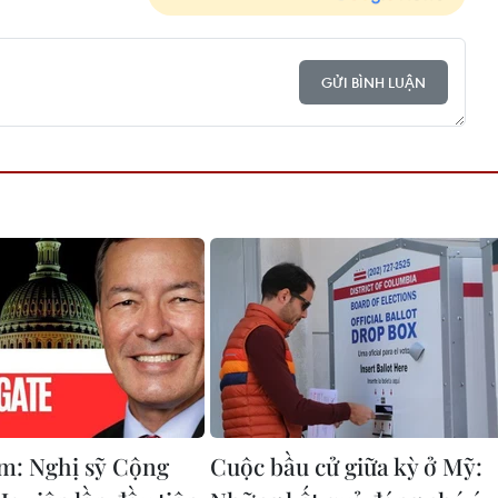
GỬI BÌNH LUẬN
m: Nghị sỹ Cộng
Cuộc bầu cử giữa kỳ ở Mỹ: