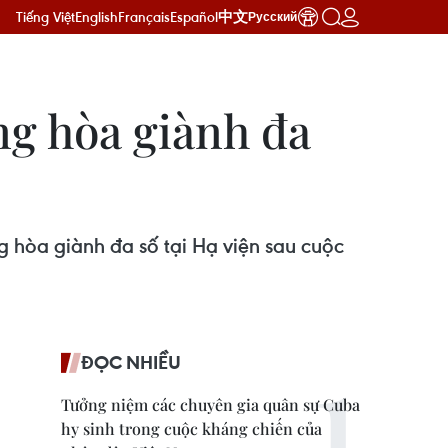
Tiếng Việt
English
Français
Español
中文
Русский
g hòa giành đa
 hòa giành đa số tại Hạ viện sau cuộc
ĐỌC NHIỀU
Tưởng niệm các chuyên gia quân sự Cuba
hy sinh trong cuộc kháng chiến của