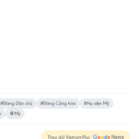
#Đảng Dân chủ
#Đảng Cộng hòa
#Hạ viện Mỹ
n
Mỹ
Theo dõi VietnamPlus