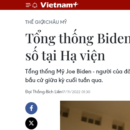
THẾ GIỚI
CHÂU MỸ
Tổng thống Bide
số tại Hạ viện
Tổng thống Mỹ Joe Biden - người của đ
bầu cử giữa kỳ cuối tuần qua.
Đại Thắng-Bích Liên
17/11/2022 01:30