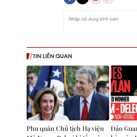
TIN LIÊN QUAN
Phu quân Chủ tịch Hạ viện
Đảo Gua