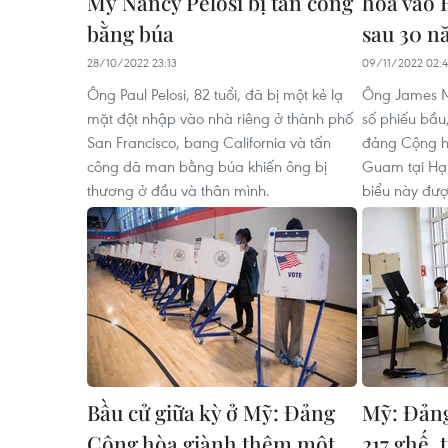
Mỹ Nancy Pelosi bị tấn công
hòa vào H
bằng búa
sau 30 
28/10/2022 23:13
09/11/2022 02:
Ông Paul Pelosi, 82 tuổi, đã bị một kẻ lạ
Ông James M
mặt đột nhập vào nhà riêng ở thành phố
số phiếu bầu,
San Francisco, bang California và tấn
đảng Cộng hò
công dã man bằng búa khiến ông bị
Guam tại Hạ v
thương ở đầu và thân mình.
biểu này đượ
Bầu cử giữa kỳ ở Mỹ: Đảng
Mỹ: Đảng
Cộng hòa giành thêm một
217 ghế, 