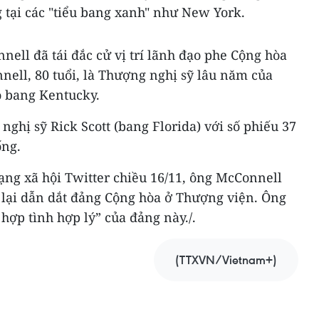
 tại các "tiểu bang xanh" như New York.
ell đã tái đắc cử vị trí lãnh đạo phe Cộng hòa
ell, 80 tuổi, là Thượng nghị sỹ lâu năm của
o bang Kentucky.
ghị sỹ Rick Scott (bang Florida) với số phiếu 37
ống.
ạng xã hội Twitter chiều 16/11, ông McConnell
u lại dẫn dắt đảng Cộng hòa ở Thượng viện. Ông
hợp tình hợp lý” của đảng này./.
(TTXVN/Vietnam+)