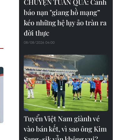
CHUYỆN TUẦN QUA: Cảnh
báo nạn "giang hồ mạng”
kéo những hệ lụy ảo tràn ra
đời thực
08/08/2026 04:00
Tuyển Việt Nam giành vé
vào bán kết, vì sao ông Kim
Sang-sik vẫn không vui?