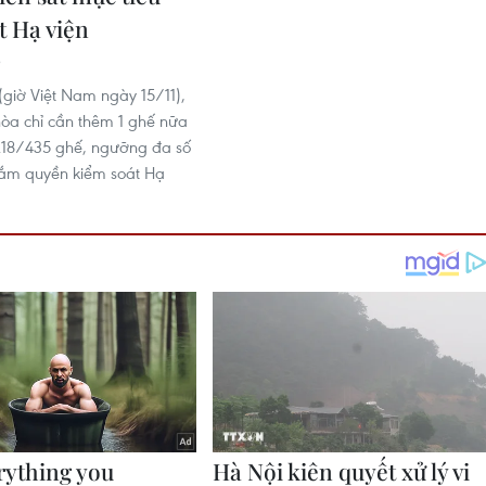
t Hạ viện
3
(giờ Việt Nam ngày 15/11),
òa chỉ cần thêm 1 ghế nữa
218/435 ghế, ngưỡng đa số
 nắm quyền kiểm soát Hạ