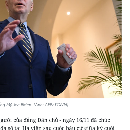
ống Mỹ Joe Biden. (Ảnh: AFP/TTXVN)
người của đảng Dân chủ - ngày 16/11 đã chúc
a số tại Hạ viện sau cuộc bầu cử giữa kỳ cuối