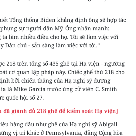
biết Tổng thống Biden khẳng định ông sẽ hợp tác
ể phụng sự người dân Mỹ. Ông nhấn mạnh:
a làm nhiều điều cho họ. Tôi sẽ làm việc với
ay Dân chủ - sẵn sàng làm việc với tôi.”
c 218 trên tổng số 435 ghế tại Hạ viện - ngưỡng
soát cơ quan lập pháp này. Chiếc ghế thứ 218 cho
ịnh bởi chiến thắng của Hạ nghị sỹ đương
nia là Mike Garcia trước ứng cử viên C. Smith
c quốc hội số 27.
 đã giành đủ 218 ghế để kiểm soát Hạ viện]
êu hàng đầu như ghế của Hạ nghị sỹ Abigail
hững vị trí khác ở Pennsylvania, đảng Cộng hòa