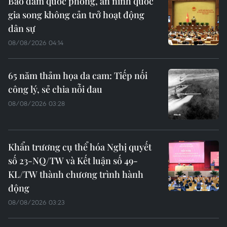
Bảo đảm quốc phòng, an ninh quốc
gia song không cản trở hoạt động
dân sự
08/08/2026 04:14
65 năm thảm họa da cam: Tiếp nối
công lý, sẻ chia nỗi đau
08/08/2026 03:28
Khẩn trương cụ thể hóa Nghị quyết
số 23-NQ/TW và Kết luận số 49-
KL/TW thành chương trình hành
động
08/08/2026 03:23