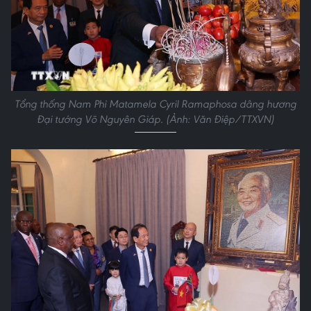
Tổng thống Nam Phi Matamela Cyril Ramaphosa dâng hương
Đại tướng Võ Nguyên Giáp. (Ảnh: Văn Điệp/TTXVN)