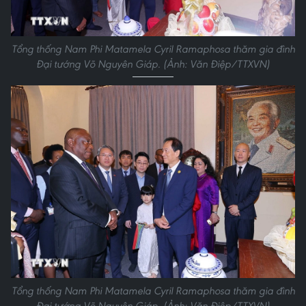
Tổng thống Nam Phi Matamela Cyril Ramaphosa thăm gia đình
Đại tướng Võ Nguyên Giáp. (Ảnh: Văn Điệp/TTXVN)
Tổng thống Nam Phi Matamela Cyril Ramaphosa thăm gia đình
Đại tướng Võ Nguyên Giáp. (Ảnh: Văn Điệp/TTXVN)