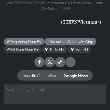
cho Tổng thống Nam Phi Matamela Cyril Ramaphosa. (Ảnh:
Văn Điệp /TTXVN)
(TTXVN/Vietnam+)
#Tổng thống Nam Phi
#Đại tướng Võ Nguyên Giáp
#Việt Nam-Nam Phi
TP. Hà Nội
Nam Phi
Theo dõi VietnamPlus