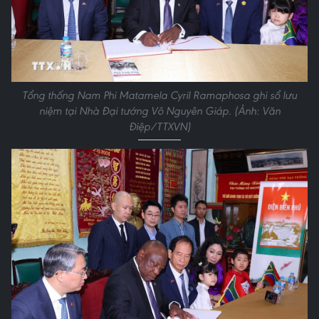
Tổng thống Nam Phi Matamela Cyril Ramaphosa ghi sổ lưu
niệm tại Nhà Đại tướng Võ Nguyên Giáp. (Ảnh: Văn
Điệp/TTXVN)