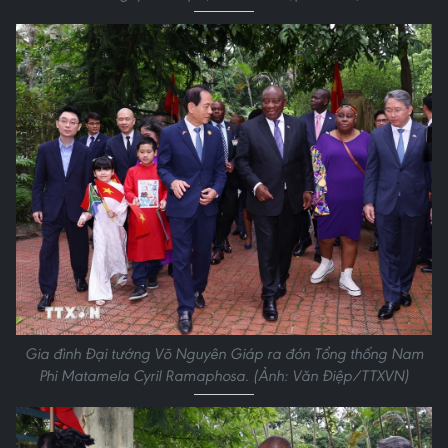
Gia đình Đại tướng Võ Nguyên Giáp ra đón Tổng thống Nam
Phi Matamela Cyril Ramaphosa. (Ảnh: Văn Điệp/TTXVN)