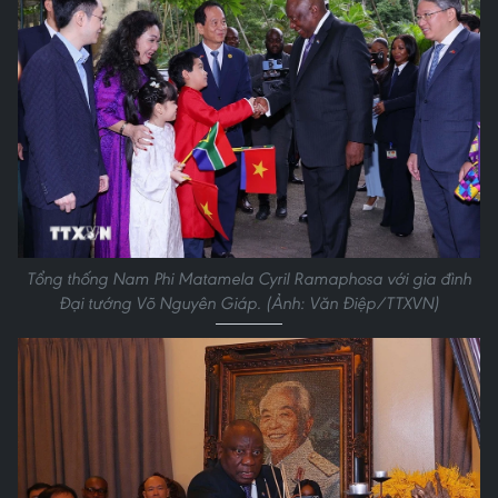
Tổng thống Nam Phi Matamela Cyril Ramaphosa với gia đình
Đại tướng Võ Nguyên Giáp. (Ảnh: Văn Điệp/TTXVN)