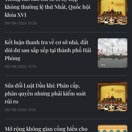
không thường lệ thứ Nhất, Quốc hội
khóa XVI
08/08/2026 13:30
Kết luận thanh tra về cơ sở nhà, đất
dôi dư sau sắp xếp tại thành phố Hải
Phòng
08/08/2026 12:53
Sửa đổi Luật Dầu khí: Phân cấp,
phân quyền nhưng phải kiểm soát
rủi ro
08/08/2026 11:05
Mở rộng không gian cống hiến cho