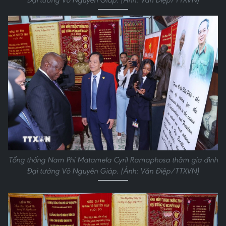
Tổng thống Nam Phi Matamela Cyril Ramaphosa thăm gia đình
Đại tướng Võ Nguyên Giáp. (Ảnh: Văn Điệp/TTXVN)