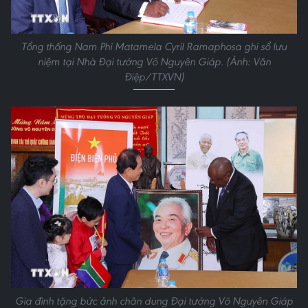
Tổng thống Nam Phi Matamela Cyril Ramaphosa ghi sổ lưu
niệm tại Nhà Đại tướng Võ Nguyên Giáp. (Ảnh: Văn
Điệp/TTXVN)
Gia đình tặng bức ảnh chân dung Đại tướng Võ Nguyên Giáp