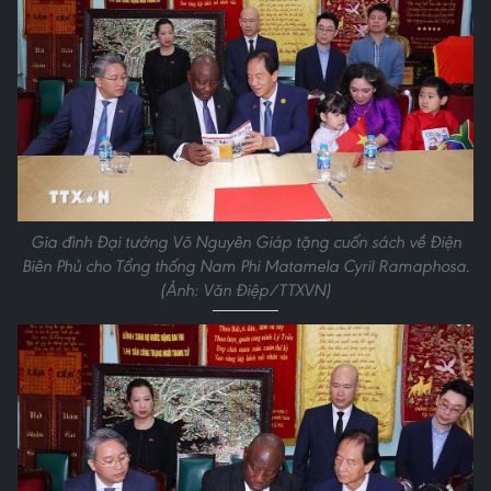
Gia đình Đại tướng Võ Nguyên Giáp tặng cuốn sách về Điện
Biên Phủ cho Tổng thống Nam Phi Matamela Cyril Ramaphosa.
(Ảnh: Văn Điệp/TTXVN)