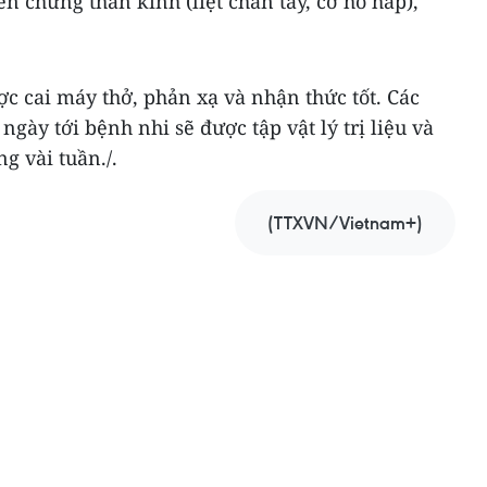
n chứng thần kinh (liệt chân tay, cơ hô hấp),
c cai máy thở, phản xạ và nhận thức tốt. Các
ngày tới bệnh nhi sẽ được tập vật lý trị liệu và
g vài tuần./.
(TTXVN/Vietnam+)