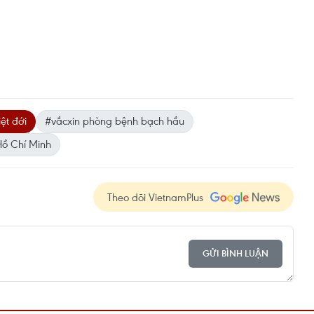
ệt đới
#vắcxin phòng bệnh bạch hầu
Hồ Chí Minh
Theo dõi VietnamPlus
GỬI BÌNH LUẬN