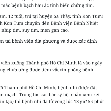
 mắc bệnh bạch hầu ác tính biến chứng tim.
am, 12 tuổi, trú tại huyện Sa Thầy, tỉnh Kon Tum)
nh Kon Tum chuyển đến Bệnh viện Bệnh Nhiệt
n nhịp tim, suy tim, men gan cao.
ện tại bệnh viện địa phương và được xác định
 viện xuống Thành phố Hồ Chí Minh là vào ngày
ũng chưa từng được tiêm vắcxin phòng bệnh
ới Thành phố Hồ Chí Minh, bệnh nhi được đặt
ận mạch. Trong lúc các bác sỹ hội chẩn xem xét
 tạo) thì bệnh nhi đã tử vong lúc 13 giờ 55 phút