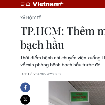
XÃ HỘI
Y TẾ
TP.HCM: Thêm mộ
bạch hầu
Thời điểm bệnh nhi chuyển viện xuống T
vắcxin phòng bệnh bạch hầu trước đó.
Đinh Hằng
14/09/2020 12:32