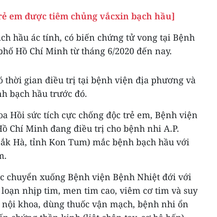
rẻ em được tiêm chủng vắcxin bạch hầu]
ch hầu ác tính, có biến chứng tử vong tại Bệnh
phố Hồ Chí Minh từ tháng 6/2020 đến nay.
 thời gian điều trị tại bệnh viện địa phương và
h bạch hầu trước đó.
a Hồi sức tích cực chống độc trẻ em, Bệnh viện
ồ Chí Minh đang điều trị cho bệnh nhi A.P.
 Đắk Hà, tỉnh Kon Tum) mắc bệnh bạch hầu với
m.
c chuyển xuống Bệnh viện Bệnh Nhiệt đới với
 loạn nhịp tim, men tim cao, viêm cơ tim và suy
ị nội khoa, dùng thuốc vận mạch, bệnh nhi ổn