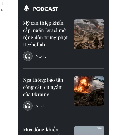
rị
PODCAST
h.
Mỹ can thiệp khẩn
cấp, ngăn Israel mở
rộng đòn trừng phạt
Hezbollah
NGHE
Nga thông báo tấn
công căn cứ ngầm
của Ukraine
NGHE
Mưa dông khiến