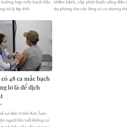
c trường hợp mắc bạch hầu
nhiễm bệnh, cấp phát thuốc uống điều t
g xử lý kịp thời.
dự phòng cho các làng có ca dương tín
có 48 ca mắc bạch
g lơ là để dịch
t
14
hể cư dân ở tỉnh Kon Tum,
ận người lớn tuổi không có
i bạch hầu nên vẫn có nguy