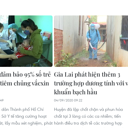
ảm bảo 95% số trẻ
Gia Lai phát hiện thêm 3
tiêm chủng vắcxin
trường hợp dương tính với v
khuẩn bạch hầu
:49
04/09/2020 09:22
 dân Thành phố Hồ Chí
Huyện đã lập chốt chặn và phun hóa
 Sở Y tế tăng cường hoạt
chất tại 3 làng có các ca nhiễm; tiến
t, lấy mẫu xét nghiệm, phát
hành điều tra dịch tễ các trường hợp