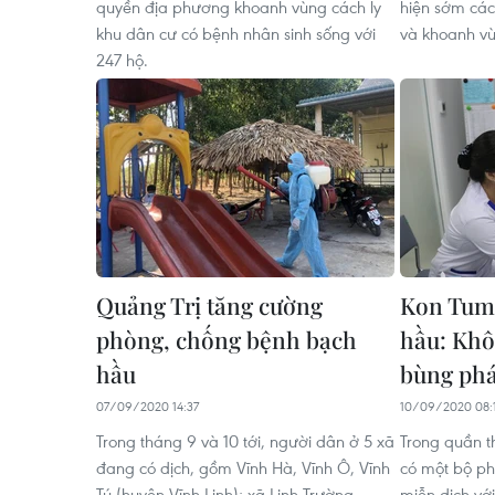
quyền địa phương khoanh vùng cách ly
hiện sớm cá
khu dân cư có bệnh nhân sinh sống với
và khoanh vùn
247 hộ.
Quảng Trị tăng cường
Kon Tum 
phòng, chống bệnh bạch
hầu: Khôn
hầu
bùng phá
07/09/2020 14:37
10/09/2020 08:
Trong tháng 9 và 10 tới, người dân ở 5 xã
Trong quần t
đang có dịch, gồm Vĩnh Hà, Vĩnh Ô, Vĩnh
có một bộ ph
Tú (huyện Vĩnh Linh); xã Linh Trường
miễn dịch vớ