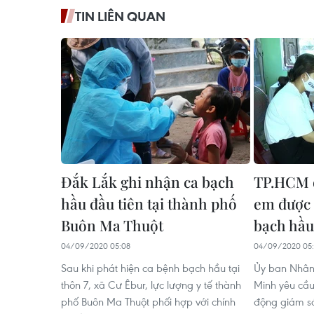
TIN LIÊN QUAN
Đắk Lắk ghi nhận ca bạch
TP.HCM đ
hầu đầu tiên tại thành phố
em được 
Buôn Ma Thuột
bạch hầu
04/09/2020 05:08
04/09/2020 05
Sau khi phát hiện ca bệnh bạch hầu tại
Ủy ban Nhân
thôn 7, xã Cư Êbur, lực lượng y tế thành
Minh yêu cầu
phố Buôn Ma Thuột phối hợp với chính
động giám sá