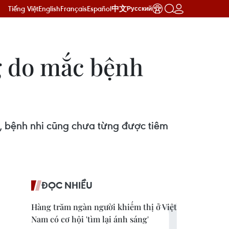
Tiếng Việt
English
Français
Español
中文
Русский
g do mắc bệnh
, bệnh nhi cũng chưa từng được tiêm
ĐỌC NHIỀU
Hàng trăm ngàn người khiếm thị ở Việt
Nam có cơ hội 'tìm lại ánh sáng'