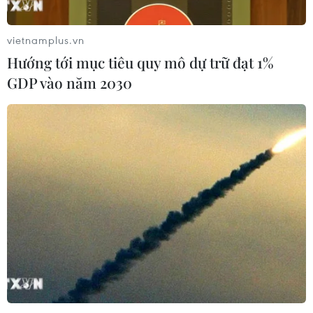
Chỉ số giá tiêu dùng
vietnamplus.vn
tháng 7/2026 giảm 0,12%
Hướng tới mục tiêu quy mô dự trữ đạt 1%
03/08/2026 07:40
GDP vào năm 2030
Kỳ họp không thường
lệ thứ Nhất, Quốc hội khóa XVI
03/08/2026 00:08
Nuôi con bằng sữa mẹ
cho một khởi đầu bền vững
01/08/2026 23:09