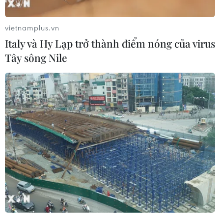
vietnamplus.vn
Italy và Hy Lạp trở thành điểm nóng của virus
Tây sông Nile
Đồng Nai đồng loạt tiêm vaccine phòng
bệnh sởi cho trẻ dưới 9 tháng tuổi
28/02/2025 07:33
Từ ngày 24/2, các trạm y tế trên địa bàn tỉnh Đồng Nai
đồng loạt triển khai tiêm vaccine phòng bệnh sởi cho trẻ