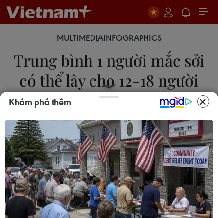
MULTIMEDIA
INFOGRAPHICS
Trung bình 1 người mắc sởi
có thể lây cho 12-18 người
khác
Khám phá thêm
15/03/2025 23:44
90% người chưa có miễn dịch sẽ bị mắc bệnh nếu
tiếp xúc gần với bệnh nhân sởi. Trung bình 1 người
mắc bệnh có thể lây cho 12-18 người khác.