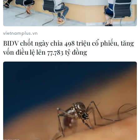
vietnamplus.vn
BIDV chốt ngày chia 498 triệu cổ phiếu, tăng
vốn điều lệ lên 77.783 tỷ đồng
Số trường hợp mắc bệnh sởi tại Hà Nội
vẫn diễn biến phức tạp
03/03/2025 03:03
Trong 2 tháng đầu năm 2025, thành phố Hà Nội ghi
nhận 625 trường hợp mắc sởi tại 30/30 quận, huyện, thị
xã; trong khi cùng kỳ năm ngoái không ghi nhận ca
bệnh.