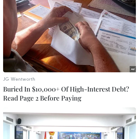
95%./.
(TTXVN/Vietnam+)
JG Wentworth
Buried In $10,000+ Of High-Interest Debt?
Read Page 2 Before Paying
#bệnh sởi
#bệnh lý về đường hô hấp