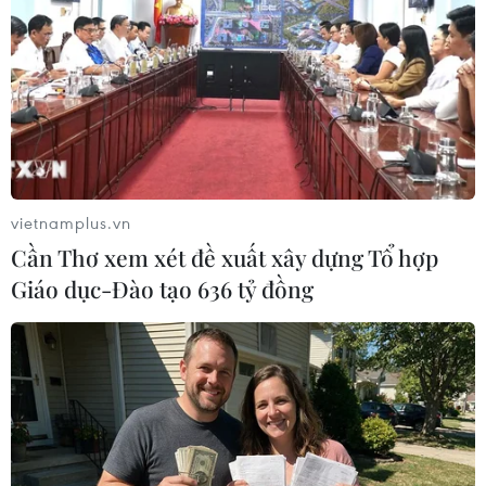
Theo dõi VietnamPlus
vietnamplus.vn
Cần Thơ xem xét đề xuất xây dựng Tổ hợp
TIN LIÊN QUAN
Giáo dục-Đào tạo 636 tỷ đồng