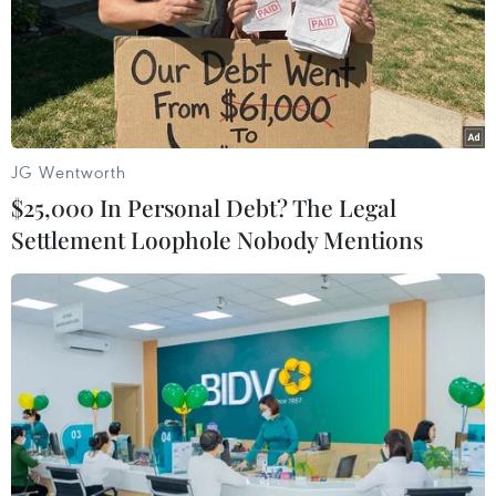
Hà Nội ghi nhận thêm 131 trường hợp mắc
JG Wentworth
bệnh sởi trong một tuần
$25,000 In Personal Debt? The Legal
14/03/2025 09:21
Settlement Loophole Nobody Mentions
Tính từ đầu năm 2025 đến ngày 14/3, Hà Nội ghi nhận
876 trường hợp mắc sởi tại 30/30 quận, huyện, thị xã;
trong khi cùng kỳ năm 2024 không có ca bệnh.