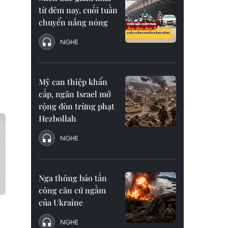
từ đêm nay, cuối tuần
chuyển nắng nóng
NGHE
Mỹ can thiệp khẩn
cấp, ngăn Israel mở
rộng đòn trừng phạt
Hezbollah
NGHE
Nga thông báo tấn
công căn cứ ngầm
của Ukraine
NGHE