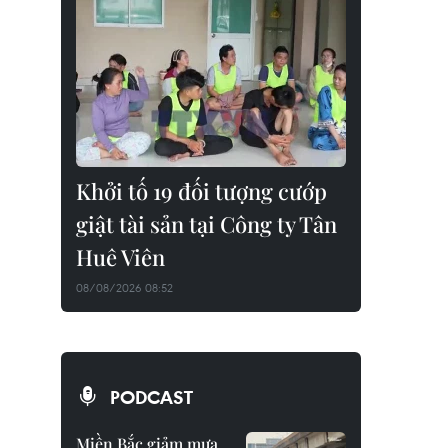
Khởi tố 19 đối tượng cướp
giật tài sản tại Công ty Tân
Huê Viên
08/08/2026 08:52
PODCAST
Miền Bắc giảm mưa