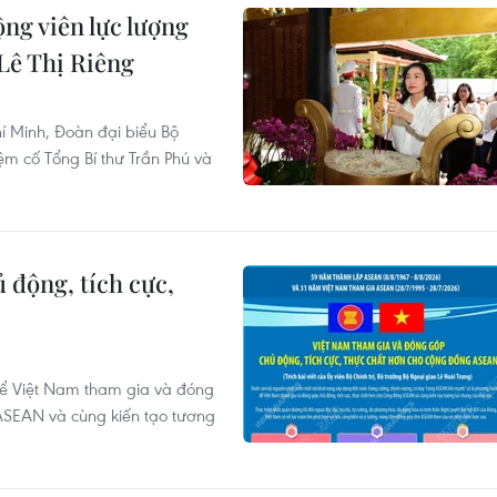
ng viên lực lượng
 Lê Thị Riêng
í Minh, Đoàn đại biểu Bộ
 cố Tổng Bí thư Trần Phú và
 động, tích cực,
N
ể Việt Nam tham gia và đóng
ASEAN và cùng kiến tạo tương