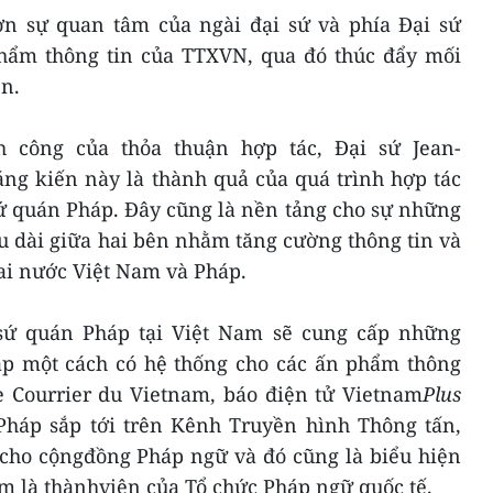
n sự quan tâm của ngài đại sứ và phía Đại sứ
hẩm thông tin của TTXVN, qua đó thúc đẩy mối
ên.
 công của thỏa thuận hợp tác, Đại sứ Jean-
áng kiến này là thành quả của quá trình hợp tác
ứ quán Pháp. Đây cũng là nền tảng cho sự những
u dài giữa hai bên nhằm tăng cường thông tin và
hai nước Việt Nam và Pháp.
 sứ quán Pháp tại Việt Nam sẽ cung cấp những
áp một cách có hệ thống cho các ấn phẩm thông
e Courrier du Vietnam, báo điện tử Vietnam
Plus
háp sắp tới trên Kênh Truyền hình Thông tấn,
 cho cộngđồng Pháp ngữ và đó cũng là biểu hiện
am là thànhviên của Tổ chức Pháp ngữ quốc tế.