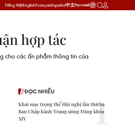
Tiếng Việt
English
Français
Español
中文
Русский
uận hợp tác
ng cho các ấn phẩm thông tin của
ĐỌC NHIỀU
Khai mạc trọng thể Hội nghị lần thứ ba
Ban Chấp hành Trung ương Đảng khóa
XIV