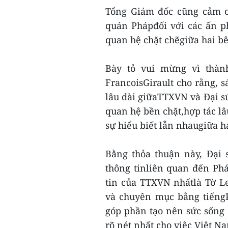
Tổng Giám đốc cũng cảm ơ
quán Phápđối với các ấn p
quan hệ chặt chẽgiữa hai b
Bày tỏ vui mừng vì thành
FrancoisGirault cho rằng, s
lâu dài giữaTTXVN và Đại s
quan hệ bền chặt,hợp tác lâ
sự hiểu biết lẫn nhaugiữa 
Bằng thỏa thuận này, Đại
thông tinliên quan đến Ph
tin của TTXVN nhấtlà Tờ L
và chuyên mục bằng tiếngP
góp phần tạo nên sức sống
rõ nét nhất cho việc Việt N