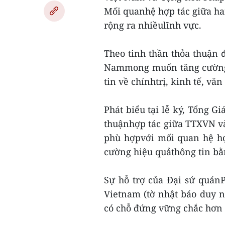
Mối quanhệ hợp tác giữa ha
rộng ra nhiềulĩnh vực.
Theo tinh thần thỏa thuận 
Nammong muốn tăng cường 
tin về chínhtrị, kinh tế, vă
Phát biểu tại lễ ký, Tổng
thuậnhợp tác giữa TTXVN và 
phù hợpvới mối quan hệ hợ
cường hiệu quảthông tin bằ
Sự hỗ trợ của Đại sứ quánP
Vietnam (tờ nhật báo duy n
có chỗ đứng vững chắc hơn 