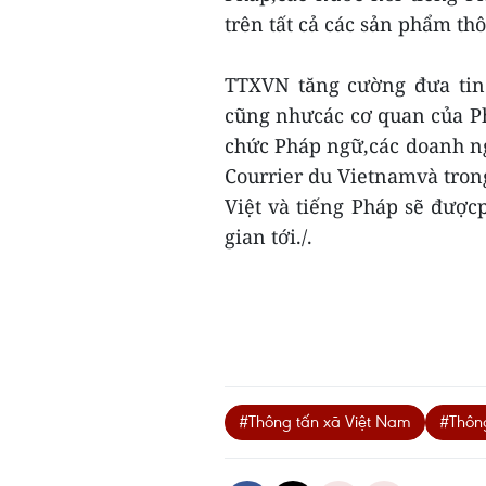
trên tất cả các sản phẩm th
TTXVN tăng cường đưa tin
cũng nhưcác cơ quan của Ph
chức Pháp ngữ,các doanh ng
Courrier du Vietnamvà tro
Việt và tiếng Pháp sẽ được
gian tới./.
#Thông tấn xã Việt Nam
#Thông