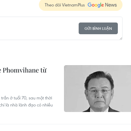
Theo dõi VietnamPlus
GỬI BÌNH LUẬN
e Phomvihane từ
rần ở tuổi 70, sau một thời
í là nhà lãnh đạo có nhiều