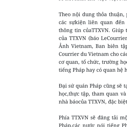
Theo nội dung thỏa thuận, 
các sựkiện liên quan đến
thông tin củaTTXVN. Giúp 
của TTXVN (báo LeCourrier
Ảnh Vietnam, Ban biên tập
Courrier du Vietnam cho cá
cơ quan, tổ chức, trường h
tiếng Pháp hay có quan hệ 
Đại sứ quán Pháp cũng sẽ tạ
học,thực tập, tham quan và
nhà báocủa TTXVN, đặc biệt 
Phía TTXVN sẽ đăng tải mộ
Pháp,các nước nói tiếng P