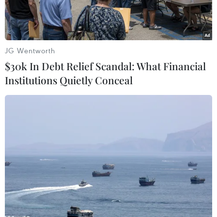
JG Wentworth
$30k In Debt Relief Scandal: What Financial
Institutions Quietly Conceal
Tỷ phú Warren Buffett. (Nguồn: Wireimage)
Tỷ phú 90 tuổi Warren Buffett đã tái khẳng định
niềm tin của ông vào “Giấc mơ Mỹ” trong một
bức thư gửi các nhà đầu tư được công bố ngày
27/2.