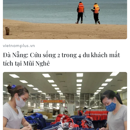
vietnamplus.vn
Đà Nẵng: Cứu sống 2 trong 4 du khách mất
tích tại Mũi Nghê