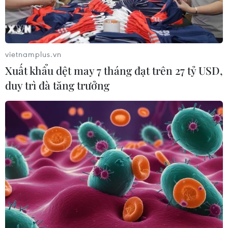
vietnamplus.vn
Xuất khẩu dệt may 7 tháng đạt trên 27 tỷ USD,
duy trì đà tăng trưởng