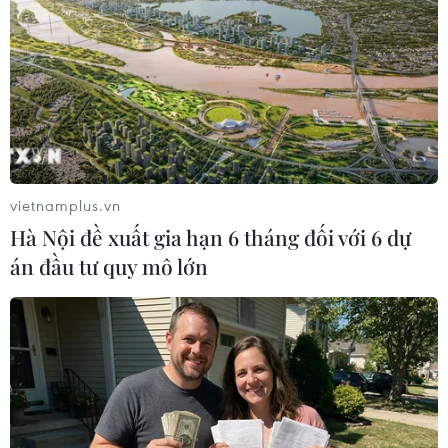
TIN LIÊN QUAN
vietnamplus.vn
Hà Nội đề xuất gia hạn 6 tháng đối với 6 dự
án đầu tư quy mô lớn
Vì sao Mỹ chưa thể thu hẹp khoảng cách
về thương mại với Trung Quốc?
21/02/2021 09:06
Các chuyên gia báo Độc lập của Nga giải thích nguyên