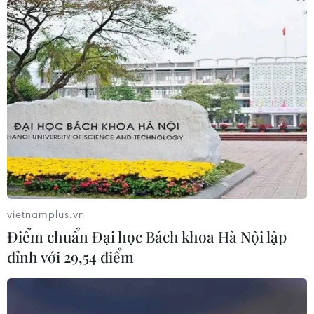
vietnamplus.vn
Điểm chuẩn Đại học Bách khoa Hà Nội lập
đỉnh với 29,54 điểm
Kinh tế khu vực châu Âu ít nguy cơ rủi ro
hơn so với kinh tế Mỹ
28/02/2021 12:11