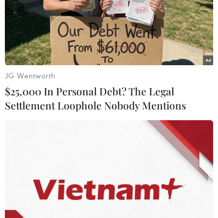
nhân thương mại giữa Mỹ và Trung Quốc vẫn gia tăng
bất chấp các cuộc chiến thuế quan.
JG Wentworth
$25,000 In Personal Debt? The Legal
Settlement Loophole Nobody Mentions
Chuyên gia dự báo về đà phục hồi của nền
kinh tế lớn nhất thế giới