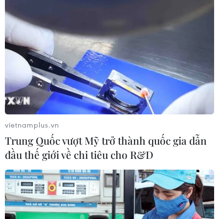
Giới phân tích quan ngại kế hoạch kích thích kinh tế trị
giá 1.900 tỷ USD vừa được Hạ viện Mỹ thông qua sẽ
khiến nền kinh tế này phát triển quá “nóng” trong khi
châu Âu không có nguy cơ lạm phát.
vietnamplus.vn
Trung Quốc vượt Mỹ trở thành quốc gia dẫn
đầu thế giới về chi tiêu cho R&D