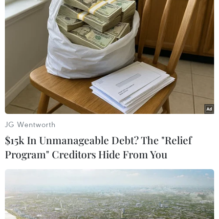
# Warren Buffett
#Kinh tế Mỹ
#COVID-19
#Nhà đầu tư
#Suy thoái kinh tế
#Cổ đông
#Xu hướng dài hạn
Mỹ
JG Wentworth
$15k In Unmanageable Debt? The "Relief
Theo dõi VietnamPlus
Program" Creditors Hide From You