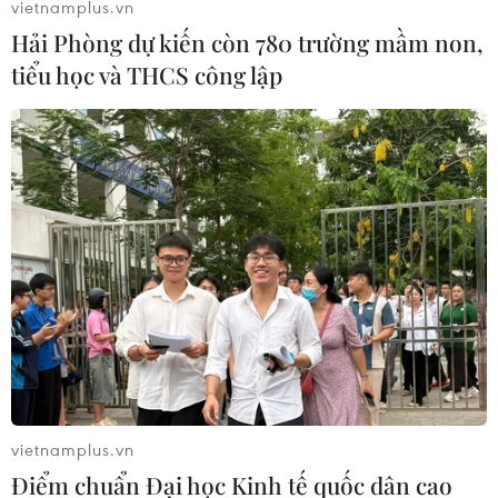
vietnamplus.vn
Hải Phòng dự kiến còn 780 trường mầm non,
tiểu học và THCS công lập
Fed cảnh báo rủi ro với kinh tế Mỹ dù có
hy vọng về vắcxin COVID-19
20/02/2021 10:27
Bản báo cáo của Fed nêu rõ đại dịch COVID-19 tiếp tục
đè nặng lên hoạt động kinh tế và thị trường lao động ở
Mỹ và trên toàn thế giới, ngay cả khi các chiến dịch
tiêm chủng đang được triển khai.
vietnamplus.vn
Điểm chuẩn Đại học Kinh tế quốc dân cao