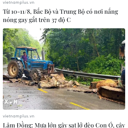
vietnamplus.vn
Từ 10-11/8, Bắc Bộ và Trung Bộ có nơi nắng
nóng gay gắt trên 37 độ C
TIN CÙNG CHUYÊN MỤC
vietnamplus.vn
Lâm Đồng: Mưa lớn gây sạt lở đèo Con Ó, cây
Những giấc mơ bay cất cánh từ