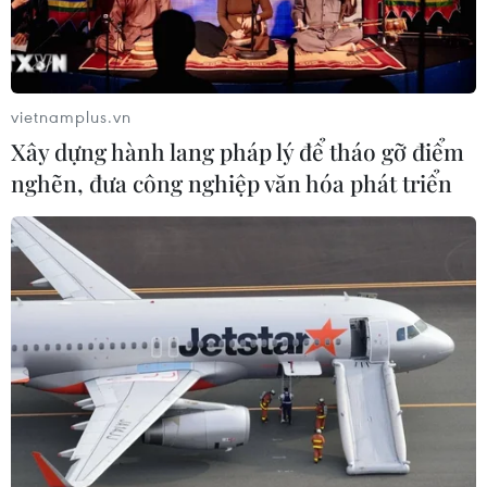
Sông Hồng và khát vọng kiến tạo Hà
Nội trở thành đô thị toàn cầu
08/08/2026 13:13
vietnamplus.vn
Xây dựng hành lang pháp lý để tháo gỡ điểm
nghẽn, đưa công nghiệp văn hóa phát triển
Nông sản Việt Nam còn nhiều dư địa
tại thị trường Algeria
08/08/2026 12:55
Kết luận thanh tra về cơ sở nhà, đất
dôi dư sau sắp xếp tại thành phố Hải
Phòng
08/08/2026 12:53