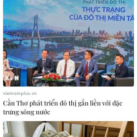
trong khi thu nhập ròng giảm 48% xuống 81,42
tỷ USD. Trong năm ngoái, Berkshire cũng đã
mua lại khoảng 24,7 tỷ USD giá trị các cổ phiếu
quỹ của mình khi chúng bị định giá thấp. Con số
này vượt mức kỷ lục cũ 5 tỷ USD ghi nhận trong
năm 2019./.
(TTXVN/Vietnam+)
vietnamplus.vn
Cần Thơ phát triển đô thị gắn liền với đặc
trưng sông nước