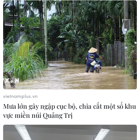
quy định bảo vệ quyền lợi người tiêu
dùng
08/08/2026 04:15
Thương mại Việt Nam-Australia
hướng tới những động lực tăng
trưởng mới
08/08/2026 03:29
Xem thêm
vietnamplus.vn
Mưa lớn gây ngập cục bộ, chia cắt một số khu
vực miền núi Quảng Trị
CƠ QUAN CHỦ QUẢN: THÔNG TẤN XÃ VIỆT NAM