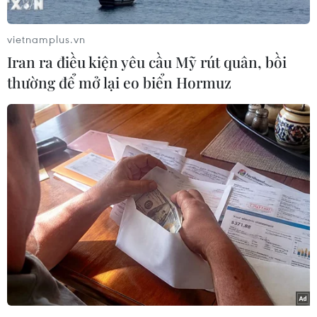
Trong thông điệp gửi các cổ đông của tập đoàn
đầu tư Berkshire Hathaway, ông Warren Buffett
vietnamplus.vn
viết: “Trong 232 năm tồn tại, chưa có vườn ươm
Iran ra điều kiện yêu cầu Mỹ rút quân, bồi
nào có thể giải phóng tiềm năng con người như
thường để mở lại eo biển Hormuz
nước Mỹ.”
Chủ tịch kiêm Giám đốc điều hành tập đoàn
Berkshire nhấn mạnh, ngay cả sau năm 2020
đặc biệt khó khăn, khi đại dịch COVID-19 nhấn
chìm nền kinh tế lớn nhất thế giới trong suy
thoái và đẩy hàng triệu người Mỹ vào cảnh
nghèo khổ, “sự phát triển kinh tế của nước Mỹ
vẫn luôn ngoạn mục. Do đó, đừng bao giờ đặt
cược chống lại nước Mỹ.”
Bức thư gửi tới cổ đông thường niên của tỷ phú
Buffett luôn được giới kinh doanh đánh giá cao