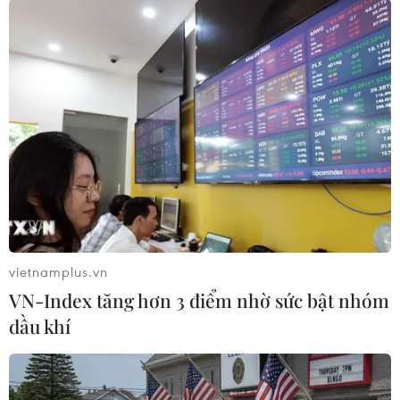
#UNICEF
#Quỹ Nhi đồng Liên hợp quốc
#binh sỹ trẻ em
#sử dụng trẻ em
#đánh bom liều chết
vietnamplus.vn
Nigeria
VN-Index tăng hơn 3 điểm nhờ sức bật nhóm
dầu khí
Theo dõi VietnamPlus