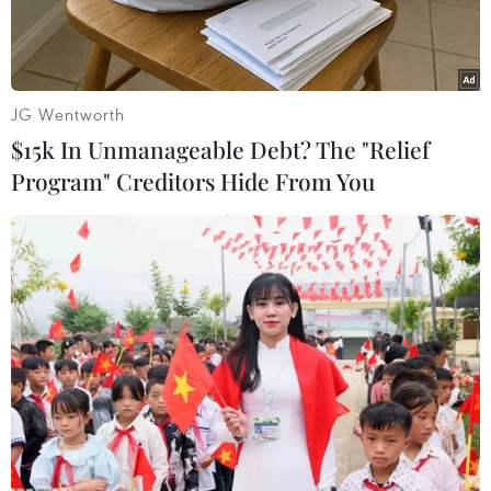
JG Wentworth
$15k In Unmanageable Debt? The "Relief
Program" Creditors Hide From You
Hiện trường một vụ tấn công tại Dalori, Nigeria. (Ảnh: AFP/
TTXVN)
Theo phóng viên TTXVN tại châu Phi, ngày 18/6,
Quỹ Nhi đồng Liên hợp quốc (UNICEF) đã kêu
gọi các bên liên quan đến cuộc xung đột ở vùng