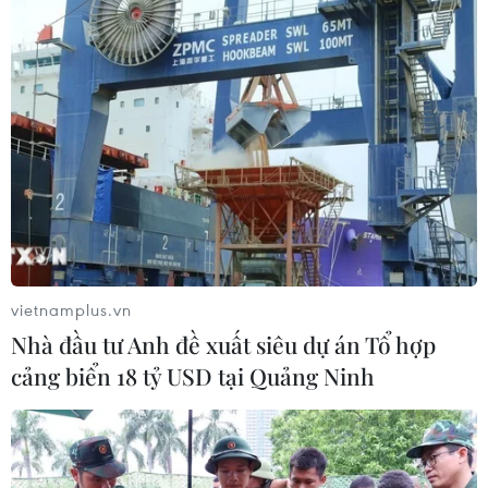
vietnamplus.vn
Nhà đầu tư Anh đề xuất siêu dự án Tổ hợp
cảng biển 18 tỷ USD tại Quảng Ninh