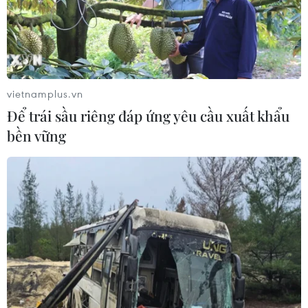
Nigeria: Khoảng 50 người bị bắt cóc
được trả tự do sau khi nộp tiền chuộc
25/07/2026 09:29
vietnamplus.vn
Để trái sầu riêng đáp ứng yêu cầu xuất khẩu
Nigeria: Máy bay trượt khỏi đường
bền vững
băng lao vào bụi cây, 68 hành khách
thoát nạn
25/07/2026 03:07
Cairo - thành phố mang màu của sa
mạc
24/07/2026 01:47