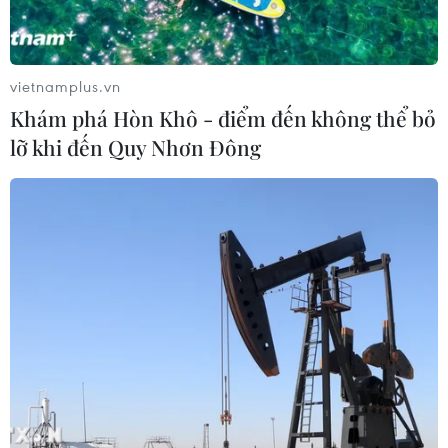
TIN CÙNG CHUYÊN MỤC
Giao tranh dữ dội ở miền Tây Libya,
nhiều tù nhân vượt ngục
vietnamplus.vn
05/08/2026 05:58
Khám phá Hòn Khô - điểm đến không thể bỏ
lỡ khi đến Quy Nhơn Đông
Lở đất tại Ethiopia khiến ít nhất 14
người thiệt mạng
04/08/2026 10:53
Kế hoạch đồng tiền chung Tây Phi
đối mặt thách thức
03/08/2026 23:10