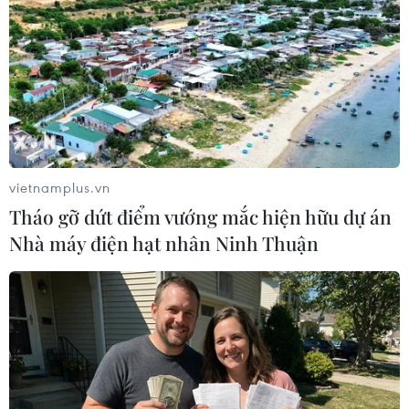
Nigeria: Hai cuộc tấn công đẫm máu xảy
ra trong vòng 1 tuần
26/05/2019 00:25
Ngày 25/5, lực lượng phiến quân Hồi giáo đã sát hại ít
nhất 25 binh sỹ và một số dân thường trong một cuộc
phục kích ở khu vực Đông Bắc Nigeria.
vietnamplus.vn
Tháo gỡ dứt điểm vướng mắc hiện hữu dự án
Nhà máy điện hạt nhân Ninh Thuận