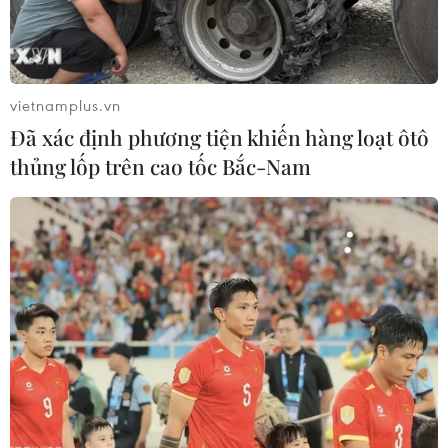
vietnamplus.vn
Đã xác định phương tiện khiến hàng loạt ôtô
thủng lốp trên cao tốc Bắc-Nam
Nigeria: Tấn công tại vùng Tây Bắc khiến
nhiều dân thường thiệt mạng
10/06/2019 02:34
Cảnh sát địa phương cho biết một vụ tấn công được
cho là do nhóm vũ trang địa phương tiến hành tại 3
làng Kalhu, Tsage và Geeri ở khu vực Rabah, Nigeria
khiến ít nhất 25 dân thường thiệt mạng.