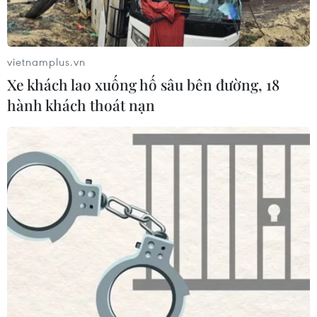
Điện mừng kỷ niệm lần thứ 74 Ngày
Quốc khánh Cộng hòa Arab Ai Cập
24/07/2026 00:00
vietnamplus.vn
Xe khách lao xuống hố sâu bên đường, 18
hành khách thoát nạn
Thảm sát ở Tây Bắc Nigeria, ít nhất
24 người đã thiệt mạng
23/07/2026 22:47
Dịch tả bùng phát nghiêm trọng tại
Nigeria, hàng trăm người tử vong
23/07/2026 07:23
Dịch Ebola: Số ca tử vong ở châu Phi