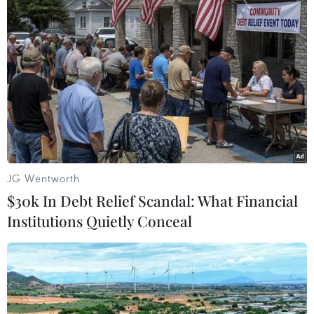
TIN LIÊN QUAN
JG Wentworth
$30k In Debt Relief Scandal: What Financial
Institutions Quietly Conceal