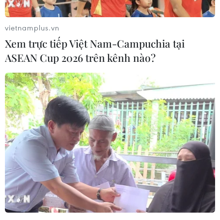
vietnamplus.vn
Xem trực tiếp Việt Nam-Campuchia tại
ASEAN Cup 2026 trên kênh nào?
Boko Haram tấn công căn cứ quân sự tại
Đông Bắc Nigeria
14/06/2019 23:55
Các nguồn tin quân sự ngày 14/6 cho biết phiến quân
Boko Haram đã tấn công một căn cứ quân sự tại Đông
Bắc Nigeria gần biên giới với Niger, sát hại các binh sỹ