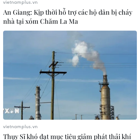
vietnamplus.vn
và cướp đi nhiều vũ khí.
An Giang: Kịp thời hỗ trợ các hộ dân bị cháy
nhà tại xóm Chăm La Ma
Nigeria: 3 kẻ đánh bom liều chết, ít nhất
vietnamplus.vn
30 người thiệt mạng
Thụy Sĩ khó đạt mục tiêu giảm phát thải khí