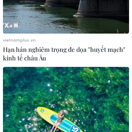
vietnamplus.vn
Hạn hán nghiêm trọng đe dọa "huyết mạch"
kinh tế châu Âu