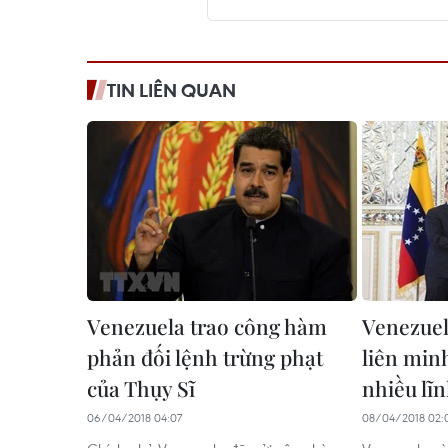
TIN LIÊN QUAN
Venezuela trao công hàm
Venezuel
phản đối lệnh trừng phạt
liên min
của Thụy Sĩ
nhiều lĩn
06/04/2018 04:07
08/04/2018 02: