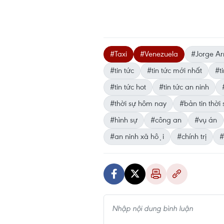
#Taxi
#Venezuela
#Jorge Ar
#tin tức
#tin tức mới nhất
#ti
#tin tức hot
#tin tức an ninh
#thời sự hôm nay
#bản tin thời 
#hình sự
#công an
#vụ án
#an ninh xã hội
#chính trị
#