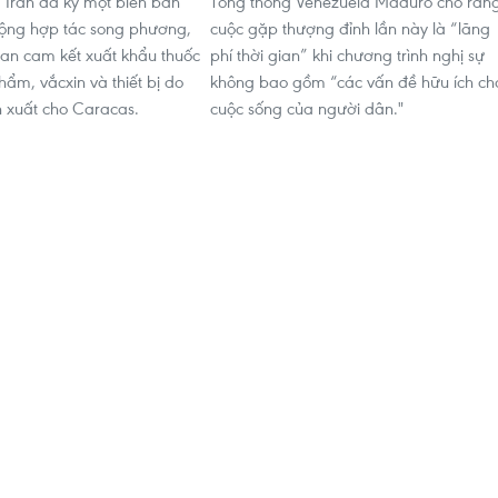
 Iran đã ký một biên bản
Tổng thống Venezuela Maduro cho rằn
ộng hợp tác song phương,
cuộc gặp thượng đỉnh lần này là “lãng
ran cam kết xuất khẩu thuốc
phí thời gian” khi chương trình nghị sự
ẩm, vắcxin và thiết bị do
không bao gồm “các vấn đề hữu ích ch
 xuất cho Caracas.
cuộc sống của người dân."