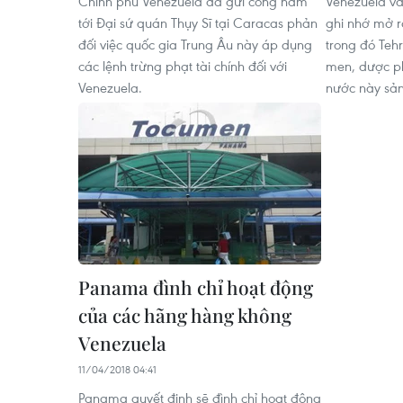
Chính phủ Venezuela đã gửi công hàm
Venezuela và
tới Đại sứ quán Thụy Sĩ tại Caracas phản
ghi nhớ mở r
đối việc quốc gia Trung Âu này áp dụng
trong đó Teh
các lệnh trừng phạt tài chính đối với
men, dược ph
Venezuela.
nước này sản
Panama đình chỉ hoạt động
của các hãng hàng không
Venezuela
11/04/2018 04:41
Panama quyết định sẽ đình chỉ hoạt động