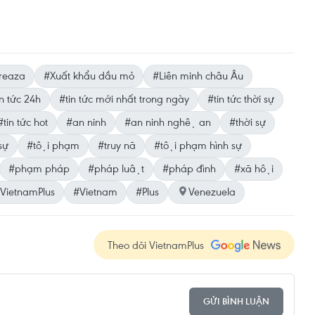
reaza
#Xuất khẩu dầu mỏ
#Liên minh châu Âu
n tức 24h
#tin tức mới nhất trong ngày
#tin tức thời sự
#tin tức hot
#an ninh
#an ninh nghệ an
#thời sự
sự
#tội phạm
#truy nã
#tội phạm hình sự
#phạm pháp
#pháp luật
#pháp đình
#xã hội
VietnamPlus
#Vietnam
#Plus
Venezuela
Theo dõi VietnamPlus
GỬI BÌNH LUẬN