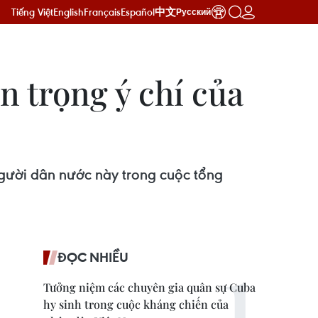
Tiếng Việt
English
Français
Español
中文
Русский
n trọng ý chí của
người dân nước này trong cuộc tổng
ĐỌC NHIỀU
Tưởng niệm các chuyên gia quân sự Cuba
hy sinh trong cuộc kháng chiến của