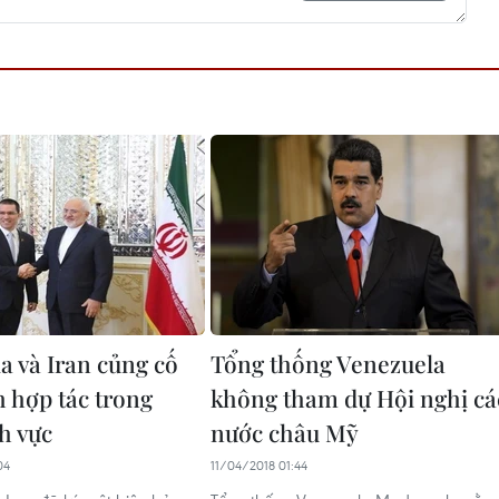
a và Iran củng cố
Tổng thống Venezuela
h hợp tác trong
không tham dự Hội nghị cá
h vực
nước châu Mỹ
04
11/04/2018 01:44