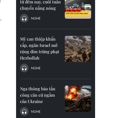
g
từ đêm nay, cuối tuần
chuyển nắng nóng
NGHE
o
Mỹ can thiệp khẩn
cấp, ngăn Israel mở
rộng đòn trừng phạt
Hezbollah
NGHE
Nga thông báo tấn
công căn cứ ngầm
của Ukraine
NGHE