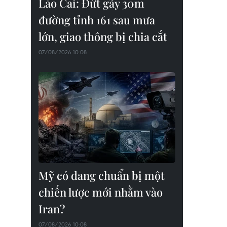
Lào Cai: Đứt gãy 30m
đường tỉnh 161 sau mưa
lớn, giao thông bị chia cắt
07/08/2026 10:08
Mỹ có đang chuẩn bị một
chiến lược mới nhằm vào
Iran?
07/08/2026 10:08