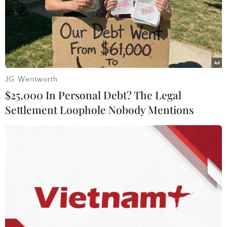
JG Wentworth
$25,000 In Personal Debt? The Legal
Settlement Loophole Nobody Mentions
Hãng trang sức Pandora ngừng sử dụng
bạc và vàng được khai thác từ mỏ
30/01/2024 09:52
Mỗi năm, Pandora mua khoảng 340 tấn bạc và 1 tấn
vàng để chế tạo trang sức. Hãng đã quyết định chuyển
hướng chỉ chế tác các kim loại quý tái chế để giảm
phát thải CO2 trong sản xuất.