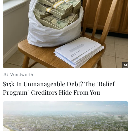
giá vàng giao kỳ hạn của Mỹ
cũng giảm 0,3% xuống 2.033
USD/ounce.
(TTXVN/Vietnam+)
JG Wentworth
$15k In Unmanageable Debt? The "Relief
Program" Creditors Hide From You