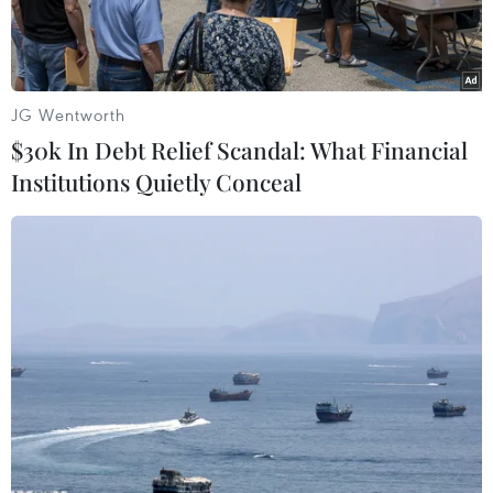
JG Wentworth
$30k In Debt Relief Scandal: What Financial
Institutions Quietly Conceal
Một cửa hàng bán vàng tại Trung Quốc. (Nguồn: Xinhua)
Vàng đang lấy lại sức hấp dẫn đã mất, khi trở
thành lựa chọn ưu tiên của nhiều người trẻ
Trung Quốc, thay vì kim cương hay các loại đá
quý khác.
Theo Hiệp hội Vàng Trung Quốc (CGA), lượng