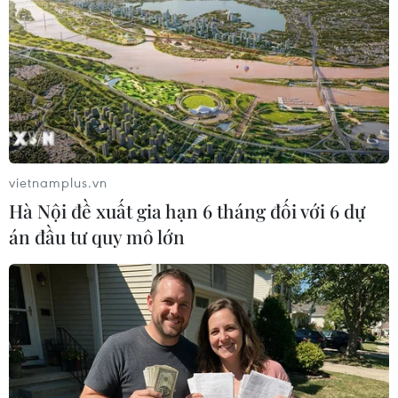
#Giới trẻ Trung Quốc
#Tiêu thụ vàng
#China Chic
#Giá vàng
Trung Quốc
Theo dõi VietnamPlus
vietnamplus.vn
Hà Nội đề xuất gia hạn 6 tháng đối với 6 dự
án đầu tư quy mô lớn
TIN LIÊN QUAN