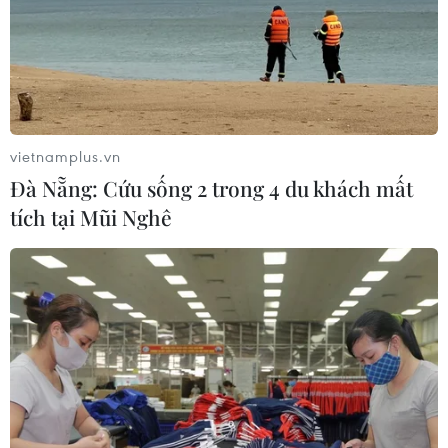
vietnamplus.vn
Đà Nẵng: Cứu sống 2 trong 4 du khách mất
tích tại Mũi Nghê
TIN CÙNG CHUYÊN MỤC