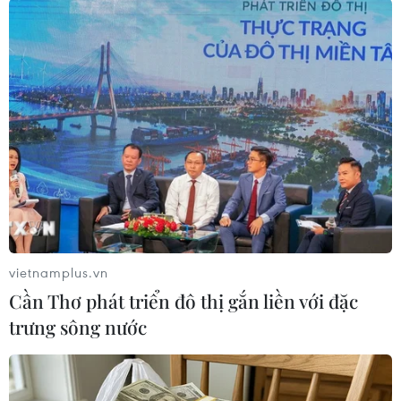
Trung Quốc chọn mua vàng để đầu tư. Vàng
thường được coi là nơi trú ẩn an toàn trong thời
kỳ bất ổn tài chính hoặc chính trị bởi ít biến
động, rủi ro thấp.
Dữ liệu từ Sàn giao dịch vàng Thượng Hải cho
thấy giá vàng nguyên chất 99,99% ở mức gần
480 nhân dân tệ một gram vào tháng 12/2023,
tăng gần 16,69% so với giá đầu năm./.
Giá vàng thế giới giảm
vietnamplus.vn
trước khi Mỹ công bố số
Cần Thơ phát triển đô thị gắn liền với đặc
liệu lạm phát
trưng sông nước
Vào lúc 1h47 sáng 13/2 (giờ Việt
Nam), giá vàng giao ngay giảm
0,2% xuống 2.020,97 USD/ounce;