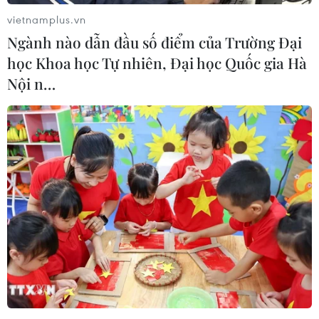
tăng 0,6% lên 2.004,05 USD/ounce, trong khi giá vàng
vietnamplus.vn
kỳ hạn tăng 0,5% và khép phiên ở mức 2.014,9
Ngành nào dẫn đầu số điểm của Trường Đại
USD/ounce.
học Khoa học Tự nhiên, Đại học Quốc gia Hà
Nội n…
Giá vàng châu Á tiếp tục dưới ngưỡng