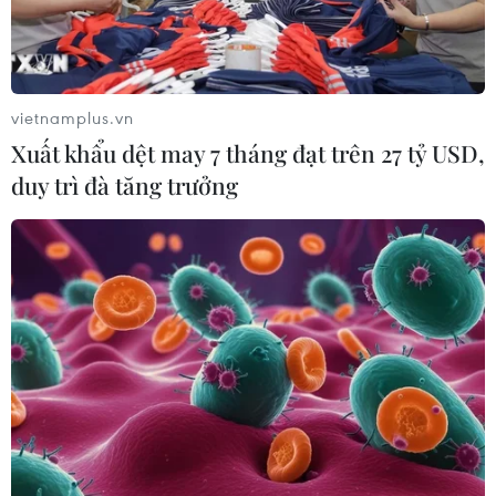
Vượt lên di chứng chất độc da cam,
chàng trai Đồng Tháp tự tin làm chủ
cuộc đời
vietnamplus.vn
08/08/2026 06:00
Xuất khẩu dệt may 7 tháng đạt trên 27 tỷ USD,
duy trì đà tăng trưởng
Nghệ nhân Đặng Văn Hậu
thổi sức sống mới cho nghệ thuật tò
he truyền thống
07/08/2026 03:19
Công an Lào Cai kịp thời cứu nạn, hỗ
trợ người dân trong tình huống khẩn
cấp
05/08/2026 10:10