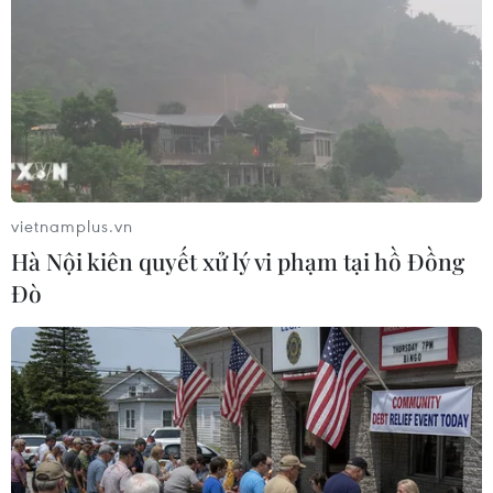
Bộ Xây dựng yêu cầu đầu tư
Xuất hiện các cung trượt
hệ thống trạm sạc điện
sạt kèm theo nhiều vết nứt,
trên cao tốc Bắc-Nam
gãy tại Sơn La
07/08/2026 08:15
07/08/2026 07:31
vietnamplus.vn
Hà Nội kiên quyết xử lý vi phạm tại hồ Đồng
Đò
Thu hồi 89 ha đất đấu giá
Cần xử lý dứt điểm việc tập
chọn nhà đầu tư công
kết gỗ ở hành lang an toàn
trình thành phố cảng hàng
giao thông Quốc lộ 22B
không
07/08/2026 04:31