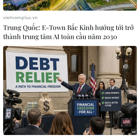
cho xe lấn sang làn đường bên và leo lên vỉa hè.
May mắn là cháu bé không làm sao.
vietnamplus.vn
Nhiều bình luận đã dành lời khen cho sự phản
Trung Quốc: E-Town Bắc Kinh hướng tới trở
ứng nhanh nhạy của người lái xe ôtô, và đây là
thành trung tâm AI toàn cầu năm 2030
một bài học cho các bậc cha mẹ khi đi cùng con
trẻ khi tham gia giao thông./.