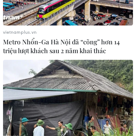
Nhanh chóng hoàn thiện
Sẽ thi công đồng loạt Dự
dự án kết nối vùng, sân bay
án cao tốc Vinh-Thanh
Long Thành
Thủy trong tháng 9
06/08/2026 15:07
06/08/2026 12:25
vietnamplus.vn
Metro Nhổn-Ga Hà Nội đã “cõng” hơn 14
triệu lượt khách sau 2 năm khai thác
Chưa đầu tư mở rộng Quốc
Tuyên Quang khẩn trương
lộ 1 đoạn Bạc Liêu-Cà Mau
khắc phục sạt lở trên các
giai đoạn 2026-2030
tuyến giao thông
06/08/2026 12:24
06/08/2026 11:54