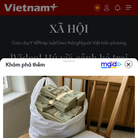
XÃ HỘI
Giáo dục
Y tế
Pháp luật
Giao thông
Người Việt bốn phương
[Video] Hú vía cảnh bé trai
Khám phá thêm
bất ngờ lao qua đường ngay
sát mũi ôtô
15/06/2019 02:06
Theo dõi VietnamPlus