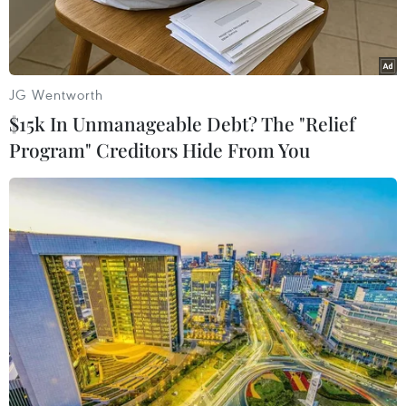
Tình huống được camera hành trình ghi lại, một
em bé bất ngờ xuất hiện ngay trước mũi ô tô đang
lưu thông trên đường thẳng khiến tài xế vội vàng
JG Wentworth
bẻ lái leo lên vỉa hè để tránh một tai nạn thảm
$15k In Unmanageable Debt? The "Relief
khốc.
Program" Creditors Hide From You
Tình huống được camera hành trình của ôtô ghi
lại trên đường thẳng, một phen có thể nói là hú
vía với người lái xe.
Theo những gì ghi lại thì xe ôtô này đang lưu
thông bình thường trên đường thẳng, tuy nhiên
khi chuẩn bị tới điểm dừng của một xe khách
thì một cháu bé bất ngờ chạy băng qua đường.
Tài xế đã phải bẻ lái gấp và có vẻ như đã khiến