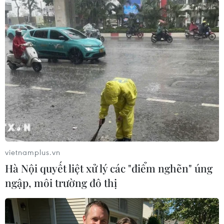
#Tai nạn
#Xe tải
#Xe máy
#Điện Biên
Điện Biên
vietnamplus.vn
Hà Nội quyết liệt xử lý các "điểm nghẽn" úng
ngập, môi trường đô thị
Thu hồi 89 ha đất đấu giá
Cần xử lý dứt điểm việc tập
chọn nhà đầu tư công
kết gỗ ở hành lang an toàn
trình thành phố cảng hàng
giao thông Quốc lộ 22B