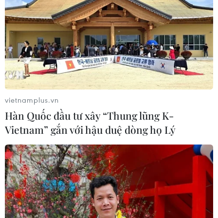
Nhanh chóng hoàn thiện
Sẽ thi công đồng loạt Dự
dự án kết nối vùng, sân bay
án cao tốc Vinh-Thanh
Long Thành
Thủy trong tháng 9
06/08/2026 15:07
06/08/2026 12:25
vietnamplus.vn
Hàn Quốc đầu tư xây “Thung lũng K-
Vietnam” gắn với hậu duệ dòng họ Lý
Chưa đầu tư mở rộng Quốc
Tuyên Quang khẩn trương
lộ 1 đoạn Bạc Liêu-Cà Mau
khắc phục sạt lở trên các
giai đoạn 2026-2030
tuyến giao thông
06/08/2026 12:24
06/08/2026 11:54