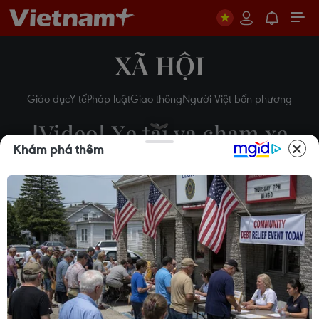
XÃ HỘI
Giáo dục
Y tế
Pháp luật
Giao thông
Người Việt bốn phương
[Video] Xe tải va chạm xe
Khám phá thêm
máy khiến 2 mẹ con thương
vong
11/06/2019 07:14
Theo dõi VietnamPlus