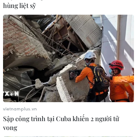
hùng liệt sỹ
06/08/2026 03:01
Dự án cao tốc Châu Đốc-
Sắp thu phí thêm 5 dự án
Cần Thơ-Sóc Trăng thiếu
thành phần cao tốc đoạn
nguồn vật liệu thi công
từ Quảng Ngãi-Nha Trang
06/08/2026 02:33
06/08/2026 02:27
vietnamplus.vn
Sập công trình tại Cuba khiến 2 người tử
vong
Hà Tĩnh nguy cơ sạt lở trên
Xe tải cẩu tông sập cầu Đắk