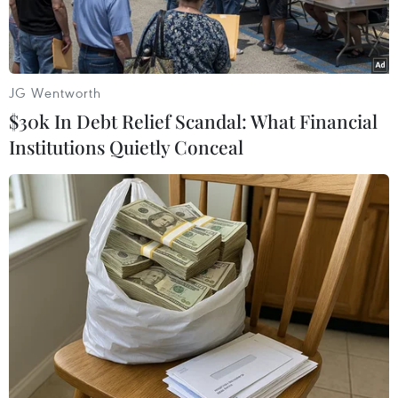
Vụ va chạm khiến cho xe máy bị cuốn vào gầm
đầu xe tải, sau đó kéo lê 72,5m mới dừng lại được
khiến bé gái sinh năm 2018 tử vong ngay tại chỗ,
JG Wentworth
người mẹ sinh năm 1994 bị thương nặng.
$30k In Debt Relief Scandal: What Financial
Institutions Quietly Conceal