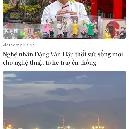
Thi công trở lại dự án sửa
Hà Nội tăng tốc thi công
chữa Quốc lộ 30 sau phản
đường Vành đai 1 đoạn
ánh của TTXVN
Hoàng Cầu-Voi Phục
vietnamplus.vn
06/08/2026 09:42
06/08/2026 09:07
Nghệ nhân Đặng Văn Hậu thổi sức sống mới
cho nghệ thuật tò he truyền thống
Đồng Nai yêu cầu đẩy
Cầu Đắk Lung sập sau cú
nhanh tiến độ dự án kết
tông của xe tải cẩu, 2 người
nối vùng, sân bay Long
thoát chết
Thành
06/08/2026 09:00
06/08/2026 09:05