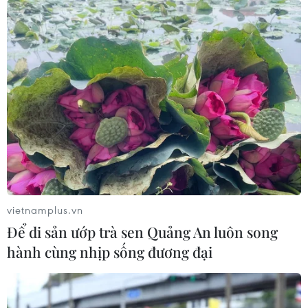
nhiều tuyến giao thông
Lung tại Đồng Nai, hai
trước mùa mưa bão
người thoát nạn
06/08/2026 02:23
06/08/2026 01:54
Nhiều chuyến bay tại Đức
Thành phố Hồ Chí Minh:
chuyển hướng do vật thể
Hàng chục cột điện án ngữ
bay gần đường băng
giữa đường Chu Văn An
vietnamplus.vn
05/08/2026 10:54
05/08/2026 09:21
Để di sản ướp trà sen Quảng An luôn song
hành cùng nhịp sống đương đại