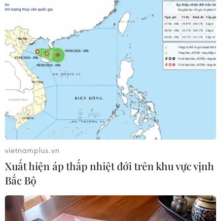
đóng bảo hiểm
sản xuất chip
07/08/2026 01:49
07/08/2026 00:56
Đảng Cộng hòa đề xuất dự
Mỹ: Lãi suất thế chấp tăng
luật trao thêm thẩm quyền
lên mức cao nhất kể từ
thuế quan cho ông Trump
tháng Bảy năm ngoái
07/08/2026 00:33
07/08/2026 00:05
vietnamplus.vn
Xuất hiện áp thấp nhiệt đới trên khu vực vịnh
Bắc Bộ