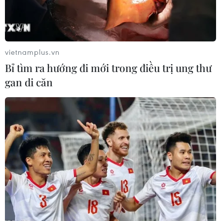
05/08/2026 15:30
vietnamplus.vn
Bỉ tìm ra hướng đi mới trong điều trị ung thư
gan di căn
Ngân hàng trước làn sóng
Standard Chartered huy
AI: Dữ liệu là đòn bẩy, quản
động thành công khoản
trị là chìa khóa
vay xã hội 721 triệu USD
cho HDBank
05/08/2026 09:25
05/08/2026 07:46