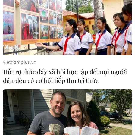
NAPAS, BIDV và Weixin Pay
Làn sóng tấn công mạng
mở rộng thanh toán QR
nhằm vào các quỹ đầu cơ
Việt Nam-Trung Quốc
lớn của Mỹ
06/08/2026 07:34
06/08/2026 06:47
vietnamplus.vn
Hỗ trợ thúc đẩy xã hội học tập để mọi người
dân đều có cơ hội tiếp thu tri thức
Đồng USD trước bước
Lãi suất ngân hàng ngày
ngoặt do đồng yen mạnh
6/8: Kỳ hạn 3 tháng đang
lên và số liệu việc làm Mỹ
được mức lãi suất tối đa
06/08/2026 05:14
06/08/2026 00:06