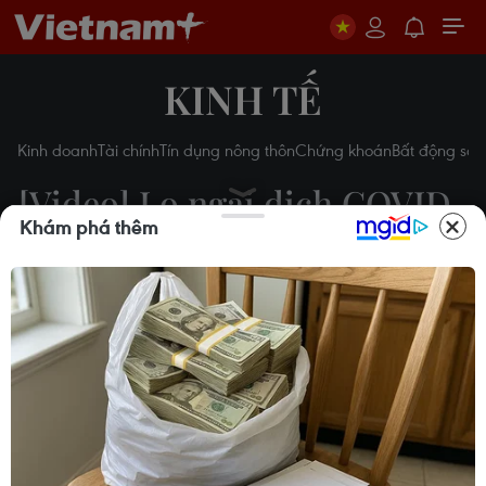
KINH TẾ
Kinh doanh
Tài chính
Tín dụng nông thôn
Chứng khoán
Bất động sản
[Video] Lo ngại dịch COVID-
Khám phá thêm
19, giá vàng trong nước tăng
mạnh
Thúy Hà
21/02/2020 23:24