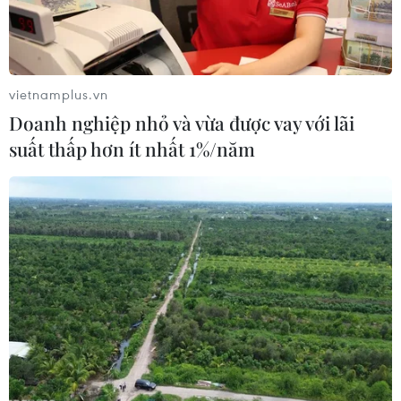
09/08/2026 00:59
08/08/2026 04:15
vietnamplus.vn
Doanh nghiệp nhỏ và vừa được vay với lãi
suất thấp hơn ít nhất 1%/năm
Trung Quốc: E-Town Bắc
Việt Nam vượt xa mức
Kinh hướng tới trở thành
trung bình toàn cầu về ứng
trung tâm AI toàn cầu năm
dụng AI trong công việc
2030
07/08/2026 23:38
08/08/2026 02:11