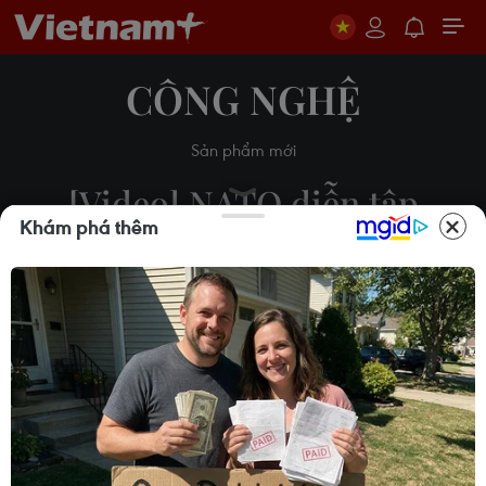
CÔNG NGHỆ
Sản phẩm mới
[Video] NATO diễn tập
Khám phá thêm
phòng thủ không gian mạng
quy mô lớn
18/11/2020 08:19
Theo dõi VietnamPlus