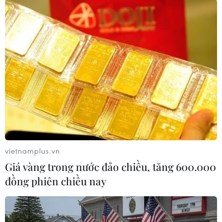
mạng văn minh, an toàn
nền kinh tế số hiệu quả
10/08/2026 12:15
10/08/2026 11:09
Mexico phát triển trò chơi
Ngoại giao khoa học công
điện tử hỗ trợ phục hồi
nghệ: Đưa mạng lưới khoa
chức năng
học quốc tế thành nguồn
lực phát triển
10/08/2026 04:37
vietnamplus.vn
10/08/2026 04:35
Giá vàng trong nước đảo chiều, tăng 600.000
đồng phiên chiều nay