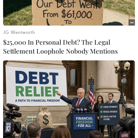
Mục đích của cuộc diễn tập phòng thủ không gian
mạng nhằm huấn luyện việc bảo vệ hệ thống
mạng của từng quốc gia và NATO, đồng thời sẽ
JG Wentworth
kiểm tra các quy trình và thủ tục ra quyết định.
$25,000 In Personal Debt? The Legal
Settlement Loophole Nobody Mentions
Play
Video
27 quốc gia thành viên của Tổ chức Hiệp ước
Bắc Đại Tây Dương (NATO) tham gia cuộc diễn