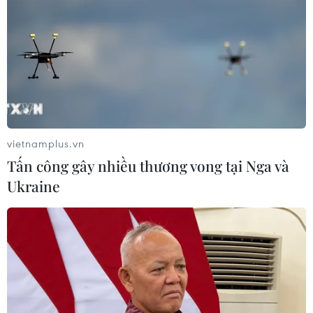
Cơ hội và bài toán chính
Ngoại giao khoa học công
sách cho Việt Nam từ chiến
nghệ: Khi ngoại giao được
lược bán dẫn của Mỹ
trao sứ mệnh mới
09/08/2026 12:57
09/08/2026 11:51
vietnamplus.vn
Tấn công gây nhiều thương vong tại Nga và
Ukraine
Trí tuệ nhân tạo tạo virus
Trung Quốc vượt Mỹ trở
mới tiêu diệt vi khuẩn
thành quốc gia dẫn đầu thế
kháng thuốc
giới về chi tiêu cho R&D
09/08/2026 07:45
09/08/2026 07:25