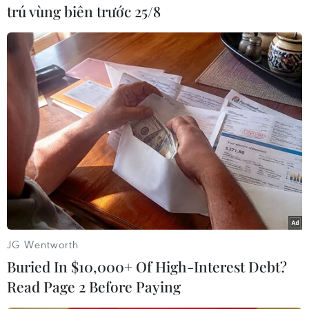
trú vùng biên trước 25/8
#NATO
#Phòng thủ không gian mạng
#Tác chiến
#Tấn công mạng
#An ninh mạng
JG Wentworth
Buried In $10,000+ Of High-Interest Debt?
Phát huy vai trò KOL, KOC
Phát triển hạ tầng dữ liệu
Read Page 2 Before Paying
trong xây dựng không gian
địa điểm nhằm xây dựng