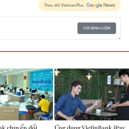
Theo dõi VietnamPlus
GỬI BÌNH LUẬN
nk chuyển đổi
Ứng dụng VietinBank iPay