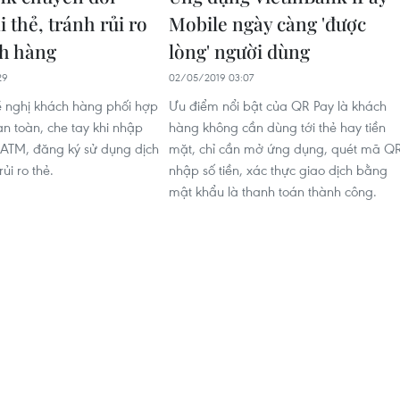
i thẻ, tránh rủi ro
Mobile ngày càng 'được
h hàng
lòng' người dùng
29
02/05/2019 03:07
 nghị khách hàng phối hợp
Ưu điểm nổi bật của QR Pay là khách
an toàn, che tay khi nhập
hàng không cần dùng tới thẻ hay tiền
 ATM, đăng ký sử dụng dịch
mặt, chỉ cần mở ứng dụng, quét mã QR
ủi ro thẻ.
nhập số tiền, xác thực giao dịch bằng
mật khẩu là thanh toán thành công.