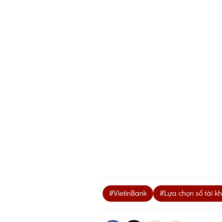
#VietinBank
#Lựa chọn số tài k