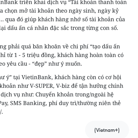
inBank triển khai dịch vụ “Tài khoản thanh toán
ựa chọn mở tài khoản theo ngày sinh, ngày kỷ
i… qua đó giúp khách hàng nhớ số tài khoản của
ại dấu ấn cá nhân đặc sắc trong từng con số.
ng phải quá băn khoăn về chi phí “tạo dấu ấn
chỉ từ 1 - 5 triệu đồng, khách hàng hoàn toàn có
heo yêu cầu - “đẹp” như ý muốn.
ư ý” tại VietinBank, khách hàng còn có cơ hội
i khoản như V-SUPER, V-biz để tận hưởng chính
c dịch vụ như: Chuyển khoản trong/ngoài hệ
Pay, SMS Banking, phí duy trì/thường niên thẻ
/.
(Vietnam+)