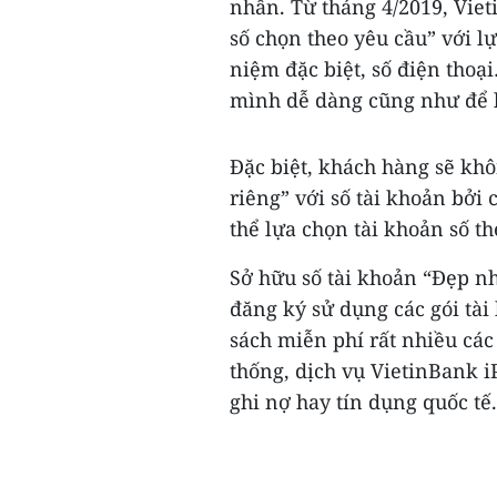
nhân. Từ tháng 4/2019, Viet
số chọn theo yêu cầu” với l
niệm đặc biệt, số điện thoạ
mình dễ dàng cũng như để l
Đặc biệt, khách hàng sẽ khô
riêng” với số tài khoản bởi 
thể lựa chọn tài khoản số t
Sở hữu số tài khoản “Đẹp nh
đăng ký sử dụng các gói tà
sách miễn phí rất nhiều cá
thống, dịch vụ VietinBank i
ghi nợ hay tín dụng quốc tế.