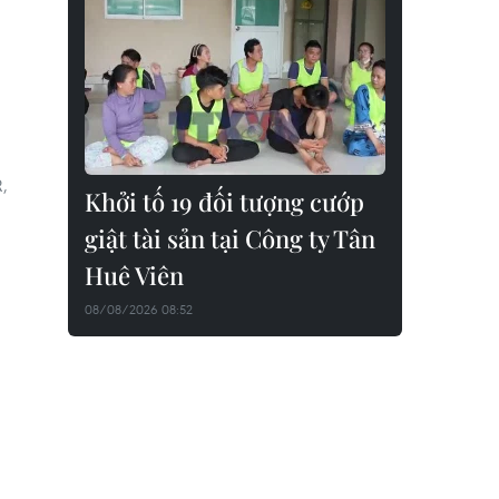
,
Khởi tố 19 đối tượng cướp
giật tài sản tại Công ty Tân
Huê Viên
08/08/2026 08:52