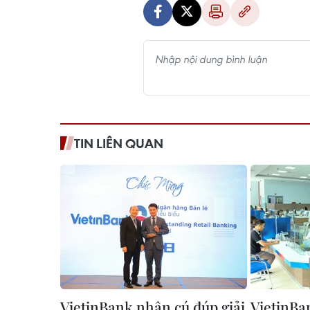
TIN LIÊN QUAN
VietinBank nhận cú đúp giải
VietinBa