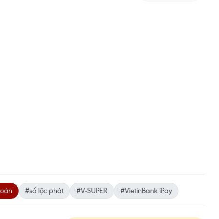
hoản
#số lộc phát
#V-SUPER
#VietinBank iPay