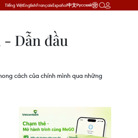
Tiếng Việt
English
Français
Español
中文
Русский
u - Dẫn đầu
n phong cách của chính mình qua những