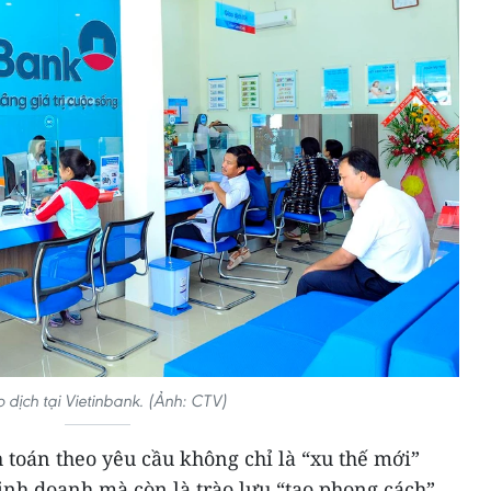
 dịch tại Vietinbank. (Ảnh: CTV)
 toán theo yêu cầu không chỉ là “xu thế mới”
nh doanh mà còn là trào lưu “tạo phong cách”