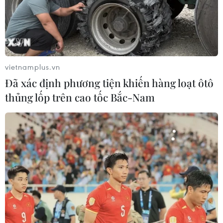
các bộ, ngành
04/07/2026 07:13
Panasonic ra mắt tai nghe không dây
dạng kẹp vành tai đầu tiên
vietnamplus.vn
04/07/2026 04:19
Đã xác định phương tiện khiến hàng loạt ôtô
thủng lốp trên cao tốc Bắc-Nam
Ban hành danh mục hệ thống trí tuệ
nhân tạo có rủi ro cao
02/07/2026 14:16
Fujifilm hồi sinh dòng máy máy ảnh
phim dùng một lần
01/07/2026 13:57