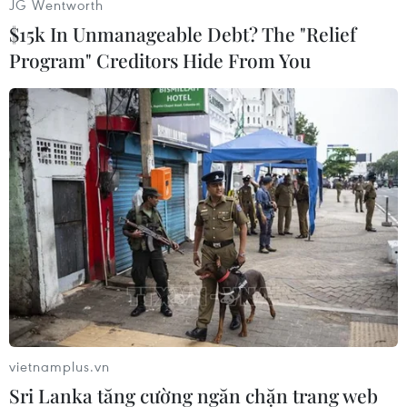
JG Wentworth
$15k In Unmanageable Debt? The "Relief
Program" Creditors Hide From You
#Thị trường Bắc Mỹ
#ViewSonic
#Kindle Fire
#Tablet
#Cấu hình
Mỹ
Theo dõi VietnamPlus
vietnamplus.vn
Sri Lanka tăng cường ngăn chặn trang web
TIN CÙNG CHUYÊN MỤC