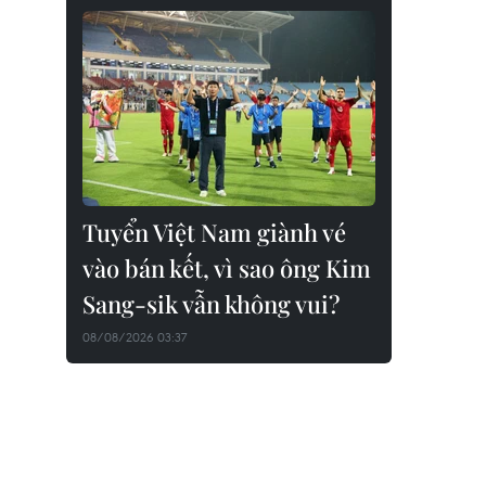
Tuyển Việt Nam giành vé
vào bán kết, vì sao ông Kim
Sang-sik vẫn không vui?
08/08/2026 03:37