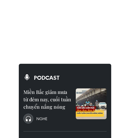
PODCAST
Miền Bắc giảm mưa
từ đêm nay, cuối tuần
chuyển nắng nóng
NGHE