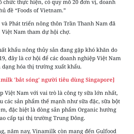
ổ chức thực hiện, có quy mô 20 đơn vị, doanh
hủ đề “Foods of Vietnam.”
 và Phát triển nông thôn Trần Thanh Nam đã
 Việt Nam tham dự hội chợ.
uất khẩu nông thủy sản đang gặp khó khăn do
9, đây là cơ hội để các doanh nghiệp Việt Nam
a dạng hóa thị trường xuất khẩu.
milk 'bắt sóng' người tiêu dùng Singapore]
Việt Nam với vai trò là công ty sữa lớn nhất,
ệu các sản phẩm thế mạnh như sữa đặc, sữa bột
 em, đặc biệt là dòng sản phẩm Organic hướng
o cấp tại thị trường Trung Đông.
ng, năm nay, Vinamilk còn mang đến Gulfood