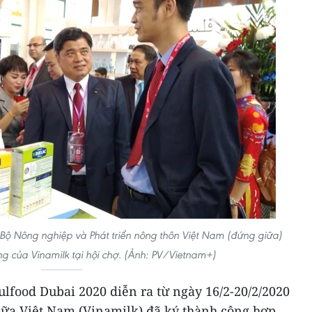
ộ Nông nghiệp và Phát triển nông thôn Việt Nam (đứng giữa)
 của Vinamilk tại hội chợ. (Ảnh: PV/Vietnam+)
lfood Dubai 2020 diễn ra từ ngày 16/2-20/2/2020
 Sữa Việt Nam (Vinamilk) đã ký thành công hợp