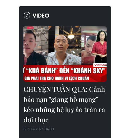
VIDEO
CHUYỆN TUẦN QUA: Cảnh
báo nạn "giang hồ mạng”
kéo những hệ lụy ảo tràn ra
đời thực
08/08/2026 04:00