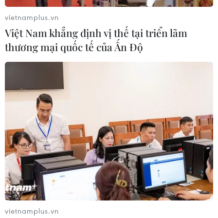
triển bền vững.
vietnamplus.vn
Việt Nam khẳng định vị thế tại triển lãm
thương mại quốc tế của Ấn Độ
VPBank tăng 4 bậc trong bảng xếp hạng
Fortune Southeast Asia 500
vietnamplus.vn
18/06/2025 09:13