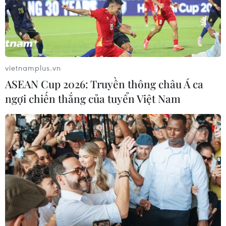
#VPBank
#MobiFone
#hợp tác chiến lược
#hệ sinh thái số
#dịch vụ tài chính
#dịch vụ viễn thông
#thanh toán số
#ngân hàng đại lý
#chuyển đổi số
#dịch vụ số Việt Nam
vietnamplus.vn
ASEAN Cup 2026: Truyền thông châu Á ca
ngợi chiến thắng của tuyển Việt Nam
Theo dõi VietnamPlus
TIN LIÊN QUAN