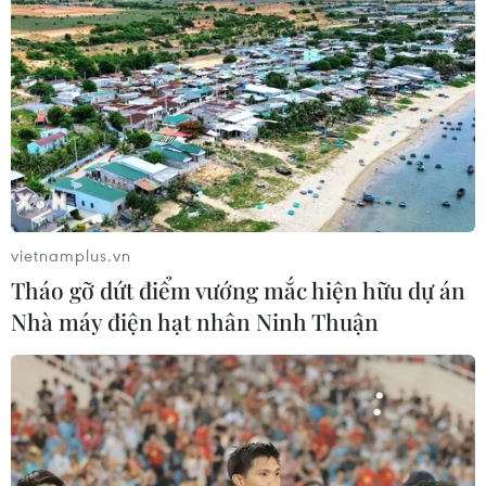
vietnamplus.vn
Tháo gỡ dứt điểm vướng mắc hiện hữu dự án
Nhà máy điện hạt nhân Ninh Thuận