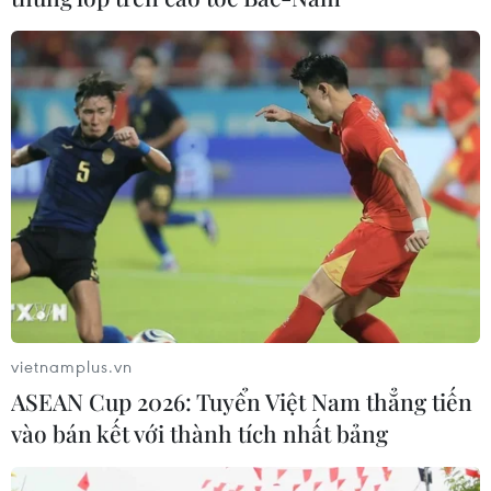
MobiFone trở lại “đường đua” cung cấp
dịch vụ viễn thông và các dịch vụ số
10/06/2025 09:00
MobiFone đã chính thức trở lại “đường đua” cung cấp
dịch vụ viễn thông và các dịch vụ số, hình thành hệ sinh
thái số Tiện ích-An toàn-Bảo mật.
vietnamplus.vn
ASEAN Cup 2026: Tuyển Việt Nam thẳng tiến
vào bán kết với thành tích nhất bảng