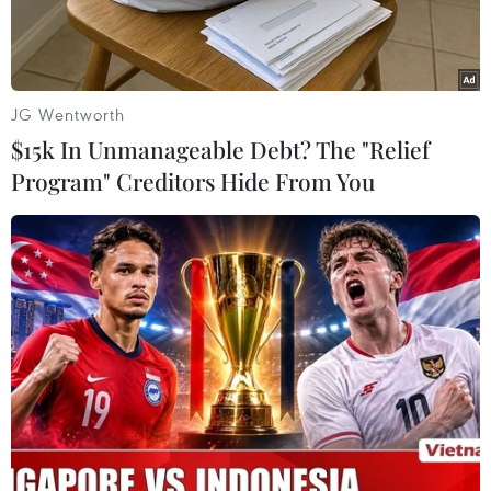
JG Wentworth
$15k In Unmanageable Debt? The "Relief
Program" Creditors Hide From You
VPBank và MobiFone hợp tác chiến lược toàn diện xây dựng hệ
sinh thái. (Ảnh: Vietnam+)
Ngân hàng Thương mại cổ phần Việt Nam
Thịnh Vượng (VPBank) và Tổng công ty Viễn
thông MobiFone chính thức ký kết thỏa thuận
hợp tác chiến lược toàn diện, hướng tới xây