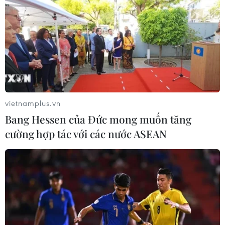
vi phạm tội và khai thực hiện theo sự chỉ đạo
của bị cáo Nguyễn Đăng Thuyết hoặc của quản
lý cấp trên.
Cụ thể, nhóm bị cáo này kê khai trên 2 hệ thống
sổ sách kế toán gồm hệ thống sổ sách thực tế thu
chi và hệ thống sử dụng để báo cáo thuế nhằm
làm giảm doanh thu, giảm số thuế phải nộp.
vietnamplus.vn
Đồng thời, các bị cáo còn thực hiện việc mua
Bang Hessen của Đức mong muốn tăng
bán hóa đơn để kê khai khống chi phí đầu vào.
cường hợp tác với các nước ASEAN
Liên quan đến hành vi mua bán hóa đơn này,
một loạt các bị cáo là chủ doanh nghiệp, chủ hộ
kinh doanh bị xét xử về tội In, phát hành, mua
bán trái phép hóa đơn, chứng từ thu nộp ngân
sách nhà nước./.