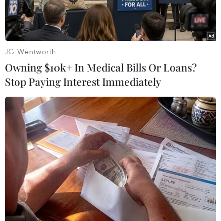
khoan hồng.
JG Wentworth
Owning $10k+ In Medical Bills Or Loans?
Stop Paying Interest Immediately
Bị can Nguyễn Đăng Thuyết và một số bị can khác. (Ảnh: Công
an cung cấp)
Sáng 26/3, phiên tòa xét xử 38 bị cáo trong vụ
mua bán hơn 19.000 hóa đơn gây thất thoát 743