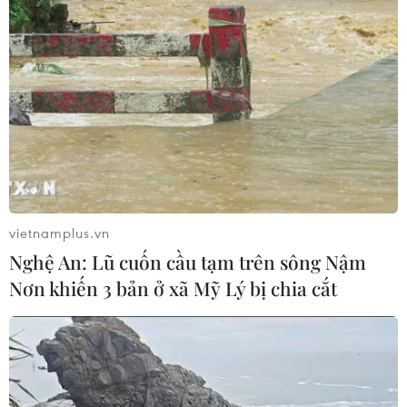
TP Hồ Chí Minh: Bắt khẩn cấp bảo
mẫu có hành vi bạo hành trẻ tại
trường mầm non
08/08/2026 01:33
Bổ sung một số chức danh có thẩm
quyền xử phạt vi phạm hành chính
vietnamplus.vn
từ ngày 26/9
Nghệ An: Lũ cuốn cầu tạm trên sông Nậm
07/08/2026 23:00
Nơn khiến 3 bản ở xã Mỹ Lý bị chia cắt
Bế mạc Hội thi lực lượng tham gia
bảo vệ an ninh, trật tự ở cơ sở giỏi
toàn quốc
07/08/2026 15:57