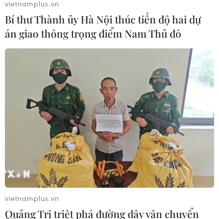
vietnamplus.vn
Bí thư Thành ủy Hà Nội thúc tiến độ hai dự
án giao thông trọng điểm Nam Thủ đô
TIN CÙNG CHUYÊN MỤC
Chuyển Bộ Công an thông tin 7 cá
nhân bán vàng không rõ nguồn gốc
08/08/2026 14:37
vietnamplus.vn
Cựu Trưởng ban quản lý chung cư
Quảng Trị triệt phá đường dây vận chuyển
lừa bán căn hộ tái định cư, chiếm