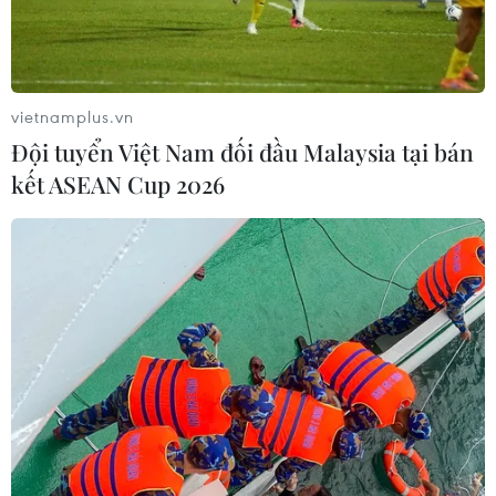
vietnamplus.vn
Đội tuyển Việt Nam đối đầu Malaysia tại bán
kết ASEAN Cup 2026
#mua bán hóa đơn
#Nguyễn Đăng Thuyết
#Công ty Thành An
#truy nã
TP. Hà Nội
Theo dõi VietnamPlus