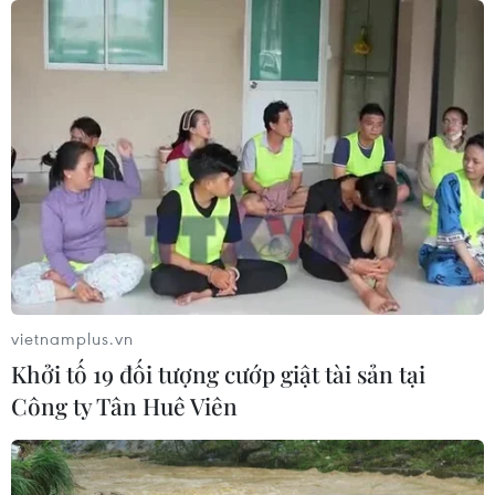
08/08/2026 04:16
CHUYỆN TUẦN QUA: Cảnh
báo nạn "giang hồ mạng” kéo những
hệ lụy ảo tràn ra đời thực
08/08/2026 04:00
Quảng Trị triệt phá đường dây vận
chuyển hơn 210kg vật liệu nổ
08/08/2026 01:59
vietnamplus.vn
Khởi tố 19 đối tượng cướp giật tài sản tại
Công ty Tân Huê Viên
Cần Thơ: Khởi tố 19 bị can trong vụ
dàn cảnh cướp giật tại Tân Huê Viên
08/08/2026 01:33