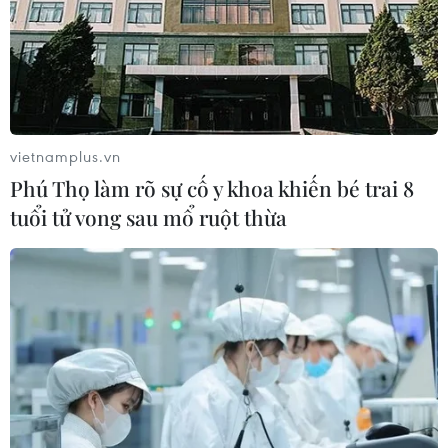
vietnamplus.vn
Phú Thọ làm rõ sự cố y khoa khiến bé trai 8
tuổi tử vong sau mổ ruột thừa