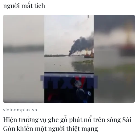
người mất tích
Kết luận điều tra vụ vi phạm kế toán, mua
bán hóa đơn gây thiệt hại 740 tỷ đồng
31/08/2024 08:29
Các bị can tại Công ty Thành An Hà Nội, Công ty Thiết
bị y tế Danh, Công ty Thiết bị y tế Tràng Thi lập 2 hệ
thống sổ sách kế toán trên phần mềm để che giấu dòng
tiền phi pháp.
vietnamplus.vn
Hiện trường vụ ghe gỗ phát nổ trên sông Sài
Gòn khiến một người thiệt mạng