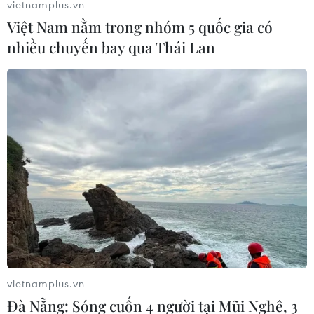
vietnamplus.vn
Việt Nam nằm trong nhóm 5 quốc gia có
nhiều chuyến bay qua Thái Lan
vietnamplus.vn
Đà Nẵng: Sóng cuốn 4 người tại Mũi Nghê, 3