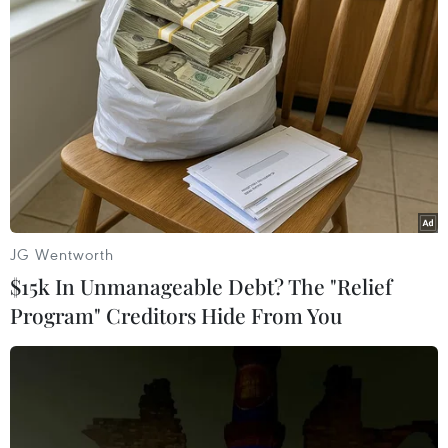
TIN LIÊN QUAN
JG Wentworth
$15k In Unmanageable Debt? The "Relief
Program" Creditors Hide From You
Australia: 3 người tử vong vì nhiễm khuẩn
Listeria do ăn dưa lưới
03/03/2018 11:40
Ít nhất 3 người tử vong và 12 người khác phải điều trị