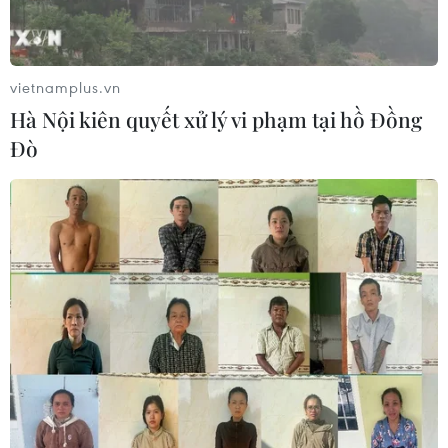
Xem thêm
vietnamplus.vn
Hà Nội kiên quyết xử lý vi phạm tại hồ Đồng
Đò
CƠ QUAN CHỦ QUẢN: THÔNG TẤN XÃ VIỆT NAM
Tổng Biên tập: TRẦN TIẾN DUẨN
Phó Tổng Biên tập: NGUYỄN THỊ TÁM, KHÚC THANH
THỦY
Sở hữu trí tuệ
Quy định sử dụng
RSS
Hỗ trợ
Ngôn ngữ
TTXVN