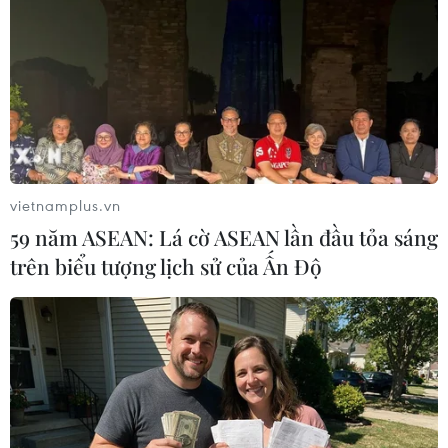
liên quan đến vụ bùng phát người nhiễm vi khuẩn
Listeria monocytogenes do ăn quả dưa lưới được trồng
ở phía Đông của bang New South Wales.
vietnamplus.vn
59 năm ASEAN: Lá cờ ASEAN lần đầu tỏa sáng
trên biểu tượng lịch sử của Ấn Độ
Nam Phi cảnh báo nguy cơ bùng phát