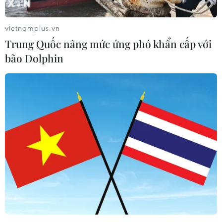
vietnamplus.vn
Trung Quốc nâng mức ứng phó khẩn cấp với
bão Dolphin
Thêm một trường hợp tử vong do nhiễm
khuẩn Listeria ở Australia
07/03/2018 10:55
Nhà chức trách Australia ngày 7/3 cho biết tại nước này
đã có thêm một trường hợp tử vong do nhiễm vi khuẩn
đường ruột Listeria monocytogenes sau khi ăn dưa lưới
được trồng trong nước.