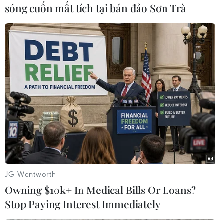
đoạn nào của quá trình sản xuất từ thu hoạch
sóng cuốn mất tích tại bán đảo Sơn Trà
đến phân phối./.
(TTXVN/Vietnam+)
JG Wentworth
Owning $10k+ In Medical Bills Or Loans?
Stop Paying Interest Immediately
#Dưa lưới
#Listeria monocytogenes
#Vi khuẩn