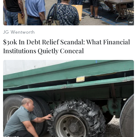
JG Wentworth
$30k In Debt Relief Scandal: What Financial
Institutions Quietly Conceal
(Nguồn: The Guardian/TTXVN)
Ngày 9/4, Tổ chức Y tế Thế giới (WHO) cho biết
Australia đã xuất khẩu dưa lưới nhiễm vi khuẩn
đường ruột Listeria monocytogenes sang 9 nước
và vùng lãnh thổ.
Trong một tuyên bố, WHO xác nhận rằng dưa