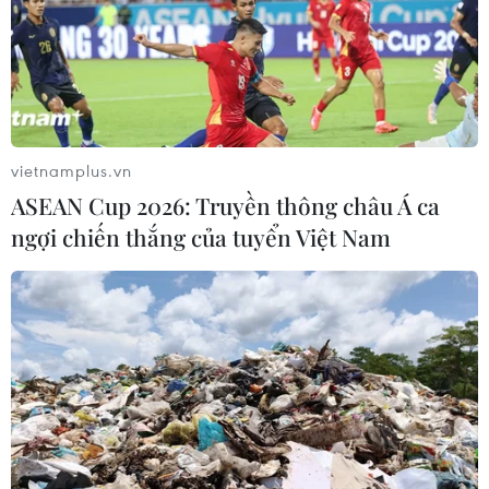
vietnamplus.vn
ASEAN Cup 2026: Truyền thông châu Á ca
TIN CÙNG CHUYÊN MỤC
ngợi chiến thắng của tuyển Việt Nam
Ớt nhập khẩu từ Mexico khiến hàng
trăm người tiêu dùng Mỹ nhiễm
khuẩn Salmonella
07/08/2026 00:43
Nước thải từ máy bay có thể giúp
phát hiện sớm nguy cơ đại dịch