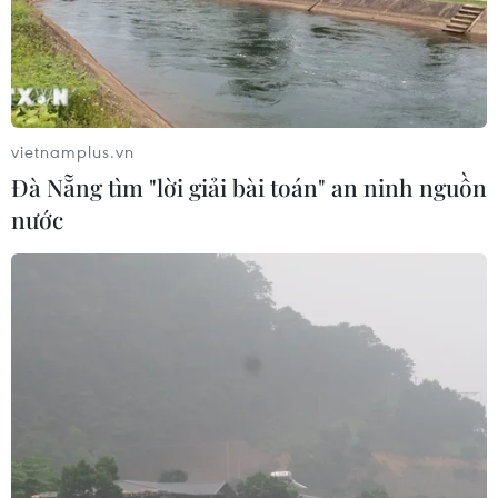
17/07/2026 22:30
Đà Nẵng tổ chức Lễ hội Sâm Ngọc
Linh 2026: Cam kết 100% sâm thật
17/07/2026 06:09
vietnamplus.vn
Đà Nẵng tìm "lời giải bài toán" an ninh nguồn
nước
Tìm ra cơ chế gây bệnh ung thư
xương hiếm gặp
17/07/2026 01:05
Tìm lời giải cho xu hướng gia tăng
ung thư phổi ở người trẻ không hút
thuốc
17/07/2026 01:00