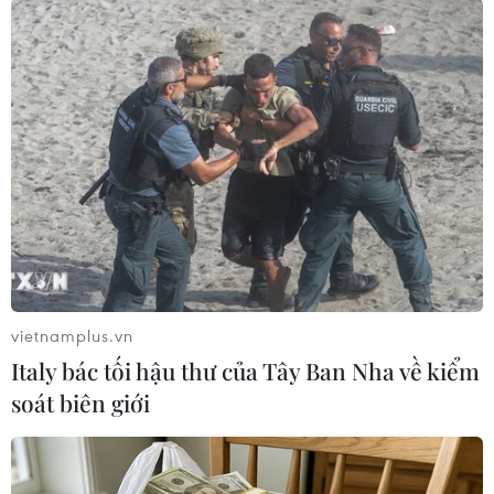
#Vi khuẩn Listeria
#Tổ chức Y tế Thế giới
#Nhiễm khuẩn
#tin tức
#tin tức mới nhất
#tin tức 24h
#tin tức mới nhất trong ngày
#tin tức thời sự
#tin tức hot
#tin tức an ninh
#tin tức hot
#an ninh
#an ninh nghệ an
#thời sự
#thời sự hôm nay
#bản tin thời sự
Australia
Theo dõi VietnamPlus
vietnamplus.vn
Italy bác tối hậu thư của Tây Ban Nha về kiểm
soát biên giới